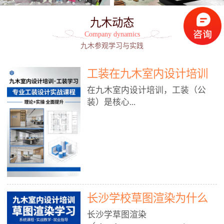
九木动态
Company dynamics
九木参观学习与实践
工装在九木室内设计培训
能学到东西吗?
在九木室内设计培训，工装（公
装）是核心...
模块之一，能学到非常系统、落
地、能直接用于工作的东西，不是
泛泛而谈，而是从规范、软件、材
料、施工到真实项目全链路覆盖。
下面给你讲得非常细、非常全面。
长沙学校草图渲染为什么
一、能学到什么（工装核心内容）
1. 工装类型全覆盖（真实商业空
九木室内设计培训机构
长沙学草图渲染
间）• 餐饮空间：中餐厅、西餐