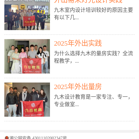
装施工图、深化图、节点大样、规
职授课，每月还在做真实项目。•
核心强项。• 课程完全贴合长沙本
范出图• 3DMAX+Vray：工装效果
九木室内设计培训较好的原因主要
不只教按钮操作，更讲建模逻辑、
地市场（户型、材料、工艺、客户
图、灯光、材质、商业空间表现•
有以下几...
材质真实感、灯光氛围、客户视
习惯），学完就能用。二、总监级
SU草图大师：快速建模、方案推敲
角、出图规范。• 创始人/艺术总监
全职师资，讲真东西• 老师都是10
• 酷家乐：快速出方案、全景图、
亲自带课，拿过行业金奖，懂设计
年+实战设计总监，全职授课，每
谈单展示• PS：效果图后期、方案
点： 1. 专注室内设计教育：是湖南
也懂市场。✅ 三、实战：3倍实操
2025年外出实践
月还在做真实项目。• 不只教软
排版、汇报PPT4. 材料与施工（工
唯一一家专业做室内设计教育的学
+真实项目，拒绝纸上谈兵• 实践课
件，更讲量房、谈单、预算、避
为什么选择九木的量房实践？全流
装最值钱的部分）• 工装常用材
校，专注设计教育20年，是专一、
时是理论3倍+，每周工地/材料市
坑、落地，都是一线经验。• 创始
程教学，...
料：地砖、石材、铝扣板、防火
专业、专注的高端室内设计培训品
场/家具馆实训。• 全程做真实项
人杨程老师亲自授课，拿过行业金
板、乳胶漆、木饰面、玻璃、不锈
牌，采用专业、实战的“理论加实
目：量房→CAD导入→SU建模
奖，懂设计也懂市场。三、实战为
钢• 施工工艺：吊顶、隔墙、地
践”教学模式，能从多方面培养室
→Enscape实时渲染→出图→谈单
王，拒绝纸上谈兵• 实践课时是理
从理论到落地 学习量房核心工
面、水电、防水、强弱电、消防改
内设计人才。2. 师资力量雄厚：由
2025年外出量房
→工地跟进。• 毕业至少15套SU模
论3倍+，每周工地/材料市场实
具：卷尺、激光测距仪、记录本
造• 成本控制：工装预算、报价、
10年以上经验的设计总监亲自授
型+10套高质量渲染图+3套完整方
训。• 学员全程参与真实项目：量
九木设计教育是一家专注、专一，
等，掌握“墙面平整度检测”“管道
损耗、工期管理• 工地实践：量
课，教师均为公司全职设计总监，
案，作品集直接求职。• 建模关联
房→CAD/酷家乐→拆单→预算→
专业做室...
定位”“空间动线规划”等实操技
房、现场交底、施工问题处理5. 方
在本行业从事设计工作8 - 10年以
CAD尺寸，渲染可预览材料/灯光/
谈单→工地跟进。• 毕业至少15套
巧。 结合CAD软件现场绘制原始
案设计能力（从0到完整方案）• 需
上。他们每月都有项目要做，能带
动线，提前发现落地问题。✅ 四、
施工图+3个完整案例，作品集直接
结构图，理解户型优缺点，为设计
求分析：客户定位、预算、风格、
领学生参与量房、谈单等实践活
课程：全链路，学完就是“会渲染
找工作。四、全链路课程，学完就
内设计培训的机构，拥有19年的丰
方案提供精准依据。工地实地教
功能• 平面布局：动线、分区、效
动，让学生学完可直接上岗，且对
的设计师”• 软件精通：SU建模（组
是设计师• 覆盖：软件（CAD/酷家
富经验。无论您是否有设计基础，
学，直面真实挑战 走进真实装修
率、合规• 风格设计：现代、极
学生认真负责。3. 教学模式多样：
件/场景/剖面/联动CAD）+
湘公网安备 43011102002347号