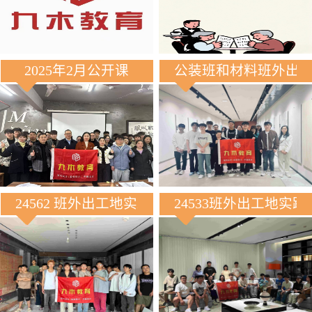
2025年2月公开课
公装班和材料班外出
24562 班外出工地实践
24533班外出工地实践