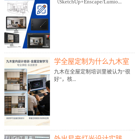
好？
（SketchUp+Enscape/Lumio...
厅、快餐店、奶茶店、火锅店等布
局、动线、后厨、消防、排烟、照
明、材料耐脏耐磨• 办公空间：开
n），九木之所以公认好，核心是
放式办公、会议室、接待区、茶水
只做室内、实战落地、全链路、本
间、强弱电规划• 酒店/民宿：大
地适配、总监带教、就业强，不是
堂、客房、走廊、布草间、消防疏
只教软件，而是教“能直接出图、
散• 商业店铺：服装店、美容院、
谈单、落地”的设计师能力。✅
网咖、展厅、培训机构• 公共空
学全屋定制为什么九木室
一、专一：20年只做室内，草图渲
间：展厅、会所、小型商业综合体
染是核心强项• 湖南少有的只做室
内设计培训机构好？
九木在全屋定制培训里被认为“很
2. 工装必备规范（非常关键）• 消
内设计培训的机构，不搞杂课，
好”，核...
防规范：疏散宽度、喷淋、烟感、
SketchUp+Enscape/Lumion是核心
防火分区、材料阻燃等级• 人体工
课程。• 课程完全贴合长沙本地市
程学：通道宽度、桌椅高度、动线
场：户型、材料、工艺、客户审
心是专注、实战、全链路、本地深
效率• 建筑规范：承重墙、梁位、
美、谈单习惯，学完就能用。• 不
耕、就业强，不是只教软件，而是
层高、设备井、强弱电、给排水•
教泛泛建模，只教室内定制/家装/
教“能直接上岗的设计师能力”。
工装制图标准：平面图、立面图、
工装的草图渲染逻辑。✅ 二、师
一、18年只做室内/全屋定制，够
节点大样、剖面图、材料表3. 全套
资：总监级全职，懂渲染更懂落地
专一• 湖南少有的只做室内设计培
软件技能（工装必备）• CAD：工
• 老师都是10年+实战设计总监，全
外出易来灯光设计实践
训的机构，不搞杂课，全屋定制是