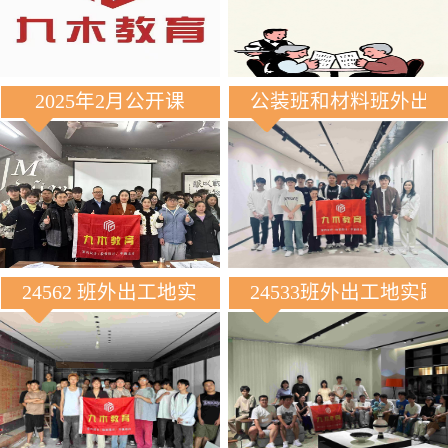
2025年2月公开课
公装班和材料班外出
24562 班外出工地实践
24533班外出工地实践