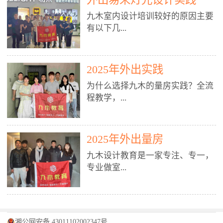
装施工图、深化图、节点大样、规
职授课，每月还在做真实项目。•
核心强项。• 课程完全贴合长沙本
范出图• 3DMAX+Vray：工装效果
九木室内设计培训较好的原因主要
不只教按钮操作，更讲建模逻辑、
地市场（户型、材料、工艺、客户
图、灯光、材质、商业空间表现•
有以下几...
材质真实感、灯光氛围、客户视
习惯），学完就能用。二、总监级
SU草图大师：快速建模、方案推敲
角、出图规范。• 创始人/艺术总监
全职师资，讲真东西• 老师都是10
• 酷家乐：快速出方案、全景图、
亲自带课，拿过行业金奖，懂设计
年+实战设计总监，全职授课，每
谈单展示• PS：效果图后期、方案
点： 1. 专注室内设计教育：是湖南
也懂市场。✅ 三、实战：3倍实操
2025年外出实践
月还在做真实项目。• 不只教软
排版、汇报PPT4. 材料与施工（工
唯一一家专业做室内设计教育的学
+真实项目，拒绝纸上谈兵• 实践课
件，更讲量房、谈单、预算、避
为什么选择九木的量房实践？全流
装最值钱的部分）• 工装常用材
校，专注设计教育20年，是专一、
时是理论3倍+，每周工地/材料市
坑、落地，都是一线经验。• 创始
程教学，...
料：地砖、石材、铝扣板、防火
专业、专注的高端室内设计培训品
场/家具馆实训。• 全程做真实项
人杨程老师亲自授课，拿过行业金
板、乳胶漆、木饰面、玻璃、不锈
牌，采用专业、实战的“理论加实
目：量房→CAD导入→SU建模
奖，懂设计也懂市场。三、实战为
钢• 施工工艺：吊顶、隔墙、地
践”教学模式，能从多方面培养室
→Enscape实时渲染→出图→谈单
王，拒绝纸上谈兵• 实践课时是理
从理论到落地 学习量房核心工
面、水电、防水、强弱电、消防改
内设计人才。2. 师资力量雄厚：由
2025年外出量房
→工地跟进。• 毕业至少15套SU模
论3倍+，每周工地/材料市场实
具：卷尺、激光测距仪、记录本
造• 成本控制：工装预算、报价、
10年以上经验的设计总监亲自授
型+10套高质量渲染图+3套完整方
训。• 学员全程参与真实项目：量
九木设计教育是一家专注、专一，
等，掌握“墙面平整度检测”“管道
损耗、工期管理• 工地实践：量
课，教师均为公司全职设计总监，
案，作品集直接求职。• 建模关联
房→CAD/酷家乐→拆单→预算→
专业做室...
定位”“空间动线规划”等实操技
房、现场交底、施工问题处理5. 方
在本行业从事设计工作8 - 10年以
CAD尺寸，渲染可预览材料/灯光/
谈单→工地跟进。• 毕业至少15套
巧。 结合CAD软件现场绘制原始
案设计能力（从0到完整方案）• 需
上。他们每月都有项目要做，能带
动线，提前发现落地问题。✅ 四、
施工图+3个完整案例，作品集直接
结构图，理解户型优缺点，为设计
求分析：客户定位、预算、风格、
领学生参与量房、谈单等实践活
课程：全链路，学完就是“会渲染
找工作。四、全链路课程，学完就
内设计培训的机构，拥有19年的丰
方案提供精准依据。工地实地教
功能• 平面布局：动线、分区、效
动，让学生学完可直接上岗，且对
的设计师”• 软件精通：SU建模（组
是设计师• 覆盖：软件（CAD/酷家
富经验。无论您是否有设计基础，
学，直面真实挑战 走进真实装修
率、合规• 风格设计：现代、极
学生认真负责。3. 教学模式多样：
件/场景/剖面/联动CAD）+
湘公网安备 43011102002347号