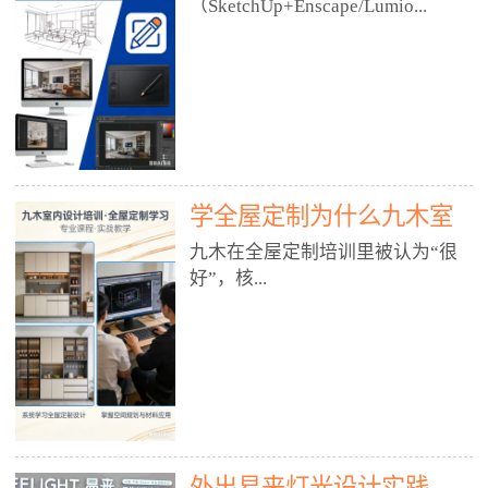
好？
（SketchUp+Enscape/Lumio...
厅、快餐店、奶茶店、火锅店等布
局、动线、后厨、消防、排烟、照
明、材料耐脏耐磨• 办公空间：开
n），九木之所以公认好，核心是
放式办公、会议室、接待区、茶水
只做室内、实战落地、全链路、本
间、强弱电规划• 酒店/民宿：大
地适配、总监带教、就业强，不是
堂、客房、走廊、布草间、消防疏
只教软件，而是教“能直接出图、
散• 商业店铺：服装店、美容院、
谈单、落地”的设计师能力。✅
网咖、展厅、培训机构• 公共空
学全屋定制为什么九木室
一、专一：20年只做室内，草图渲
间：展厅、会所、小型商业综合体
染是核心强项• 湖南少有的只做室
内设计培训机构好？
九木在全屋定制培训里被认为“很
2. 工装必备规范（非常关键）• 消
内设计培训的机构，不搞杂课，
好”，核...
防规范：疏散宽度、喷淋、烟感、
SketchUp+Enscape/Lumion是核心
防火分区、材料阻燃等级• 人体工
课程。• 课程完全贴合长沙本地市
程学：通道宽度、桌椅高度、动线
场：户型、材料、工艺、客户审
心是专注、实战、全链路、本地深
效率• 建筑规范：承重墙、梁位、
美、谈单习惯，学完就能用。• 不
耕、就业强，不是只教软件，而是
层高、设备井、强弱电、给排水•
教泛泛建模，只教室内定制/家装/
教“能直接上岗的设计师能力”。
工装制图标准：平面图、立面图、
工装的草图渲染逻辑。✅ 二、师
一、18年只做室内/全屋定制，够
节点大样、剖面图、材料表3. 全套
资：总监级全职，懂渲染更懂落地
专一• 湖南少有的只做室内设计培
软件技能（工装必备）• CAD：工
• 老师都是10年+实战设计总监，全
外出易来灯光设计实践
训的机构，不搞杂课，全屋定制是