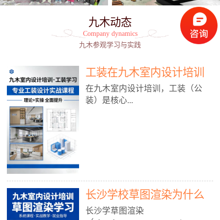
九木动态
Company dynamics
九木参观学习与实践
工装在九木室内设计培训
能学到东西吗?
在九木室内设计培训，工装（公
装）是核心...
模块之一，能学到非常系统、落
地、能直接用于工作的东西，不是
泛泛而谈，而是从规范、软件、材
料、施工到真实项目全链路覆盖。
下面给你讲得非常细、非常全面。
长沙学校草图渲染为什么
一、能学到什么（工装核心内容）
1. 工装类型全覆盖（真实商业空
九木室内设计培训机构
长沙学草图渲染
间）• 餐饮空间：中餐厅、西餐