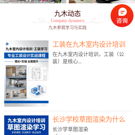
九木动态
Company dynamics
九木参观学习与实践
工装在九木室内设计培训
能学到东西吗?
在九木室内设计培训，工装（公
装）是核心...
模块之一，能学到非常系统、落
地、能直接用于工作的东西，不是
泛泛而谈，而是从规范、软件、材
料、施工到真实项目全链路覆盖。
下面给你讲得非常细、非常全面。
长沙学校草图渲染为什么
一、能学到什么（工装核心内容）
1. 工装类型全覆盖（真实商业空
九木室内设计培训机构
长沙学草图渲染
间）• 餐饮空间：中餐厅、西餐