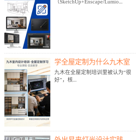
好？
（SketchUp+Enscape/Lumio...
厅、快餐店、奶茶店、火锅店等布
局、动线、后厨、消防、排烟、照
明、材料耐脏耐磨• 办公空间：开
n），九木之所以公认好，核心是
放式办公、会议室、接待区、茶水
只做室内、实战落地、全链路、本
间、强弱电规划• 酒店/民宿：大
地适配、总监带教、就业强，不是
堂、客房、走廊、布草间、消防疏
只教软件，而是教“能直接出图、
散• 商业店铺：服装店、美容院、
谈单、落地”的设计师能力。✅
网咖、展厅、培训机构• 公共空
学全屋定制为什么九木室
一、专一：20年只做室内，草图渲
间：展厅、会所、小型商业综合体
染是核心强项• 湖南少有的只做室
内设计培训机构好？
九木在全屋定制培训里被认为“很
2. 工装必备规范（非常关键）• 消
内设计培训的机构，不搞杂课，
好”，核...
防规范：疏散宽度、喷淋、烟感、
SketchUp+Enscape/Lumion是核心
防火分区、材料阻燃等级• 人体工
课程。• 课程完全贴合长沙本地市
程学：通道宽度、桌椅高度、动线
场：户型、材料、工艺、客户审
心是专注、实战、全链路、本地深
效率• 建筑规范：承重墙、梁位、
美、谈单习惯，学完就能用。• 不
耕、就业强，不是只教软件，而是
层高、设备井、强弱电、给排水•
教泛泛建模，只教室内定制/家装/
教“能直接上岗的设计师能力”。
工装制图标准：平面图、立面图、
工装的草图渲染逻辑。✅ 二、师
一、18年只做室内/全屋定制，够
节点大样、剖面图、材料表3. 全套
资：总监级全职，懂渲染更懂落地
专一• 湖南少有的只做室内设计培
软件技能（工装必备）• CAD：工
• 老师都是10年+实战设计总监，全
外出易来灯光设计实践
训的机构，不搞杂课，全屋定制是