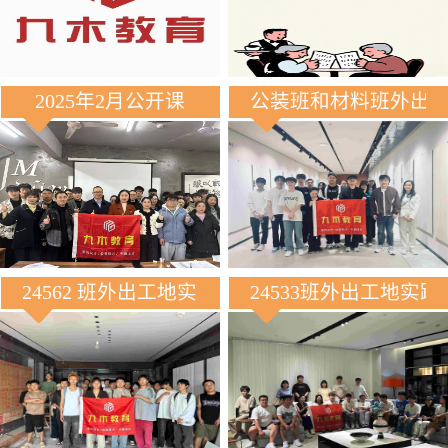
2025年2月公开课
公装班和材料班外出
24562 班外出工地实践
24533班外出工地实践