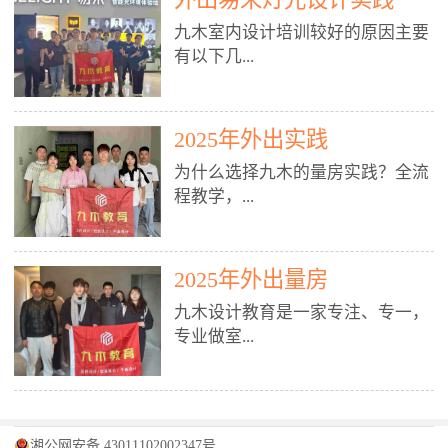
装施工图、深化图、节点大样、规
职授课，每月还在做真实项目。•
核心强项。• 课程完全贴合长沙本
范出图• 3DMAX+Vray：工装效果
九木室内设计培训较好的原因主要
不只教按钮操作，更讲建模逻辑、
地市场（户型、材料、工艺、客户
图、灯光、材质、商业空间表现•
有以下几...
材质真实感、灯光氛围、客户视
习惯），学完就能用。二、总监级
SU草图大师：快速建模、方案推敲
角、出图规范。• 创始人/艺术总监
全职师资，讲真东西• 老师都是10
• 酷家乐：快速出方案、全景图、
亲自带课，拿过行业金奖，懂设计
年+实战设计总监，全职授课，每
谈单展示• PS：效果图后期、方案
点： 1. 专注室内设计教育：是湖南
也懂市场。✅ 三、实战：3倍实操
2025年外出实践
月还在做真实项目。• 不只教软
排版、汇报PPT4. 材料与施工（工
唯一一家专业做室内设计教育的学
+真实项目，拒绝纸上谈兵• 实践课
件，更讲量房、谈单、预算、避
为什么选择九木的量房实践？全流
装最值钱的部分）• 工装常用材
校，专注设计教育20年，是专一、
时是理论3倍+，每周工地/材料市
坑、落地，都是一线经验。• 创始
程教学，...
料：地砖、石材、铝扣板、防火
专业、专注的高端室内设计培训品
场/家具馆实训。• 全程做真实项
人杨程老师亲自授课，拿过行业金
板、乳胶漆、木饰面、玻璃、不锈
牌，采用专业、实战的“理论加实
目：量房→CAD导入→SU建模
奖，懂设计也懂市场。三、实战为
钢• 施工工艺：吊顶、隔墙、地
践”教学模式，能从多方面培养室
→Enscape实时渲染→出图→谈单
王，拒绝纸上谈兵• 实践课时是理
从理论到落地 学习量房核心工
面、水电、防水、强弱电、消防改
内设计人才。2. 师资力量雄厚：由
2025年外出量房
→工地跟进。• 毕业至少15套SU模
论3倍+，每周工地/材料市场实
具：卷尺、激光测距仪、记录本
造• 成本控制：工装预算、报价、
10年以上经验的设计总监亲自授
型+10套高质量渲染图+3套完整方
训。• 学员全程参与真实项目：量
九木设计教育是一家专注、专一，
等，掌握“墙面平整度检测”“管道
损耗、工期管理• 工地实践：量
课，教师均为公司全职设计总监，
案，作品集直接求职。• 建模关联
房→CAD/酷家乐→拆单→预算→
专业做室...
定位”“空间动线规划”等实操技
房、现场交底、施工问题处理5. 方
在本行业从事设计工作8 - 10年以
CAD尺寸，渲染可预览材料/灯光/
谈单→工地跟进。• 毕业至少15套
巧。 结合CAD软件现场绘制原始
案设计能力（从0到完整方案）• 需
上。他们每月都有项目要做，能带
动线，提前发现落地问题。✅ 四、
施工图+3个完整案例，作品集直接
结构图，理解户型优缺点，为设计
求分析：客户定位、预算、风格、
领学生参与量房、谈单等实践活
课程：全链路，学完就是“会渲染
找工作。四、全链路课程，学完就
内设计培训的机构，拥有19年的丰
方案提供精准依据。工地实地教
功能• 平面布局：动线、分区、效
动，让学生学完可直接上岗，且对
的设计师”• 软件精通：SU建模（组
是设计师• 覆盖：软件（CAD/酷家
富经验。无论您是否有设计基础，
学，直面真实挑战 走进真实装修
率、合规• 风格设计：现代、极
学生认真负责。3. 教学模式多样：
件/场景/剖面/联动CAD）+
湘公网安备 43011102002347号