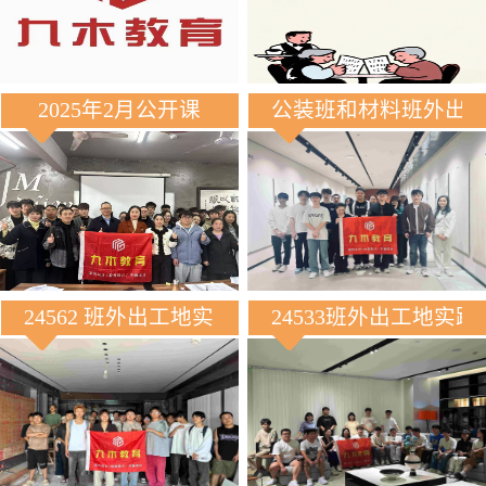
2025年2月公开课
公装班和材料班外出
24562 班外出工地实践
24533班外出工地实践