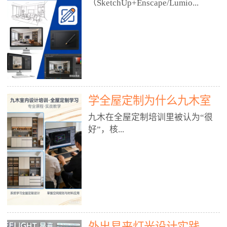
好？
（SketchUp+Enscape/Lumio...
厅、快餐店、奶茶店、火锅店等布
局、动线、后厨、消防、排烟、照
明、材料耐脏耐磨• 办公空间：开
n），九木之所以公认好，核心是
放式办公、会议室、接待区、茶水
只做室内、实战落地、全链路、本
间、强弱电规划• 酒店/民宿：大
地适配、总监带教、就业强，不是
堂、客房、走廊、布草间、消防疏
只教软件，而是教“能直接出图、
散• 商业店铺：服装店、美容院、
谈单、落地”的设计师能力。✅
网咖、展厅、培训机构• 公共空
学全屋定制为什么九木室
一、专一：20年只做室内，草图渲
间：展厅、会所、小型商业综合体
染是核心强项• 湖南少有的只做室
内设计培训机构好？
九木在全屋定制培训里被认为“很
2. 工装必备规范（非常关键）• 消
内设计培训的机构，不搞杂课，
好”，核...
防规范：疏散宽度、喷淋、烟感、
SketchUp+Enscape/Lumion是核心
防火分区、材料阻燃等级• 人体工
课程。• 课程完全贴合长沙本地市
程学：通道宽度、桌椅高度、动线
场：户型、材料、工艺、客户审
心是专注、实战、全链路、本地深
效率• 建筑规范：承重墙、梁位、
美、谈单习惯，学完就能用。• 不
耕、就业强，不是只教软件，而是
层高、设备井、强弱电、给排水•
教泛泛建模，只教室内定制/家装/
教“能直接上岗的设计师能力”。
工装制图标准：平面图、立面图、
工装的草图渲染逻辑。✅ 二、师
一、18年只做室内/全屋定制，够
节点大样、剖面图、材料表3. 全套
资：总监级全职，懂渲染更懂落地
专一• 湖南少有的只做室内设计培
软件技能（工装必备）• CAD：工
• 老师都是10年+实战设计总监，全
外出易来灯光设计实践
训的机构，不搞杂课，全屋定制是