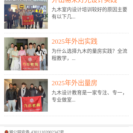
装施工图、深化图、节点大样、规
职授课，每月还在做真实项目。•
核心强项。• 课程完全贴合长沙本
范出图• 3DMAX+Vray：工装效果
九木室内设计培训较好的原因主要
不只教按钮操作，更讲建模逻辑、
地市场（户型、材料、工艺、客户
图、灯光、材质、商业空间表现•
有以下几...
材质真实感、灯光氛围、客户视
习惯），学完就能用。二、总监级
SU草图大师：快速建模、方案推敲
角、出图规范。• 创始人/艺术总监
全职师资，讲真东西• 老师都是10
• 酷家乐：快速出方案、全景图、
亲自带课，拿过行业金奖，懂设计
年+实战设计总监，全职授课，每
谈单展示• PS：效果图后期、方案
点： 1. 专注室内设计教育：是湖南
也懂市场。✅ 三、实战：3倍实操
2025年外出实践
月还在做真实项目。• 不只教软
排版、汇报PPT4. 材料与施工（工
唯一一家专业做室内设计教育的学
+真实项目，拒绝纸上谈兵• 实践课
件，更讲量房、谈单、预算、避
为什么选择九木的量房实践？全流
装最值钱的部分）• 工装常用材
校，专注设计教育20年，是专一、
时是理论3倍+，每周工地/材料市
坑、落地，都是一线经验。• 创始
程教学，...
料：地砖、石材、铝扣板、防火
专业、专注的高端室内设计培训品
场/家具馆实训。• 全程做真实项
人杨程老师亲自授课，拿过行业金
板、乳胶漆、木饰面、玻璃、不锈
牌，采用专业、实战的“理论加实
目：量房→CAD导入→SU建模
奖，懂设计也懂市场。三、实战为
钢• 施工工艺：吊顶、隔墙、地
践”教学模式，能从多方面培养室
→Enscape实时渲染→出图→谈单
王，拒绝纸上谈兵• 实践课时是理
从理论到落地 学习量房核心工
面、水电、防水、强弱电、消防改
内设计人才。2. 师资力量雄厚：由
2025年外出量房
→工地跟进。• 毕业至少15套SU模
论3倍+，每周工地/材料市场实
具：卷尺、激光测距仪、记录本
造• 成本控制：工装预算、报价、
10年以上经验的设计总监亲自授
型+10套高质量渲染图+3套完整方
训。• 学员全程参与真实项目：量
九木设计教育是一家专注、专一，
等，掌握“墙面平整度检测”“管道
损耗、工期管理• 工地实践：量
课，教师均为公司全职设计总监，
案，作品集直接求职。• 建模关联
房→CAD/酷家乐→拆单→预算→
专业做室...
定位”“空间动线规划”等实操技
房、现场交底、施工问题处理5. 方
在本行业从事设计工作8 - 10年以
CAD尺寸，渲染可预览材料/灯光/
谈单→工地跟进。• 毕业至少15套
巧。 结合CAD软件现场绘制原始
案设计能力（从0到完整方案）• 需
上。他们每月都有项目要做，能带
动线，提前发现落地问题。✅ 四、
施工图+3个完整案例，作品集直接
结构图，理解户型优缺点，为设计
求分析：客户定位、预算、风格、
领学生参与量房、谈单等实践活
课程：全链路，学完就是“会渲染
找工作。四、全链路课程，学完就
内设计培训的机构，拥有19年的丰
方案提供精准依据。工地实地教
功能• 平面布局：动线、分区、效
动，让学生学完可直接上岗，且对
的设计师”• 软件精通：SU建模（组
是设计师• 覆盖：软件（CAD/酷家
富经验。无论您是否有设计基础，
学，直面真实挑战 走进真实装修
率、合规• 风格设计：现代、极
学生认真负责。3. 教学模式多样：
件/场景/剖面/联动CAD）+
湘公网安备 43011102002347号