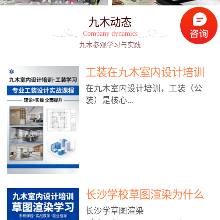
九木动态
Company dynamics
九木参观学习与实践
工装在九木室内设计培训
能学到东西吗?
在九木室内设计培训，工装（公
装）是核心...
模块之一，能学到非常系统、落
地、能直接用于工作的东西，不是
泛泛而谈，而是从规范、软件、材
料、施工到真实项目全链路覆盖。
下面给你讲得非常细、非常全面。
长沙学校草图渲染为什么
一、能学到什么（工装核心内容）
1. 工装类型全覆盖（真实商业空
九木室内设计培训机构
长沙学草图渲染
间）• 餐饮空间：中餐厅、西餐