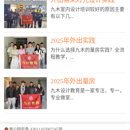
装施工图、深化图、节点大样、规
职授课，每月还在做真实项目。•
核心强项。• 课程完全贴合长沙本
范出图• 3DMAX+Vray：工装效果
九木室内设计培训较好的原因主要
不只教按钮操作，更讲建模逻辑、
地市场（户型、材料、工艺、客户
图、灯光、材质、商业空间表现•
有以下几...
材质真实感、灯光氛围、客户视
习惯），学完就能用。二、总监级
SU草图大师：快速建模、方案推敲
角、出图规范。• 创始人/艺术总监
全职师资，讲真东西• 老师都是10
• 酷家乐：快速出方案、全景图、
亲自带课，拿过行业金奖，懂设计
年+实战设计总监，全职授课，每
谈单展示• PS：效果图后期、方案
点： 1. 专注室内设计教育：是湖南
也懂市场。✅ 三、实战：3倍实操
2025年外出实践
月还在做真实项目。• 不只教软
排版、汇报PPT4. 材料与施工（工
唯一一家专业做室内设计教育的学
+真实项目，拒绝纸上谈兵• 实践课
件，更讲量房、谈单、预算、避
为什么选择九木的量房实践？全流
装最值钱的部分）• 工装常用材
校，专注设计教育20年，是专一、
时是理论3倍+，每周工地/材料市
坑、落地，都是一线经验。• 创始
程教学，...
料：地砖、石材、铝扣板、防火
专业、专注的高端室内设计培训品
场/家具馆实训。• 全程做真实项
人杨程老师亲自授课，拿过行业金
板、乳胶漆、木饰面、玻璃、不锈
牌，采用专业、实战的“理论加实
目：量房→CAD导入→SU建模
奖，懂设计也懂市场。三、实战为
钢• 施工工艺：吊顶、隔墙、地
践”教学模式，能从多方面培养室
→Enscape实时渲染→出图→谈单
王，拒绝纸上谈兵• 实践课时是理
从理论到落地 学习量房核心工
面、水电、防水、强弱电、消防改
内设计人才。2. 师资力量雄厚：由
2025年外出量房
→工地跟进。• 毕业至少15套SU模
论3倍+，每周工地/材料市场实
具：卷尺、激光测距仪、记录本
造• 成本控制：工装预算、报价、
10年以上经验的设计总监亲自授
型+10套高质量渲染图+3套完整方
训。• 学员全程参与真实项目：量
九木设计教育是一家专注、专一，
等，掌握“墙面平整度检测”“管道
损耗、工期管理• 工地实践：量
课，教师均为公司全职设计总监，
案，作品集直接求职。• 建模关联
房→CAD/酷家乐→拆单→预算→
专业做室...
定位”“空间动线规划”等实操技
房、现场交底、施工问题处理5. 方
在本行业从事设计工作8 - 10年以
CAD尺寸，渲染可预览材料/灯光/
谈单→工地跟进。• 毕业至少15套
巧。 结合CAD软件现场绘制原始
案设计能力（从0到完整方案）• 需
上。他们每月都有项目要做，能带
动线，提前发现落地问题。✅ 四、
施工图+3个完整案例，作品集直接
结构图，理解户型优缺点，为设计
求分析：客户定位、预算、风格、
领学生参与量房、谈单等实践活
课程：全链路，学完就是“会渲染
找工作。四、全链路课程，学完就
内设计培训的机构，拥有19年的丰
方案提供精准依据。工地实地教
功能• 平面布局：动线、分区、效
动，让学生学完可直接上岗，且对
的设计师”• 软件精通：SU建模（组
是设计师• 覆盖：软件（CAD/酷家
富经验。无论您是否有设计基础，
学，直面真实挑战 走进真实装修
率、合规• 风格设计：现代、极
学生认真负责。3. 教学模式多样：
件/场景/剖面/联动CAD）+
湘公网安备 43011102002347号