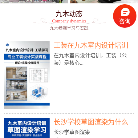
九木动态
Company dynamics
九木参观学习与实践
工装在九木室内设计培训
能学到东西吗?
在九木室内设计培训，工装（公
装）是核心...
模块之一，能学到非常系统、落
地、能直接用于工作的东西，不是
泛泛而谈，而是从规范、软件、材
料、施工到真实项目全链路覆盖。
下面给你讲得非常细、非常全面。
长沙学校草图渲染为什么
一、能学到什么（工装核心内容）
1. 工装类型全覆盖（真实商业空
九木室内设计培训机构
长沙学草图渲染
间）• 餐饮空间：中餐厅、西餐