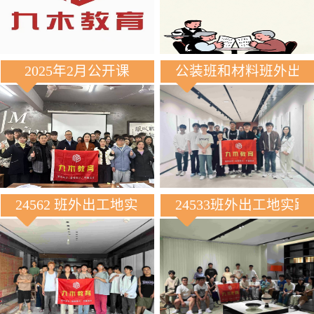
2025年2月公开课
公装班和材料班外出
24562 班外出工地实践
24533班外出工地实践