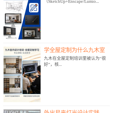
好？
（SketchUp+Enscape/Lumio...
厅、快餐店、奶茶店、火锅店等布
局、动线、后厨、消防、排烟、照
明、材料耐脏耐磨• 办公空间：开
n），九木之所以公认好，核心是
放式办公、会议室、接待区、茶水
只做室内、实战落地、全链路、本
间、强弱电规划• 酒店/民宿：大
地适配、总监带教、就业强，不是
堂、客房、走廊、布草间、消防疏
只教软件，而是教“能直接出图、
散• 商业店铺：服装店、美容院、
谈单、落地”的设计师能力。✅
网咖、展厅、培训机构• 公共空
学全屋定制为什么九木室
一、专一：20年只做室内，草图渲
间：展厅、会所、小型商业综合体
染是核心强项• 湖南少有的只做室
内设计培训机构好？
九木在全屋定制培训里被认为“很
2. 工装必备规范（非常关键）• 消
内设计培训的机构，不搞杂课，
好”，核...
防规范：疏散宽度、喷淋、烟感、
SketchUp+Enscape/Lumion是核心
防火分区、材料阻燃等级• 人体工
课程。• 课程完全贴合长沙本地市
程学：通道宽度、桌椅高度、动线
场：户型、材料、工艺、客户审
心是专注、实战、全链路、本地深
效率• 建筑规范：承重墙、梁位、
美、谈单习惯，学完就能用。• 不
耕、就业强，不是只教软件，而是
层高、设备井、强弱电、给排水•
教泛泛建模，只教室内定制/家装/
教“能直接上岗的设计师能力”。
工装制图标准：平面图、立面图、
工装的草图渲染逻辑。✅ 二、师
一、18年只做室内/全屋定制，够
节点大样、剖面图、材料表3. 全套
资：总监级全职，懂渲染更懂落地
专一• 湖南少有的只做室内设计培
软件技能（工装必备）• CAD：工
• 老师都是10年+实战设计总监，全
外出易来灯光设计实践
训的机构，不搞杂课，全屋定制是