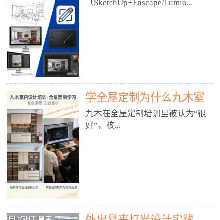
好？
（SketchUp+Enscape/Lumio...
厅、快餐店、奶茶店、火锅店等布
局、动线、后厨、消防、排烟、照
明、材料耐脏耐磨• 办公空间：开
n），九木之所以公认好，核心是
放式办公、会议室、接待区、茶水
只做室内、实战落地、全链路、本
间、强弱电规划• 酒店/民宿：大
地适配、总监带教、就业强，不是
堂、客房、走廊、布草间、消防疏
只教软件，而是教“能直接出图、
散• 商业店铺：服装店、美容院、
谈单、落地”的设计师能力。✅
网咖、展厅、培训机构• 公共空
学全屋定制为什么九木室
一、专一：20年只做室内，草图渲
间：展厅、会所、小型商业综合体
染是核心强项• 湖南少有的只做室
内设计培训机构好？
九木在全屋定制培训里被认为“很
2. 工装必备规范（非常关键）• 消
内设计培训的机构，不搞杂课，
好”，核...
防规范：疏散宽度、喷淋、烟感、
SketchUp+Enscape/Lumion是核心
防火分区、材料阻燃等级• 人体工
课程。• 课程完全贴合长沙本地市
程学：通道宽度、桌椅高度、动线
场：户型、材料、工艺、客户审
心是专注、实战、全链路、本地深
效率• 建筑规范：承重墙、梁位、
美、谈单习惯，学完就能用。• 不
耕、就业强，不是只教软件，而是
层高、设备井、强弱电、给排水•
教泛泛建模，只教室内定制/家装/
教“能直接上岗的设计师能力”。
工装制图标准：平面图、立面图、
工装的草图渲染逻辑。✅ 二、师
一、18年只做室内/全屋定制，够
节点大样、剖面图、材料表3. 全套
资：总监级全职，懂渲染更懂落地
专一• 湖南少有的只做室内设计培
软件技能（工装必备）• CAD：工
• 老师都是10年+实战设计总监，全
外出易来灯光设计实践
训的机构，不搞杂课，全屋定制是