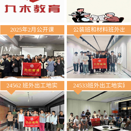
2025年2月公开课
公装班和材料班外出
24562 班外出工地实践
24533班外出工地实践