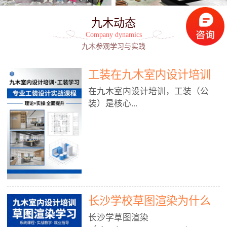
九木动态
Company dynamics
九木参观学习与实践
工装在九木室内设计培训
能学到东西吗?
在九木室内设计培训，工装（公
装）是核心...
模块之一，能学到非常系统、落
地、能直接用于工作的东西，不是
泛泛而谈，而是从规范、软件、材
料、施工到真实项目全链路覆盖。
下面给你讲得非常细、非常全面。
长沙学校草图渲染为什么
一、能学到什么（工装核心内容）
1. 工装类型全覆盖（真实商业空
九木室内设计培训机构
长沙学草图渲染
间）• 餐饮空间：中餐厅、西餐