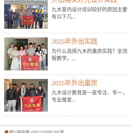
装施工图、深化图、节点大样、规
职授课，每月还在做真实项目。•
核心强项。• 课程完全贴合长沙本
范出图• 3DMAX+Vray：工装效果
九木室内设计培训较好的原因主要
不只教按钮操作，更讲建模逻辑、
地市场（户型、材料、工艺、客户
图、灯光、材质、商业空间表现•
有以下几...
材质真实感、灯光氛围、客户视
习惯），学完就能用。二、总监级
SU草图大师：快速建模、方案推敲
角、出图规范。• 创始人/艺术总监
全职师资，讲真东西• 老师都是10
• 酷家乐：快速出方案、全景图、
亲自带课，拿过行业金奖，懂设计
年+实战设计总监，全职授课，每
谈单展示• PS：效果图后期、方案
点： 1. 专注室内设计教育：是湖南
也懂市场。✅ 三、实战：3倍实操
2025年外出实践
月还在做真实项目。• 不只教软
排版、汇报PPT4. 材料与施工（工
唯一一家专业做室内设计教育的学
+真实项目，拒绝纸上谈兵• 实践课
件，更讲量房、谈单、预算、避
为什么选择九木的量房实践？全流
装最值钱的部分）• 工装常用材
校，专注设计教育20年，是专一、
时是理论3倍+，每周工地/材料市
坑、落地，都是一线经验。• 创始
程教学，...
料：地砖、石材、铝扣板、防火
专业、专注的高端室内设计培训品
场/家具馆实训。• 全程做真实项
人杨程老师亲自授课，拿过行业金
板、乳胶漆、木饰面、玻璃、不锈
牌，采用专业、实战的“理论加实
目：量房→CAD导入→SU建模
奖，懂设计也懂市场。三、实战为
钢• 施工工艺：吊顶、隔墙、地
践”教学模式，能从多方面培养室
→Enscape实时渲染→出图→谈单
王，拒绝纸上谈兵• 实践课时是理
从理论到落地 学习量房核心工
面、水电、防水、强弱电、消防改
内设计人才。2. 师资力量雄厚：由
2025年外出量房
→工地跟进。• 毕业至少15套SU模
论3倍+，每周工地/材料市场实
具：卷尺、激光测距仪、记录本
造• 成本控制：工装预算、报价、
10年以上经验的设计总监亲自授
型+10套高质量渲染图+3套完整方
训。• 学员全程参与真实项目：量
九木设计教育是一家专注、专一，
等，掌握“墙面平整度检测”“管道
损耗、工期管理• 工地实践：量
课，教师均为公司全职设计总监，
案，作品集直接求职。• 建模关联
房→CAD/酷家乐→拆单→预算→
专业做室...
定位”“空间动线规划”等实操技
房、现场交底、施工问题处理5. 方
在本行业从事设计工作8 - 10年以
CAD尺寸，渲染可预览材料/灯光/
谈单→工地跟进。• 毕业至少15套
巧。 结合CAD软件现场绘制原始
案设计能力（从0到完整方案）• 需
上。他们每月都有项目要做，能带
动线，提前发现落地问题。✅ 四、
施工图+3个完整案例，作品集直接
结构图，理解户型优缺点，为设计
求分析：客户定位、预算、风格、
领学生参与量房、谈单等实践活
课程：全链路，学完就是“会渲染
找工作。四、全链路课程，学完就
内设计培训的机构，拥有19年的丰
方案提供精准依据。工地实地教
功能• 平面布局：动线、分区、效
动，让学生学完可直接上岗，且对
的设计师”• 软件精通：SU建模（组
是设计师• 覆盖：软件（CAD/酷家
富经验。无论您是否有设计基础，
学，直面真实挑战 走进真实装修
率、合规• 风格设计：现代、极
学生认真负责。3. 教学模式多样：
件/场景/剖面/联动CAD）+
湘公网安备 43011102002347号