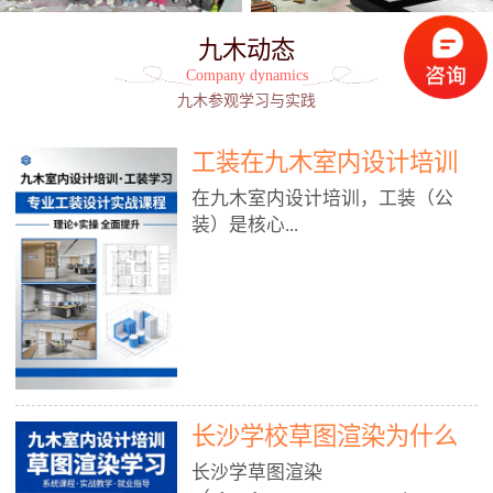
九木动态
Company dynamics
九木参观学习与实践
工装在九木室内设计培训
能学到东西吗?
在九木室内设计培训，工装（公
装）是核心...
模块之一，能学到非常系统、落
地、能直接用于工作的东西，不是
泛泛而谈，而是从规范、软件、材
料、施工到真实项目全链路覆盖。
下面给你讲得非常细、非常全面。
长沙学校草图渲染为什么
一、能学到什么（工装核心内容）
1. 工装类型全覆盖（真实商业空
九木室内设计培训机构
长沙学草图渲染
间）• 餐饮空间：中餐厅、西餐