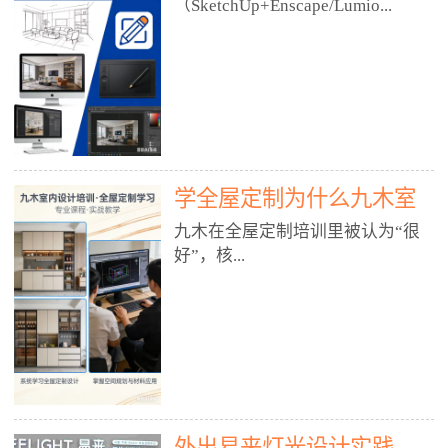
好？
（SketchUp+Enscape/Lumio...
厅、快餐店、奶茶店、火锅店等布
局、动线、后厨、消防、排烟、照
明、材料耐脏耐磨• 办公空间：开
n），九木之所以公认好，核心是
放式办公、会议室、接待区、茶水
只做室内、实战落地、全链路、本
间、强弱电规划• 酒店/民宿：大
地适配、总监带教、就业强，不是
堂、客房、走廊、布草间、消防疏
只教软件，而是教“能直接出图、
散• 商业店铺：服装店、美容院、
谈单、落地”的设计师能力。✅
网咖、展厅、培训机构• 公共空
学全屋定制为什么九木室
一、专一：20年只做室内，草图渲
间：展厅、会所、小型商业综合体
染是核心强项• 湖南少有的只做室
内设计培训机构好？
九木在全屋定制培训里被认为“很
2. 工装必备规范（非常关键）• 消
内设计培训的机构，不搞杂课，
好”，核...
防规范：疏散宽度、喷淋、烟感、
SketchUp+Enscape/Lumion是核心
防火分区、材料阻燃等级• 人体工
课程。• 课程完全贴合长沙本地市
程学：通道宽度、桌椅高度、动线
场：户型、材料、工艺、客户审
心是专注、实战、全链路、本地深
效率• 建筑规范：承重墙、梁位、
美、谈单习惯，学完就能用。• 不
耕、就业强，不是只教软件，而是
层高、设备井、强弱电、给排水•
教泛泛建模，只教室内定制/家装/
教“能直接上岗的设计师能力”。
工装制图标准：平面图、立面图、
工装的草图渲染逻辑。✅ 二、师
一、18年只做室内/全屋定制，够
节点大样、剖面图、材料表3. 全套
资：总监级全职，懂渲染更懂落地
专一• 湖南少有的只做室内设计培
软件技能（工装必备）• CAD：工
• 老师都是10年+实战设计总监，全
外出易来灯光设计实践
训的机构，不搞杂课，全屋定制是