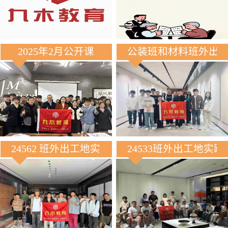
2025年2月公开课
公装班和材料班外出
24562 班外出工地实践
24533班外出工地实践