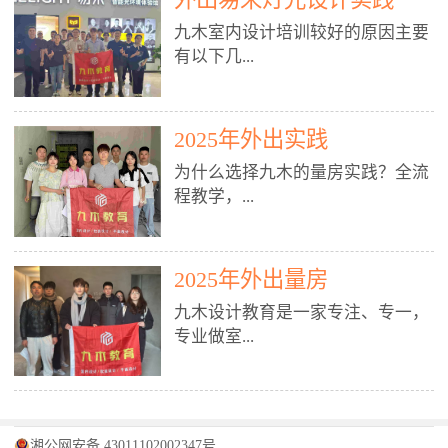
装施工图、深化图、节点大样、规
职授课，每月还在做真实项目。•
核心强项。• 课程完全贴合长沙本
范出图• 3DMAX+Vray：工装效果
九木室内设计培训较好的原因主要
不只教按钮操作，更讲建模逻辑、
地市场（户型、材料、工艺、客户
图、灯光、材质、商业空间表现•
有以下几...
材质真实感、灯光氛围、客户视
习惯），学完就能用。二、总监级
SU草图大师：快速建模、方案推敲
角、出图规范。• 创始人/艺术总监
全职师资，讲真东西• 老师都是10
• 酷家乐：快速出方案、全景图、
亲自带课，拿过行业金奖，懂设计
年+实战设计总监，全职授课，每
谈单展示• PS：效果图后期、方案
点： 1. 专注室内设计教育：是湖南
也懂市场。✅ 三、实战：3倍实操
2025年外出实践
月还在做真实项目。• 不只教软
排版、汇报PPT4. 材料与施工（工
唯一一家专业做室内设计教育的学
+真实项目，拒绝纸上谈兵• 实践课
件，更讲量房、谈单、预算、避
为什么选择九木的量房实践？全流
装最值钱的部分）• 工装常用材
校，专注设计教育20年，是专一、
时是理论3倍+，每周工地/材料市
坑、落地，都是一线经验。• 创始
程教学，...
料：地砖、石材、铝扣板、防火
专业、专注的高端室内设计培训品
场/家具馆实训。• 全程做真实项
人杨程老师亲自授课，拿过行业金
板、乳胶漆、木饰面、玻璃、不锈
牌，采用专业、实战的“理论加实
目：量房→CAD导入→SU建模
奖，懂设计也懂市场。三、实战为
钢• 施工工艺：吊顶、隔墙、地
践”教学模式，能从多方面培养室
→Enscape实时渲染→出图→谈单
王，拒绝纸上谈兵• 实践课时是理
从理论到落地 学习量房核心工
面、水电、防水、强弱电、消防改
内设计人才。2. 师资力量雄厚：由
2025年外出量房
→工地跟进。• 毕业至少15套SU模
论3倍+，每周工地/材料市场实
具：卷尺、激光测距仪、记录本
造• 成本控制：工装预算、报价、
10年以上经验的设计总监亲自授
型+10套高质量渲染图+3套完整方
训。• 学员全程参与真实项目：量
九木设计教育是一家专注、专一，
等，掌握“墙面平整度检测”“管道
损耗、工期管理• 工地实践：量
课，教师均为公司全职设计总监，
案，作品集直接求职。• 建模关联
房→CAD/酷家乐→拆单→预算→
专业做室...
定位”“空间动线规划”等实操技
房、现场交底、施工问题处理5. 方
在本行业从事设计工作8 - 10年以
CAD尺寸，渲染可预览材料/灯光/
谈单→工地跟进。• 毕业至少15套
巧。 结合CAD软件现场绘制原始
案设计能力（从0到完整方案）• 需
上。他们每月都有项目要做，能带
动线，提前发现落地问题。✅ 四、
施工图+3个完整案例，作品集直接
结构图，理解户型优缺点，为设计
求分析：客户定位、预算、风格、
领学生参与量房、谈单等实践活
课程：全链路，学完就是“会渲染
找工作。四、全链路课程，学完就
内设计培训的机构，拥有19年的丰
方案提供精准依据。工地实地教
功能• 平面布局：动线、分区、效
动，让学生学完可直接上岗，且对
的设计师”• 软件精通：SU建模（组
是设计师• 覆盖：软件（CAD/酷家
富经验。无论您是否有设计基础，
学，直面真实挑战 走进真实装修
率、合规• 风格设计：现代、极
学生认真负责。3. 教学模式多样：
件/场景/剖面/联动CAD）+
湘公网安备 43011102002347号