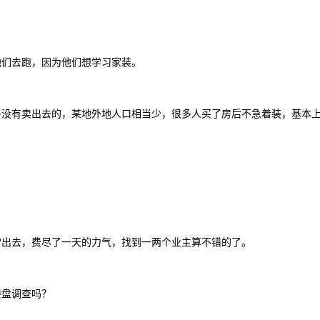
他们去跑，因为他们想学习家装。
多没有卖出去的，某地外地人口相当少，很多人买了房后不急着装，基本
常出去，费尽了一天的力气，找到一两个业主算不错的了。
楼盘调查吗？