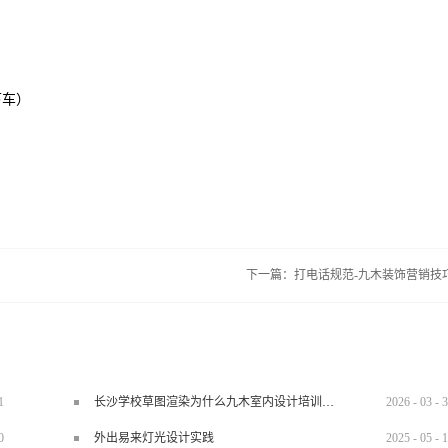
下车）
下一篇：
打电话规范-九木装饰营销技
1
长沙学校草图渲染为什么九木室内设计培训机构好？
2026
-
03
-
3
0
外出易来灯光设计实践
2025
-
05
-
1