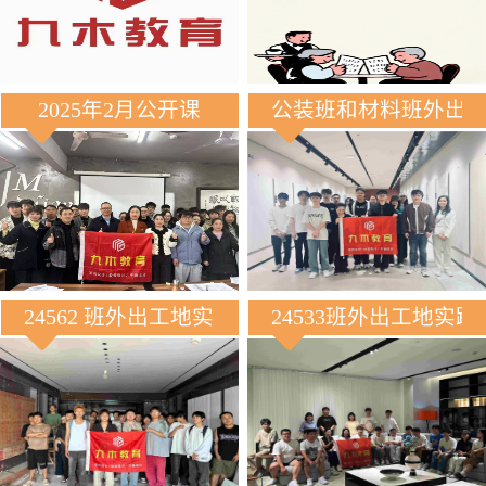
2025年2月公开课
公装班和材料班外出
24562 班外出工地实践
24533班外出工地实践