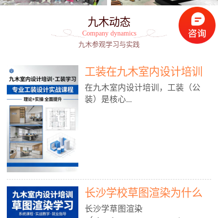
九木动态
Company dynamics
九木参观学习与实践
工装在九木室内设计培训
能学到东西吗?
在九木室内设计培训，工装（公
装）是核心...
模块之一，能学到非常系统、落
地、能直接用于工作的东西，不是
泛泛而谈，而是从规范、软件、材
料、施工到真实项目全链路覆盖。
下面给你讲得非常细、非常全面。
长沙学校草图渲染为什么
一、能学到什么（工装核心内容）
1. 工装类型全覆盖（真实商业空
九木室内设计培训机构
长沙学草图渲染
间）• 餐饮空间：中餐厅、西餐