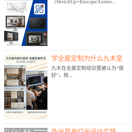
好？
（SketchUp+Enscape/Lumio...
厅、快餐店、奶茶店、火锅店等布
局、动线、后厨、消防、排烟、照
明、材料耐脏耐磨• 办公空间：开
n），九木之所以公认好，核心是
放式办公、会议室、接待区、茶水
只做室内、实战落地、全链路、本
间、强弱电规划• 酒店/民宿：大
地适配、总监带教、就业强，不是
堂、客房、走廊、布草间、消防疏
只教软件，而是教“能直接出图、
散• 商业店铺：服装店、美容院、
谈单、落地”的设计师能力。✅
网咖、展厅、培训机构• 公共空
学全屋定制为什么九木室
一、专一：20年只做室内，草图渲
间：展厅、会所、小型商业综合体
染是核心强项• 湖南少有的只做室
内设计培训机构好？
九木在全屋定制培训里被认为“很
2. 工装必备规范（非常关键）• 消
内设计培训的机构，不搞杂课，
好”，核...
防规范：疏散宽度、喷淋、烟感、
SketchUp+Enscape/Lumion是核心
防火分区、材料阻燃等级• 人体工
课程。• 课程完全贴合长沙本地市
程学：通道宽度、桌椅高度、动线
场：户型、材料、工艺、客户审
心是专注、实战、全链路、本地深
效率• 建筑规范：承重墙、梁位、
美、谈单习惯，学完就能用。• 不
耕、就业强，不是只教软件，而是
层高、设备井、强弱电、给排水•
教泛泛建模，只教室内定制/家装/
教“能直接上岗的设计师能力”。
工装制图标准：平面图、立面图、
工装的草图渲染逻辑。✅ 二、师
一、18年只做室内/全屋定制，够
节点大样、剖面图、材料表3. 全套
资：总监级全职，懂渲染更懂落地
专一• 湖南少有的只做室内设计培
软件技能（工装必备）• CAD：工
• 老师都是10年+实战设计总监，全
外出易来灯光设计实践
训的机构，不搞杂课，全屋定制是