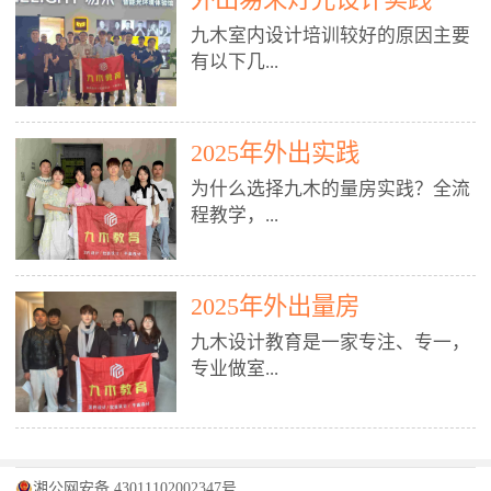
装施工图、深化图、节点大样、规
职授课，每月还在做真实项目。•
核心强项。• 课程完全贴合长沙本
范出图• 3DMAX+Vray：工装效果
九木室内设计培训较好的原因主要
不只教按钮操作，更讲建模逻辑、
地市场（户型、材料、工艺、客户
图、灯光、材质、商业空间表现•
有以下几...
材质真实感、灯光氛围、客户视
习惯），学完就能用。二、总监级
SU草图大师：快速建模、方案推敲
角、出图规范。• 创始人/艺术总监
全职师资，讲真东西• 老师都是10
• 酷家乐：快速出方案、全景图、
亲自带课，拿过行业金奖，懂设计
年+实战设计总监，全职授课，每
谈单展示• PS：效果图后期、方案
点： 1. 专注室内设计教育：是湖南
也懂市场。✅ 三、实战：3倍实操
2025年外出实践
月还在做真实项目。• 不只教软
排版、汇报PPT4. 材料与施工（工
唯一一家专业做室内设计教育的学
+真实项目，拒绝纸上谈兵• 实践课
件，更讲量房、谈单、预算、避
为什么选择九木的量房实践？全流
装最值钱的部分）• 工装常用材
校，专注设计教育20年，是专一、
时是理论3倍+，每周工地/材料市
坑、落地，都是一线经验。• 创始
程教学，...
料：地砖、石材、铝扣板、防火
专业、专注的高端室内设计培训品
场/家具馆实训。• 全程做真实项
人杨程老师亲自授课，拿过行业金
板、乳胶漆、木饰面、玻璃、不锈
牌，采用专业、实战的“理论加实
目：量房→CAD导入→SU建模
奖，懂设计也懂市场。三、实战为
钢• 施工工艺：吊顶、隔墙、地
践”教学模式，能从多方面培养室
→Enscape实时渲染→出图→谈单
王，拒绝纸上谈兵• 实践课时是理
从理论到落地 学习量房核心工
面、水电、防水、强弱电、消防改
内设计人才。2. 师资力量雄厚：由
2025年外出量房
→工地跟进。• 毕业至少15套SU模
论3倍+，每周工地/材料市场实
具：卷尺、激光测距仪、记录本
造• 成本控制：工装预算、报价、
10年以上经验的设计总监亲自授
型+10套高质量渲染图+3套完整方
训。• 学员全程参与真实项目：量
九木设计教育是一家专注、专一，
等，掌握“墙面平整度检测”“管道
损耗、工期管理• 工地实践：量
课，教师均为公司全职设计总监，
案，作品集直接求职。• 建模关联
房→CAD/酷家乐→拆单→预算→
专业做室...
定位”“空间动线规划”等实操技
房、现场交底、施工问题处理5. 方
在本行业从事设计工作8 - 10年以
CAD尺寸，渲染可预览材料/灯光/
谈单→工地跟进。• 毕业至少15套
巧。 结合CAD软件现场绘制原始
案设计能力（从0到完整方案）• 需
上。他们每月都有项目要做，能带
动线，提前发现落地问题。✅ 四、
施工图+3个完整案例，作品集直接
结构图，理解户型优缺点，为设计
求分析：客户定位、预算、风格、
领学生参与量房、谈单等实践活
课程：全链路，学完就是“会渲染
找工作。四、全链路课程，学完就
内设计培训的机构，拥有19年的丰
方案提供精准依据。工地实地教
功能• 平面布局：动线、分区、效
动，让学生学完可直接上岗，且对
的设计师”• 软件精通：SU建模（组
是设计师• 覆盖：软件（CAD/酷家
富经验。无论您是否有设计基础，
学，直面真实挑战 走进真实装修
率、合规• 风格设计：现代、极
学生认真负责。3. 教学模式多样：
件/场景/剖面/联动CAD）+
湘公网安备 43011102002347号