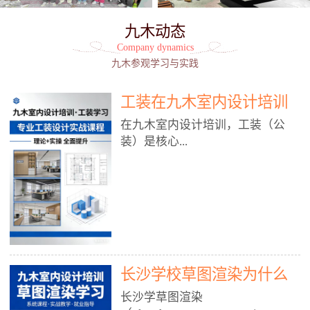
九木动态
Company dynamics
九木参观学习与实践
工装在九木室内设计培训
能学到东西吗?
在九木室内设计培训，工装（公
装）是核心...
模块之一，能学到非常系统、落
地、能直接用于工作的东西，不是
泛泛而谈，而是从规范、软件、材
料、施工到真实项目全链路覆盖。
下面给你讲得非常细、非常全面。
长沙学校草图渲染为什么
一、能学到什么（工装核心内容）
1. 工装类型全覆盖（真实商业空
九木室内设计培训机构
长沙学草图渲染
间）• 餐饮空间：中餐厅、西餐