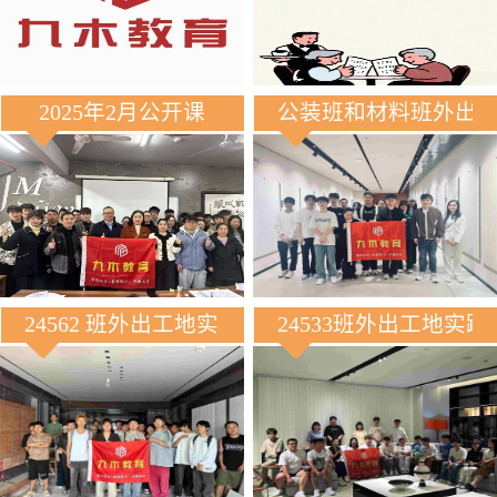
2025年2月公开课
公装班和材料班外出
24562 班外出工地实践
24533班外出工地实践