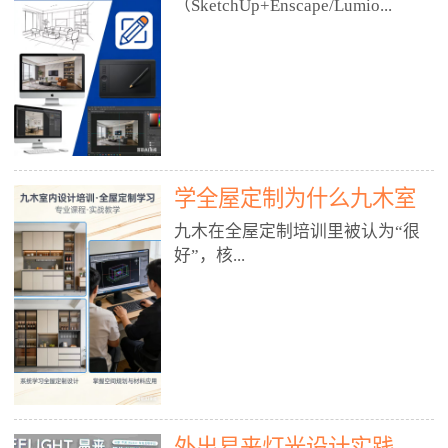
好？
（SketchUp+Enscape/Lumio...
厅、快餐店、奶茶店、火锅店等布
局、动线、后厨、消防、排烟、照
明、材料耐脏耐磨• 办公空间：开
n），九木之所以公认好，核心是
放式办公、会议室、接待区、茶水
只做室内、实战落地、全链路、本
间、强弱电规划• 酒店/民宿：大
地适配、总监带教、就业强，不是
堂、客房、走廊、布草间、消防疏
只教软件，而是教“能直接出图、
散• 商业店铺：服装店、美容院、
谈单、落地”的设计师能力。✅
网咖、展厅、培训机构• 公共空
学全屋定制为什么九木室
一、专一：20年只做室内，草图渲
间：展厅、会所、小型商业综合体
染是核心强项• 湖南少有的只做室
内设计培训机构好？
九木在全屋定制培训里被认为“很
2. 工装必备规范（非常关键）• 消
内设计培训的机构，不搞杂课，
好”，核...
防规范：疏散宽度、喷淋、烟感、
SketchUp+Enscape/Lumion是核心
防火分区、材料阻燃等级• 人体工
课程。• 课程完全贴合长沙本地市
程学：通道宽度、桌椅高度、动线
场：户型、材料、工艺、客户审
心是专注、实战、全链路、本地深
效率• 建筑规范：承重墙、梁位、
美、谈单习惯，学完就能用。• 不
耕、就业强，不是只教软件，而是
层高、设备井、强弱电、给排水•
教泛泛建模，只教室内定制/家装/
教“能直接上岗的设计师能力”。
工装制图标准：平面图、立面图、
工装的草图渲染逻辑。✅ 二、师
一、18年只做室内/全屋定制，够
节点大样、剖面图、材料表3. 全套
资：总监级全职，懂渲染更懂落地
专一• 湖南少有的只做室内设计培
软件技能（工装必备）• CAD：工
• 老师都是10年+实战设计总监，全
外出易来灯光设计实践
训的机构，不搞杂课，全屋定制是