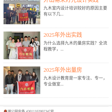
装施工图、深化图、节点大样、规
职授课，每月还在做真实项目。•
核心强项。• 课程完全贴合长沙本
范出图• 3DMAX+Vray：工装效果
九木室内设计培训较好的原因主要
不只教按钮操作，更讲建模逻辑、
地市场（户型、材料、工艺、客户
图、灯光、材质、商业空间表现•
有以下几...
材质真实感、灯光氛围、客户视
习惯），学完就能用。二、总监级
SU草图大师：快速建模、方案推敲
角、出图规范。• 创始人/艺术总监
全职师资，讲真东西• 老师都是10
• 酷家乐：快速出方案、全景图、
亲自带课，拿过行业金奖，懂设计
年+实战设计总监，全职授课，每
谈单展示• PS：效果图后期、方案
点： 1. 专注室内设计教育：是湖南
也懂市场。✅ 三、实战：3倍实操
2025年外出实践
月还在做真实项目。• 不只教软
排版、汇报PPT4. 材料与施工（工
唯一一家专业做室内设计教育的学
+真实项目，拒绝纸上谈兵• 实践课
件，更讲量房、谈单、预算、避
为什么选择九木的量房实践？全流
装最值钱的部分）• 工装常用材
校，专注设计教育20年，是专一、
时是理论3倍+，每周工地/材料市
坑、落地，都是一线经验。• 创始
程教学，...
料：地砖、石材、铝扣板、防火
专业、专注的高端室内设计培训品
场/家具馆实训。• 全程做真实项
人杨程老师亲自授课，拿过行业金
板、乳胶漆、木饰面、玻璃、不锈
牌，采用专业、实战的“理论加实
目：量房→CAD导入→SU建模
奖，懂设计也懂市场。三、实战为
钢• 施工工艺：吊顶、隔墙、地
践”教学模式，能从多方面培养室
→Enscape实时渲染→出图→谈单
王，拒绝纸上谈兵• 实践课时是理
从理论到落地 学习量房核心工
面、水电、防水、强弱电、消防改
内设计人才。2. 师资力量雄厚：由
2025年外出量房
→工地跟进。• 毕业至少15套SU模
论3倍+，每周工地/材料市场实
具：卷尺、激光测距仪、记录本
造• 成本控制：工装预算、报价、
10年以上经验的设计总监亲自授
型+10套高质量渲染图+3套完整方
训。• 学员全程参与真实项目：量
九木设计教育是一家专注、专一，
等，掌握“墙面平整度检测”“管道
损耗、工期管理• 工地实践：量
课，教师均为公司全职设计总监，
案，作品集直接求职。• 建模关联
房→CAD/酷家乐→拆单→预算→
专业做室...
定位”“空间动线规划”等实操技
房、现场交底、施工问题处理5. 方
在本行业从事设计工作8 - 10年以
CAD尺寸，渲染可预览材料/灯光/
谈单→工地跟进。• 毕业至少15套
巧。 结合CAD软件现场绘制原始
案设计能力（从0到完整方案）• 需
上。他们每月都有项目要做，能带
动线，提前发现落地问题。✅ 四、
施工图+3个完整案例，作品集直接
结构图，理解户型优缺点，为设计
求分析：客户定位、预算、风格、
领学生参与量房、谈单等实践活
课程：全链路，学完就是“会渲染
找工作。四、全链路课程，学完就
内设计培训的机构，拥有19年的丰
方案提供精准依据。工地实地教
功能• 平面布局：动线、分区、效
动，让学生学完可直接上岗，且对
的设计师”• 软件精通：SU建模（组
是设计师• 覆盖：软件（CAD/酷家
富经验。无论您是否有设计基础，
学，直面真实挑战 走进真实装修
率、合规• 风格设计：现代、极
学生认真负责。3. 教学模式多样：
件/场景/剖面/联动CAD）+
湘公网安备 43011102002347号