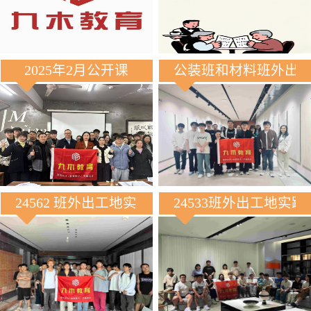
2025年2月公开课
公装班和材料班外出
24562 班外出工地实践
24533班外出工地实践