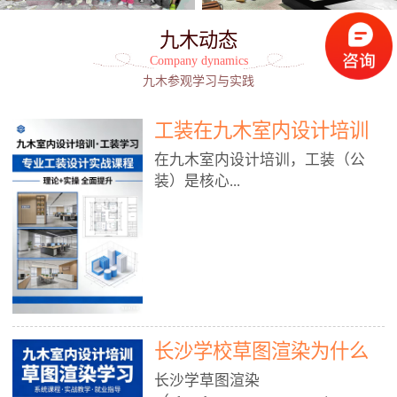
九木动态
Company dynamics
九木参观学习与实践
工装在九木室内设计培训
能学到东西吗?
在九木室内设计培训，工装（公
装）是核心...
模块之一，能学到非常系统、落
地、能直接用于工作的东西，不是
泛泛而谈，而是从规范、软件、材
料、施工到真实项目全链路覆盖。
下面给你讲得非常细、非常全面。
长沙学校草图渲染为什么
一、能学到什么（工装核心内容）
1. 工装类型全覆盖（真实商业空
九木室内设计培训机构
长沙学草图渲染
间）• 餐饮空间：中餐厅、西餐