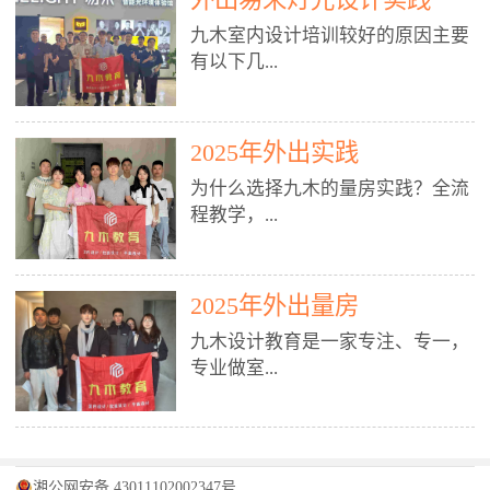
装施工图、深化图、节点大样、规
职授课，每月还在做真实项目。•
核心强项。• 课程完全贴合长沙本
范出图• 3DMAX+Vray：工装效果
九木室内设计培训较好的原因主要
不只教按钮操作，更讲建模逻辑、
地市场（户型、材料、工艺、客户
图、灯光、材质、商业空间表现•
有以下几...
材质真实感、灯光氛围、客户视
习惯），学完就能用。二、总监级
SU草图大师：快速建模、方案推敲
角、出图规范。• 创始人/艺术总监
全职师资，讲真东西• 老师都是10
• 酷家乐：快速出方案、全景图、
亲自带课，拿过行业金奖，懂设计
年+实战设计总监，全职授课，每
谈单展示• PS：效果图后期、方案
点： 1. 专注室内设计教育：是湖南
也懂市场。✅ 三、实战：3倍实操
2025年外出实践
月还在做真实项目。• 不只教软
排版、汇报PPT4. 材料与施工（工
唯一一家专业做室内设计教育的学
+真实项目，拒绝纸上谈兵• 实践课
件，更讲量房、谈单、预算、避
为什么选择九木的量房实践？全流
装最值钱的部分）• 工装常用材
校，专注设计教育20年，是专一、
时是理论3倍+，每周工地/材料市
坑、落地，都是一线经验。• 创始
程教学，...
料：地砖、石材、铝扣板、防火
专业、专注的高端室内设计培训品
场/家具馆实训。• 全程做真实项
人杨程老师亲自授课，拿过行业金
板、乳胶漆、木饰面、玻璃、不锈
牌，采用专业、实战的“理论加实
目：量房→CAD导入→SU建模
奖，懂设计也懂市场。三、实战为
钢• 施工工艺：吊顶、隔墙、地
践”教学模式，能从多方面培养室
→Enscape实时渲染→出图→谈单
王，拒绝纸上谈兵• 实践课时是理
从理论到落地 学习量房核心工
面、水电、防水、强弱电、消防改
内设计人才。2. 师资力量雄厚：由
2025年外出量房
→工地跟进。• 毕业至少15套SU模
论3倍+，每周工地/材料市场实
具：卷尺、激光测距仪、记录本
造• 成本控制：工装预算、报价、
10年以上经验的设计总监亲自授
型+10套高质量渲染图+3套完整方
训。• 学员全程参与真实项目：量
九木设计教育是一家专注、专一，
等，掌握“墙面平整度检测”“管道
损耗、工期管理• 工地实践：量
课，教师均为公司全职设计总监，
案，作品集直接求职。• 建模关联
房→CAD/酷家乐→拆单→预算→
专业做室...
定位”“空间动线规划”等实操技
房、现场交底、施工问题处理5. 方
在本行业从事设计工作8 - 10年以
CAD尺寸，渲染可预览材料/灯光/
谈单→工地跟进。• 毕业至少15套
巧。 结合CAD软件现场绘制原始
案设计能力（从0到完整方案）• 需
上。他们每月都有项目要做，能带
动线，提前发现落地问题。✅ 四、
施工图+3个完整案例，作品集直接
结构图，理解户型优缺点，为设计
求分析：客户定位、预算、风格、
领学生参与量房、谈单等实践活
课程：全链路，学完就是“会渲染
找工作。四、全链路课程，学完就
内设计培训的机构，拥有19年的丰
方案提供精准依据。工地实地教
功能• 平面布局：动线、分区、效
动，让学生学完可直接上岗，且对
的设计师”• 软件精通：SU建模（组
是设计师• 覆盖：软件（CAD/酷家
富经验。无论您是否有设计基础，
学，直面真实挑战 走进真实装修
率、合规• 风格设计：现代、极
学生认真负责。3. 教学模式多样：
件/场景/剖面/联动CAD）+
湘公网安备 43011102002347号