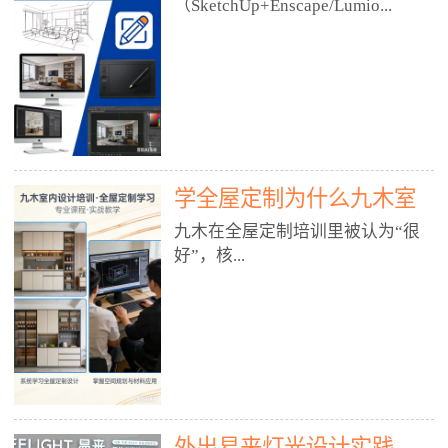
好？
（SketchUp+Enscape/Lumio...
厅、快餐店、奶茶店、火锅店等布
局、动线、后厨、消防、排烟、照
明、材料耐脏耐磨• 办公空间：开
n），九木之所以公认好，核心是
放式办公、会议室、接待区、茶水
只做室内、实战落地、全链路、本
间、强弱电规划• 酒店/民宿：大
地适配、总监带教、就业强，不是
堂、客房、走廊、布草间、消防疏
只教软件，而是教“能直接出图、
散• 商业店铺：服装店、美容院、
谈单、落地”的设计师能力。✅
网咖、展厅、培训机构• 公共空
学全屋定制为什么九木室
一、专一：20年只做室内，草图渲
间：展厅、会所、小型商业综合体
染是核心强项• 湖南少有的只做室
内设计培训机构好？
九木在全屋定制培训里被认为“很
2. 工装必备规范（非常关键）• 消
内设计培训的机构，不搞杂课，
好”，核...
防规范：疏散宽度、喷淋、烟感、
SketchUp+Enscape/Lumion是核心
防火分区、材料阻燃等级• 人体工
课程。• 课程完全贴合长沙本地市
程学：通道宽度、桌椅高度、动线
场：户型、材料、工艺、客户审
心是专注、实战、全链路、本地深
效率• 建筑规范：承重墙、梁位、
美、谈单习惯，学完就能用。• 不
耕、就业强，不是只教软件，而是
层高、设备井、强弱电、给排水•
教泛泛建模，只教室内定制/家装/
教“能直接上岗的设计师能力”。
工装制图标准：平面图、立面图、
工装的草图渲染逻辑。✅ 二、师
一、18年只做室内/全屋定制，够
节点大样、剖面图、材料表3. 全套
资：总监级全职，懂渲染更懂落地
专一• 湖南少有的只做室内设计培
软件技能（工装必备）• CAD：工
• 老师都是10年+实战设计总监，全
外出易来灯光设计实践
训的机构，不搞杂课，全屋定制是