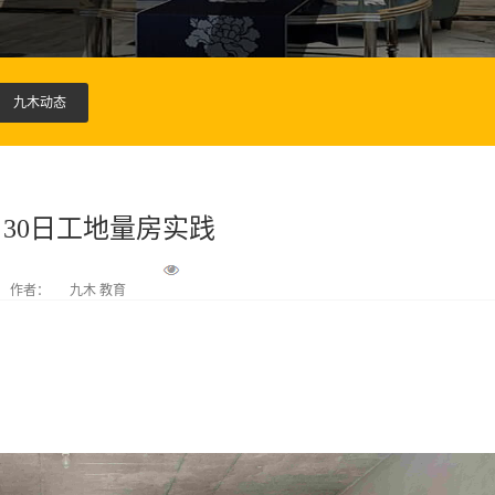
九木动态
1月30日工地量房实践
作者：
九木 教育