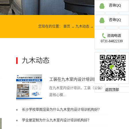
咨询QQ
咨询QQ
您现在的位置：
首页
→
九木动态
→
九木动态
0731-84822339
九木动态
更多>>
工装在九木室内设计培训能学到东西吗?
在九木室内设计培训，工装（公装）
返回顶部
是核心模...
长沙学校草图渲染为什么九木室内设计培训机构好？
块之一，能学到非常系统、落地、能
学全屋定制为什么九木室内设计培训机构好？
直接用于工作的东西，不是泛泛而