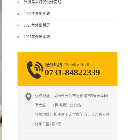
谈，而是从规范、软件、材料、施工
外出易来灯光设计实践
到真实项目全链路覆盖。下面给你讲
2025年外出实践
得非常细、非常全面。一、能学到什
么（工装核心内容）1. 工装类型全覆
2025年外出量房
盖（真实商业空间）• 餐饮空间：中餐
2025年外出实践
厅、西餐厅、快餐店、奶茶店、火锅
店等布局、动线、后厨、消防、排
烟、照明、材料耐脏耐磨• 办公空间：
开放式办公、会议室、接待区、茶
服务热线 / Service Hotline
水...
0731-84822339
总校地址：湖南省长沙市香樟路255号云集国
际大厦----（樟树屋）公交站
分校地址：长沙理工大学教学点，长沙高云建
材东三区2栋2楼