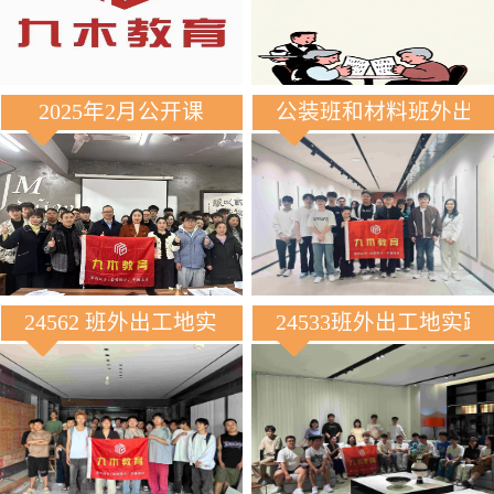
2025年2月公开课
公装班和材料班外出
24562 班外出工地实践
24533班外出工地实践