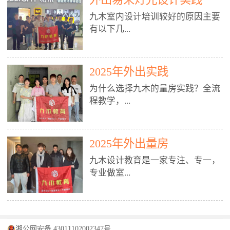
装施工图、深化图、节点大样、规
职授课，每月还在做真实项目。•
核心强项。• 课程完全贴合长沙本
范出图• 3DMAX+Vray：工装效果
九木室内设计培训较好的原因主要
不只教按钮操作，更讲建模逻辑、
地市场（户型、材料、工艺、客户
图、灯光、材质、商业空间表现•
有以下几...
材质真实感、灯光氛围、客户视
习惯），学完就能用。二、总监级
SU草图大师：快速建模、方案推敲
角、出图规范。• 创始人/艺术总监
全职师资，讲真东西• 老师都是10
• 酷家乐：快速出方案、全景图、
亲自带课，拿过行业金奖，懂设计
年+实战设计总监，全职授课，每
谈单展示• PS：效果图后期、方案
点： 1. 专注室内设计教育：是湖南
也懂市场。✅ 三、实战：3倍实操
2025年外出实践
月还在做真实项目。• 不只教软
排版、汇报PPT4. 材料与施工（工
唯一一家专业做室内设计教育的学
+真实项目，拒绝纸上谈兵• 实践课
件，更讲量房、谈单、预算、避
为什么选择九木的量房实践？全流
装最值钱的部分）• 工装常用材
校，专注设计教育20年，是专一、
时是理论3倍+，每周工地/材料市
坑、落地，都是一线经验。• 创始
程教学，...
料：地砖、石材、铝扣板、防火
专业、专注的高端室内设计培训品
场/家具馆实训。• 全程做真实项
人杨程老师亲自授课，拿过行业金
板、乳胶漆、木饰面、玻璃、不锈
牌，采用专业、实战的“理论加实
目：量房→CAD导入→SU建模
奖，懂设计也懂市场。三、实战为
钢• 施工工艺：吊顶、隔墙、地
践”教学模式，能从多方面培养室
→Enscape实时渲染→出图→谈单
王，拒绝纸上谈兵• 实践课时是理
从理论到落地 学习量房核心工
面、水电、防水、强弱电、消防改
内设计人才。2. 师资力量雄厚：由
2025年外出量房
→工地跟进。• 毕业至少15套SU模
论3倍+，每周工地/材料市场实
具：卷尺、激光测距仪、记录本
造• 成本控制：工装预算、报价、
10年以上经验的设计总监亲自授
型+10套高质量渲染图+3套完整方
训。• 学员全程参与真实项目：量
九木设计教育是一家专注、专一，
等，掌握“墙面平整度检测”“管道
损耗、工期管理• 工地实践：量
课，教师均为公司全职设计总监，
案，作品集直接求职。• 建模关联
房→CAD/酷家乐→拆单→预算→
专业做室...
定位”“空间动线规划”等实操技
房、现场交底、施工问题处理5. 方
在本行业从事设计工作8 - 10年以
CAD尺寸，渲染可预览材料/灯光/
谈单→工地跟进。• 毕业至少15套
巧。 结合CAD软件现场绘制原始
案设计能力（从0到完整方案）• 需
上。他们每月都有项目要做，能带
动线，提前发现落地问题。✅ 四、
施工图+3个完整案例，作品集直接
结构图，理解户型优缺点，为设计
求分析：客户定位、预算、风格、
领学生参与量房、谈单等实践活
课程：全链路，学完就是“会渲染
找工作。四、全链路课程，学完就
内设计培训的机构，拥有19年的丰
方案提供精准依据。工地实地教
功能• 平面布局：动线、分区、效
动，让学生学完可直接上岗，且对
的设计师”• 软件精通：SU建模（组
是设计师• 覆盖：软件（CAD/酷家
富经验。无论您是否有设计基础，
学，直面真实挑战 走进真实装修
率、合规• 风格设计：现代、极
学生认真负责。3. 教学模式多样：
件/场景/剖面/联动CAD）+
湘公网安备 43011102002347号