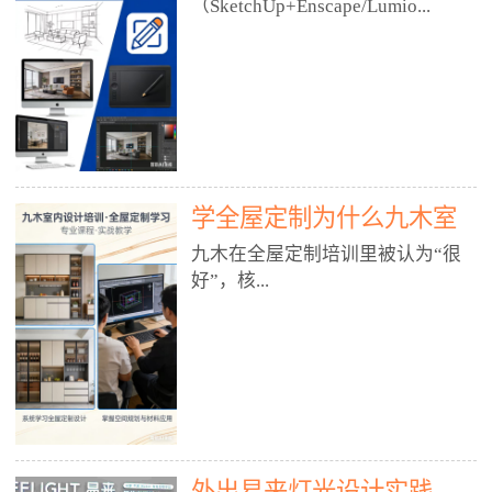
好？
（SketchUp+Enscape/Lumio...
厅、快餐店、奶茶店、火锅店等布
局、动线、后厨、消防、排烟、照
明、材料耐脏耐磨• 办公空间：开
n），九木之所以公认好，核心是
放式办公、会议室、接待区、茶水
只做室内、实战落地、全链路、本
间、强弱电规划• 酒店/民宿：大
地适配、总监带教、就业强，不是
堂、客房、走廊、布草间、消防疏
只教软件，而是教“能直接出图、
散• 商业店铺：服装店、美容院、
谈单、落地”的设计师能力。✅
网咖、展厅、培训机构• 公共空
学全屋定制为什么九木室
一、专一：20年只做室内，草图渲
间：展厅、会所、小型商业综合体
染是核心强项• 湖南少有的只做室
内设计培训机构好？
九木在全屋定制培训里被认为“很
2. 工装必备规范（非常关键）• 消
内设计培训的机构，不搞杂课，
好”，核...
防规范：疏散宽度、喷淋、烟感、
SketchUp+Enscape/Lumion是核心
防火分区、材料阻燃等级• 人体工
课程。• 课程完全贴合长沙本地市
程学：通道宽度、桌椅高度、动线
场：户型、材料、工艺、客户审
心是专注、实战、全链路、本地深
效率• 建筑规范：承重墙、梁位、
美、谈单习惯，学完就能用。• 不
耕、就业强，不是只教软件，而是
层高、设备井、强弱电、给排水•
教泛泛建模，只教室内定制/家装/
教“能直接上岗的设计师能力”。
工装制图标准：平面图、立面图、
工装的草图渲染逻辑。✅ 二、师
一、18年只做室内/全屋定制，够
节点大样、剖面图、材料表3. 全套
资：总监级全职，懂渲染更懂落地
专一• 湖南少有的只做室内设计培
软件技能（工装必备）• CAD：工
• 老师都是10年+实战设计总监，全
外出易来灯光设计实践
训的机构，不搞杂课，全屋定制是