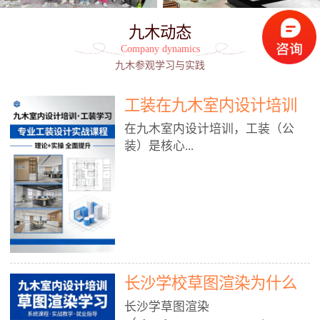
九木动态
Company dynamics
九木参观学习与实践
工装在九木室内设计培训
能学到东西吗?
在九木室内设计培训，工装（公
装）是核心...
模块之一，能学到非常系统、落
地、能直接用于工作的东西，不是
泛泛而谈，而是从规范、软件、材
料、施工到真实项目全链路覆盖。
下面给你讲得非常细、非常全面。
长沙学校草图渲染为什么
一、能学到什么（工装核心内容）
1. 工装类型全覆盖（真实商业空
九木室内设计培训机构
长沙学草图渲染
间）• 餐饮空间：中餐厅、西餐