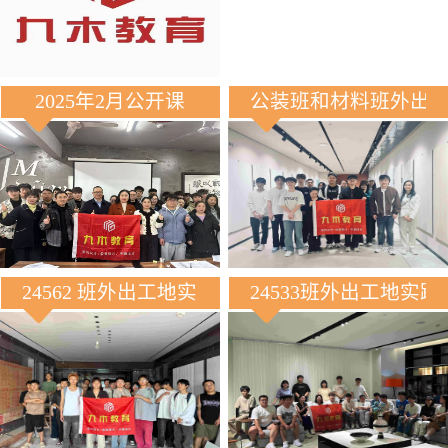
2025年2月公开课
公装班和材料班外出
24562 班外出工地实践
24533班外出工地实践