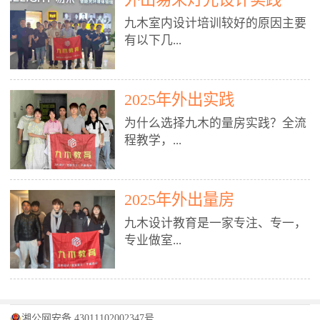
装施工图、深化图、节点大样、规
职授课，每月还在做真实项目。•
核心强项。• 课程完全贴合长沙本
范出图• 3DMAX+Vray：工装效果
九木室内设计培训较好的原因主要
不只教按钮操作，更讲建模逻辑、
地市场（户型、材料、工艺、客户
图、灯光、材质、商业空间表现•
有以下几...
材质真实感、灯光氛围、客户视
习惯），学完就能用。二、总监级
SU草图大师：快速建模、方案推敲
角、出图规范。• 创始人/艺术总监
全职师资，讲真东西• 老师都是10
• 酷家乐：快速出方案、全景图、
亲自带课，拿过行业金奖，懂设计
年+实战设计总监，全职授课，每
谈单展示• PS：效果图后期、方案
点： 1. 专注室内设计教育：是湖南
也懂市场。✅ 三、实战：3倍实操
2025年外出实践
月还在做真实项目。• 不只教软
排版、汇报PPT4. 材料与施工（工
唯一一家专业做室内设计教育的学
+真实项目，拒绝纸上谈兵• 实践课
件，更讲量房、谈单、预算、避
为什么选择九木的量房实践？全流
装最值钱的部分）• 工装常用材
校，专注设计教育20年，是专一、
时是理论3倍+，每周工地/材料市
坑、落地，都是一线经验。• 创始
程教学，...
料：地砖、石材、铝扣板、防火
专业、专注的高端室内设计培训品
场/家具馆实训。• 全程做真实项
人杨程老师亲自授课，拿过行业金
板、乳胶漆、木饰面、玻璃、不锈
牌，采用专业、实战的“理论加实
目：量房→CAD导入→SU建模
奖，懂设计也懂市场。三、实战为
钢• 施工工艺：吊顶、隔墙、地
践”教学模式，能从多方面培养室
→Enscape实时渲染→出图→谈单
王，拒绝纸上谈兵• 实践课时是理
从理论到落地 学习量房核心工
面、水电、防水、强弱电、消防改
内设计人才。2. 师资力量雄厚：由
2025年外出量房
→工地跟进。• 毕业至少15套SU模
论3倍+，每周工地/材料市场实
具：卷尺、激光测距仪、记录本
造• 成本控制：工装预算、报价、
10年以上经验的设计总监亲自授
型+10套高质量渲染图+3套完整方
训。• 学员全程参与真实项目：量
九木设计教育是一家专注、专一，
等，掌握“墙面平整度检测”“管道
损耗、工期管理• 工地实践：量
课，教师均为公司全职设计总监，
案，作品集直接求职。• 建模关联
房→CAD/酷家乐→拆单→预算→
专业做室...
定位”“空间动线规划”等实操技
房、现场交底、施工问题处理5. 方
在本行业从事设计工作8 - 10年以
CAD尺寸，渲染可预览材料/灯光/
谈单→工地跟进。• 毕业至少15套
巧。 结合CAD软件现场绘制原始
案设计能力（从0到完整方案）• 需
上。他们每月都有项目要做，能带
动线，提前发现落地问题。✅ 四、
施工图+3个完整案例，作品集直接
结构图，理解户型优缺点，为设计
求分析：客户定位、预算、风格、
领学生参与量房、谈单等实践活
课程：全链路，学完就是“会渲染
找工作。四、全链路课程，学完就
内设计培训的机构，拥有19年的丰
方案提供精准依据。工地实地教
功能• 平面布局：动线、分区、效
动，让学生学完可直接上岗，且对
的设计师”• 软件精通：SU建模（组
是设计师• 覆盖：软件（CAD/酷家
富经验。无论您是否有设计基础，
学，直面真实挑战 走进真实装修
率、合规• 风格设计：现代、极
学生认真负责。3. 教学模式多样：
件/场景/剖面/联动CAD）+
湘公网安备 43011102002347号