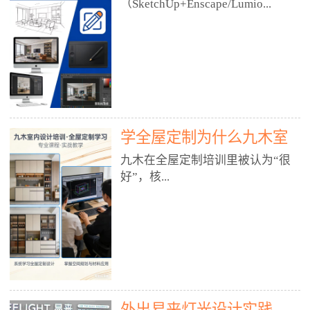
好？
（SketchUp+Enscape/Lumio...
厅、快餐店、奶茶店、火锅店等布
局、动线、后厨、消防、排烟、照
明、材料耐脏耐磨• 办公空间：开
n），九木之所以公认好，核心是
放式办公、会议室、接待区、茶水
只做室内、实战落地、全链路、本
间、强弱电规划• 酒店/民宿：大
地适配、总监带教、就业强，不是
堂、客房、走廊、布草间、消防疏
只教软件，而是教“能直接出图、
散• 商业店铺：服装店、美容院、
谈单、落地”的设计师能力。✅
网咖、展厅、培训机构• 公共空
学全屋定制为什么九木室
一、专一：20年只做室内，草图渲
间：展厅、会所、小型商业综合体
染是核心强项• 湖南少有的只做室
内设计培训机构好？
九木在全屋定制培训里被认为“很
2. 工装必备规范（非常关键）• 消
内设计培训的机构，不搞杂课，
好”，核...
防规范：疏散宽度、喷淋、烟感、
SketchUp+Enscape/Lumion是核心
防火分区、材料阻燃等级• 人体工
课程。• 课程完全贴合长沙本地市
程学：通道宽度、桌椅高度、动线
场：户型、材料、工艺、客户审
心是专注、实战、全链路、本地深
效率• 建筑规范：承重墙、梁位、
美、谈单习惯，学完就能用。• 不
耕、就业强，不是只教软件，而是
层高、设备井、强弱电、给排水•
教泛泛建模，只教室内定制/家装/
教“能直接上岗的设计师能力”。
工装制图标准：平面图、立面图、
工装的草图渲染逻辑。✅ 二、师
一、18年只做室内/全屋定制，够
节点大样、剖面图、材料表3. 全套
资：总监级全职，懂渲染更懂落地
专一• 湖南少有的只做室内设计培
软件技能（工装必备）• CAD：工
• 老师都是10年+实战设计总监，全
外出易来灯光设计实践
训的机构，不搞杂课，全屋定制是