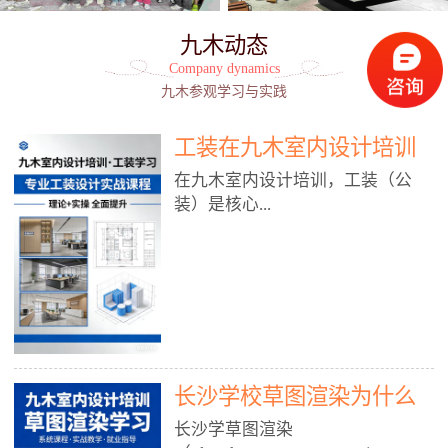
九木动态
Company dynamics
九木参观学习与实践
工装在九木室内设计培训
能学到东西吗?
在九木室内设计培训，工装（公
装）是核心...
模块之一，能学到非常系统、落
地、能直接用于工作的东西，不是
泛泛而谈，而是从规范、软件、材
料、施工到真实项目全链路覆盖。
下面给你讲得非常细、非常全面。
长沙学校草图渲染为什么
一、能学到什么（工装核心内容）
1. 工装类型全覆盖（真实商业空
九木室内设计培训机构
长沙学草图渲染
间）• 餐饮空间：中餐厅、西餐