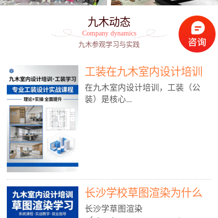
九木动态
Company dynamics
九木参观学习与实践
工装在九木室内设计培训
能学到东西吗?
在九木室内设计培训，工装（公
装）是核心...
模块之一，能学到非常系统、落
地、能直接用于工作的东西，不是
泛泛而谈，而是从规范、软件、材
料、施工到真实项目全链路覆盖。
下面给你讲得非常细、非常全面。
长沙学校草图渲染为什么
一、能学到什么（工装核心内容）
1. 工装类型全覆盖（真实商业空
九木室内设计培训机构
长沙学草图渲染
间）• 餐饮空间：中餐厅、西餐