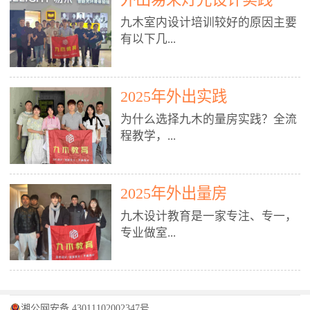
装施工图、深化图、节点大样、规
职授课，每月还在做真实项目。•
核心强项。• 课程完全贴合长沙本
范出图• 3DMAX+Vray：工装效果
九木室内设计培训较好的原因主要
不只教按钮操作，更讲建模逻辑、
地市场（户型、材料、工艺、客户
图、灯光、材质、商业空间表现•
有以下几...
材质真实感、灯光氛围、客户视
习惯），学完就能用。二、总监级
SU草图大师：快速建模、方案推敲
角、出图规范。• 创始人/艺术总监
全职师资，讲真东西• 老师都是10
• 酷家乐：快速出方案、全景图、
亲自带课，拿过行业金奖，懂设计
年+实战设计总监，全职授课，每
谈单展示• PS：效果图后期、方案
点： 1. 专注室内设计教育：是湖南
也懂市场。✅ 三、实战：3倍实操
2025年外出实践
月还在做真实项目。• 不只教软
排版、汇报PPT4. 材料与施工（工
唯一一家专业做室内设计教育的学
+真实项目，拒绝纸上谈兵• 实践课
件，更讲量房、谈单、预算、避
为什么选择九木的量房实践？全流
装最值钱的部分）• 工装常用材
校，专注设计教育20年，是专一、
时是理论3倍+，每周工地/材料市
坑、落地，都是一线经验。• 创始
程教学，...
料：地砖、石材、铝扣板、防火
专业、专注的高端室内设计培训品
场/家具馆实训。• 全程做真实项
人杨程老师亲自授课，拿过行业金
板、乳胶漆、木饰面、玻璃、不锈
牌，采用专业、实战的“理论加实
目：量房→CAD导入→SU建模
奖，懂设计也懂市场。三、实战为
钢• 施工工艺：吊顶、隔墙、地
践”教学模式，能从多方面培养室
→Enscape实时渲染→出图→谈单
王，拒绝纸上谈兵• 实践课时是理
从理论到落地 学习量房核心工
面、水电、防水、强弱电、消防改
内设计人才。2. 师资力量雄厚：由
2025年外出量房
→工地跟进。• 毕业至少15套SU模
论3倍+，每周工地/材料市场实
具：卷尺、激光测距仪、记录本
造• 成本控制：工装预算、报价、
10年以上经验的设计总监亲自授
型+10套高质量渲染图+3套完整方
训。• 学员全程参与真实项目：量
九木设计教育是一家专注、专一，
等，掌握“墙面平整度检测”“管道
损耗、工期管理• 工地实践：量
课，教师均为公司全职设计总监，
案，作品集直接求职。• 建模关联
房→CAD/酷家乐→拆单→预算→
专业做室...
定位”“空间动线规划”等实操技
房、现场交底、施工问题处理5. 方
在本行业从事设计工作8 - 10年以
CAD尺寸，渲染可预览材料/灯光/
谈单→工地跟进。• 毕业至少15套
巧。 结合CAD软件现场绘制原始
案设计能力（从0到完整方案）• 需
上。他们每月都有项目要做，能带
动线，提前发现落地问题。✅ 四、
施工图+3个完整案例，作品集直接
结构图，理解户型优缺点，为设计
求分析：客户定位、预算、风格、
领学生参与量房、谈单等实践活
课程：全链路，学完就是“会渲染
找工作。四、全链路课程，学完就
内设计培训的机构，拥有19年的丰
方案提供精准依据。工地实地教
功能• 平面布局：动线、分区、效
动，让学生学完可直接上岗，且对
的设计师”• 软件精通：SU建模（组
是设计师• 覆盖：软件（CAD/酷家
富经验。无论您是否有设计基础，
学，直面真实挑战 走进真实装修
率、合规• 风格设计：现代、极
学生认真负责。3. 教学模式多样：
件/场景/剖面/联动CAD）+
湘公网安备 43011102002347号