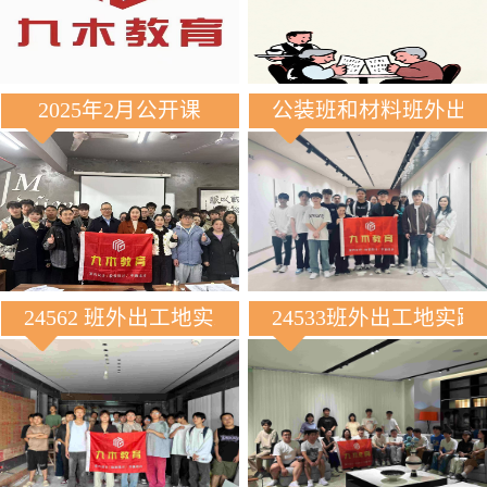
2025年2月公开课
公装班和材料班外出
24562 班外出工地实践
24533班外出工地实践