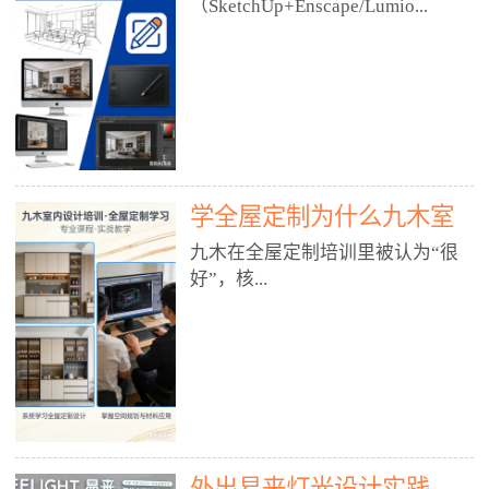
好？
（SketchUp+Enscape/Lumio...
厅、快餐店、奶茶店、火锅店等布
局、动线、后厨、消防、排烟、照
明、材料耐脏耐磨• 办公空间：开
n），九木之所以公认好，核心是
放式办公、会议室、接待区、茶水
只做室内、实战落地、全链路、本
间、强弱电规划• 酒店/民宿：大
地适配、总监带教、就业强，不是
堂、客房、走廊、布草间、消防疏
只教软件，而是教“能直接出图、
散• 商业店铺：服装店、美容院、
谈单、落地”的设计师能力。✅
网咖、展厅、培训机构• 公共空
学全屋定制为什么九木室
一、专一：20年只做室内，草图渲
间：展厅、会所、小型商业综合体
染是核心强项• 湖南少有的只做室
内设计培训机构好？
九木在全屋定制培训里被认为“很
2. 工装必备规范（非常关键）• 消
内设计培训的机构，不搞杂课，
好”，核...
防规范：疏散宽度、喷淋、烟感、
SketchUp+Enscape/Lumion是核心
防火分区、材料阻燃等级• 人体工
课程。• 课程完全贴合长沙本地市
程学：通道宽度、桌椅高度、动线
场：户型、材料、工艺、客户审
心是专注、实战、全链路、本地深
效率• 建筑规范：承重墙、梁位、
美、谈单习惯，学完就能用。• 不
耕、就业强，不是只教软件，而是
层高、设备井、强弱电、给排水•
教泛泛建模，只教室内定制/家装/
教“能直接上岗的设计师能力”。
工装制图标准：平面图、立面图、
工装的草图渲染逻辑。✅ 二、师
一、18年只做室内/全屋定制，够
节点大样、剖面图、材料表3. 全套
资：总监级全职，懂渲染更懂落地
专一• 湖南少有的只做室内设计培
软件技能（工装必备）• CAD：工
• 老师都是10年+实战设计总监，全
外出易来灯光设计实践
训的机构，不搞杂课，全屋定制是