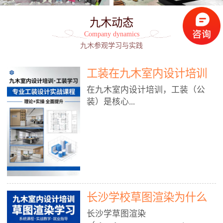
九木动态
Company dynamics
九木参观学习与实践
工装在九木室内设计培训
能学到东西吗?
在九木室内设计培训，工装（公
装）是核心...
模块之一，能学到非常系统、落
地、能直接用于工作的东西，不是
泛泛而谈，而是从规范、软件、材
料、施工到真实项目全链路覆盖。
下面给你讲得非常细、非常全面。
长沙学校草图渲染为什么
一、能学到什么（工装核心内容）
1. 工装类型全覆盖（真实商业空
九木室内设计培训机构
长沙学草图渲染
间）• 餐饮空间：中餐厅、西餐