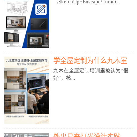
好？
（SketchUp+Enscape/Lumio...
厅、快餐店、奶茶店、火锅店等布
局、动线、后厨、消防、排烟、照
明、材料耐脏耐磨• 办公空间：开
n），九木之所以公认好，核心是
放式办公、会议室、接待区、茶水
只做室内、实战落地、全链路、本
间、强弱电规划• 酒店/民宿：大
地适配、总监带教、就业强，不是
堂、客房、走廊、布草间、消防疏
只教软件，而是教“能直接出图、
散• 商业店铺：服装店、美容院、
谈单、落地”的设计师能力。✅
网咖、展厅、培训机构• 公共空
学全屋定制为什么九木室
一、专一：20年只做室内，草图渲
间：展厅、会所、小型商业综合体
染是核心强项• 湖南少有的只做室
内设计培训机构好？
九木在全屋定制培训里被认为“很
2. 工装必备规范（非常关键）• 消
内设计培训的机构，不搞杂课，
好”，核...
防规范：疏散宽度、喷淋、烟感、
SketchUp+Enscape/Lumion是核心
防火分区、材料阻燃等级• 人体工
课程。• 课程完全贴合长沙本地市
程学：通道宽度、桌椅高度、动线
场：户型、材料、工艺、客户审
心是专注、实战、全链路、本地深
效率• 建筑规范：承重墙、梁位、
美、谈单习惯，学完就能用。• 不
耕、就业强，不是只教软件，而是
层高、设备井、强弱电、给排水•
教泛泛建模，只教室内定制/家装/
教“能直接上岗的设计师能力”。
工装制图标准：平面图、立面图、
工装的草图渲染逻辑。✅ 二、师
一、18年只做室内/全屋定制，够
节点大样、剖面图、材料表3. 全套
资：总监级全职，懂渲染更懂落地
专一• 湖南少有的只做室内设计培
软件技能（工装必备）• CAD：工
• 老师都是10年+实战设计总监，全
外出易来灯光设计实践
训的机构，不搞杂课，全屋定制是