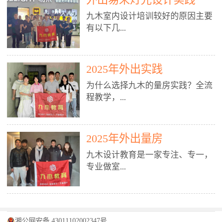
装施工图、深化图、节点大样、规
职授课，每月还在做真实项目。•
核心强项。• 课程完全贴合长沙本
范出图• 3DMAX+Vray：工装效果
九木室内设计培训较好的原因主要
不只教按钮操作，更讲建模逻辑、
地市场（户型、材料、工艺、客户
图、灯光、材质、商业空间表现•
有以下几...
材质真实感、灯光氛围、客户视
习惯），学完就能用。二、总监级
SU草图大师：快速建模、方案推敲
角、出图规范。• 创始人/艺术总监
全职师资，讲真东西• 老师都是10
• 酷家乐：快速出方案、全景图、
亲自带课，拿过行业金奖，懂设计
年+实战设计总监，全职授课，每
谈单展示• PS：效果图后期、方案
点： 1. 专注室内设计教育：是湖南
也懂市场。✅ 三、实战：3倍实操
2025年外出实践
月还在做真实项目。• 不只教软
排版、汇报PPT4. 材料与施工（工
唯一一家专业做室内设计教育的学
+真实项目，拒绝纸上谈兵• 实践课
件，更讲量房、谈单、预算、避
为什么选择九木的量房实践？全流
装最值钱的部分）• 工装常用材
校，专注设计教育20年，是专一、
时是理论3倍+，每周工地/材料市
坑、落地，都是一线经验。• 创始
程教学，...
料：地砖、石材、铝扣板、防火
专业、专注的高端室内设计培训品
场/家具馆实训。• 全程做真实项
人杨程老师亲自授课，拿过行业金
板、乳胶漆、木饰面、玻璃、不锈
牌，采用专业、实战的“理论加实
目：量房→CAD导入→SU建模
奖，懂设计也懂市场。三、实战为
钢• 施工工艺：吊顶、隔墙、地
践”教学模式，能从多方面培养室
→Enscape实时渲染→出图→谈单
王，拒绝纸上谈兵• 实践课时是理
从理论到落地 学习量房核心工
面、水电、防水、强弱电、消防改
内设计人才。2. 师资力量雄厚：由
2025年外出量房
→工地跟进。• 毕业至少15套SU模
论3倍+，每周工地/材料市场实
具：卷尺、激光测距仪、记录本
造• 成本控制：工装预算、报价、
10年以上经验的设计总监亲自授
型+10套高质量渲染图+3套完整方
训。• 学员全程参与真实项目：量
九木设计教育是一家专注、专一，
等，掌握“墙面平整度检测”“管道
损耗、工期管理• 工地实践：量
课，教师均为公司全职设计总监，
案，作品集直接求职。• 建模关联
房→CAD/酷家乐→拆单→预算→
专业做室...
定位”“空间动线规划”等实操技
房、现场交底、施工问题处理5. 方
在本行业从事设计工作8 - 10年以
CAD尺寸，渲染可预览材料/灯光/
谈单→工地跟进。• 毕业至少15套
巧。 结合CAD软件现场绘制原始
案设计能力（从0到完整方案）• 需
上。他们每月都有项目要做，能带
动线，提前发现落地问题。✅ 四、
施工图+3个完整案例，作品集直接
结构图，理解户型优缺点，为设计
求分析：客户定位、预算、风格、
领学生参与量房、谈单等实践活
课程：全链路，学完就是“会渲染
找工作。四、全链路课程，学完就
内设计培训的机构，拥有19年的丰
方案提供精准依据。工地实地教
功能• 平面布局：动线、分区、效
动，让学生学完可直接上岗，且对
的设计师”• 软件精通：SU建模（组
是设计师• 覆盖：软件（CAD/酷家
富经验。无论您是否有设计基础，
学，直面真实挑战 走进真实装修
率、合规• 风格设计：现代、极
学生认真负责。3. 教学模式多样：
件/场景/剖面/联动CAD）+
湘公网安备 43011102002347号