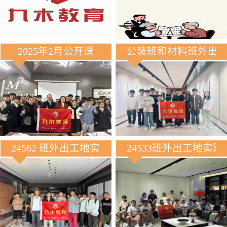
2025年2月公开课
公装班和材料班外出
24562 班外出工地实践
24533班外出工地实践