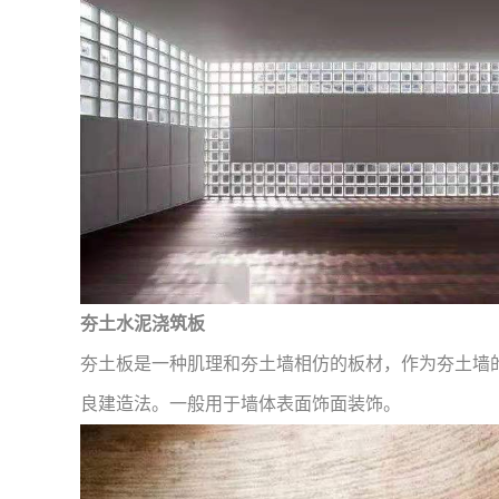
夯土水泥浇筑板
夯土板是一种肌理和夯土墙相仿的板材，作为夯土墙
良建造法。一般用于墙体表面饰面装饰。