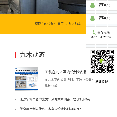
咨询QQ
咨询QQ
您现在的位置：
首页
→
九木动态
→
九木动态
0731-84822339
九木动态
更多>>
工装在九木室内设计培训能学到东西吗?
在九木室内设计培训，工装（公装）
返回顶部
是核心模...
长沙学校草图渲染为什么九木室内设计培训机构好？
块之一，能学到非常系统、落地、能
学全屋定制为什么九木室内设计培训机构好？
直接用于工作的东西，不是泛泛而