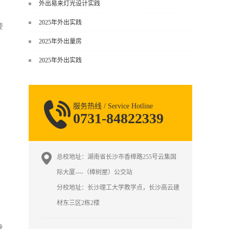
谈，而是从规范、软件、材料、施工
外出易来灯光设计实践
到真实项目全链路覆盖。下面给你讲
2025年外出实践
得非常细、非常全面。一、能学到什
要
么（工装核心内容）1. 工装类型全覆
2025年外出量房
盖（真实商业空间）• 餐饮空间：中餐
2025年外出实践
厅、西餐厅、快餐店、奶茶店、火锅
店等布局、动线、后厨、消防、排
烟、照明、材料耐脏耐磨• 办公空间：
开放式办公、会议室、接待区、茶
服务热线 / Service Hotline
水...
0731-84822339
总校地址：湖南省长沙市香樟路255号云集国
际大厦----（樟树屋）公交站
分校地址：长沙理工大学教学点，长沙高云建
材东三区2栋2楼
身