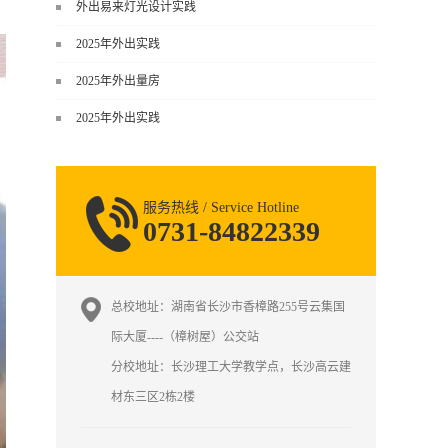
谈，而是从规范、软件、材料、施工
外出易来灯光设计实践
到真实项目全链路覆盖。下面给你讲
2025年外出实践
得非常细、非常全面。一、能学到什
么（工装核心内容）1. 工装类型全覆
2025年外出量房
盖（真实商业空间）• 餐饮空间：中餐
2025年外出实践
厅、西餐厅、快餐店、奶茶店、火锅
店等布局、动线、后厨、消防、排
烟、照明、材料耐脏耐磨• 办公空间：
开放式办公、会议室、接待区、茶
服务热线 / Service Hotline
水...
0731-84822339
总校地址：湖南省长沙市香樟路255号云集国
际大厦----（樟树屋）公交站
分校地址：长沙理工大学教学点，长沙高云建
材东三区2栋2楼