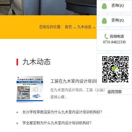
咨询QQ
咨询QQ
您现在的位置：
首页
→
九木动态
→
九木动态
0731-84822339
九木动态
更多>>
工装在九木室内设计培训能学到东西吗?
在九木室内设计培训，工装（公装）
返回顶部
是核心模...
长沙学校草图渲染为什么九木室内设计培训机构好？
块之一，能学到非常系统、落地、能
学全屋定制为什么九木室内设计培训机构好？
直接用于工作的东西，不是泛泛而