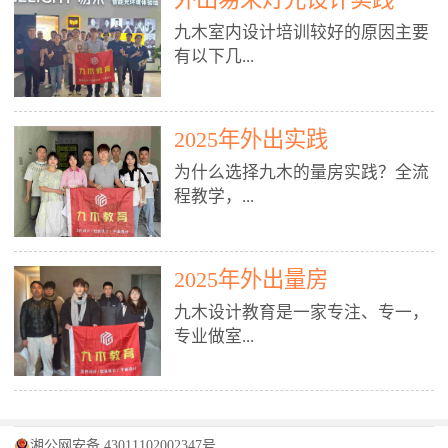
装施工图、深化图、节点大样、规
职授课，每月还在做真实项目。•
核心强项。• 课程完全贴合长沙本
范出图• 3DMAX+Vray：工装效果
九木室内设计培训较好的原因主要
不只教按钮操作，更讲建模逻辑、
地市场（户型、材料、工艺、客户
图、灯光、材质、商业空间表现•
有以下几...
材质真实感、灯光氛围、客户视
习惯），学完就能用。二、总监级
SU草图大师：快速建模、方案推敲
角、出图规范。• 创始人/艺术总监
全职师资，讲真东西• 老师都是10
• 酷家乐：快速出方案、全景图、
亲自带课，拿过行业金奖，懂设计
年+实战设计总监，全职授课，每
谈单展示• PS：效果图后期、方案
点： 1. 专注室内设计教育：是湖南
也懂市场。✅ 三、实战：3倍实操
2025年外出实践
月还在做真实项目。• 不只教软
排版、汇报PPT4. 材料与施工（工
唯一一家专业做室内设计教育的学
+真实项目，拒绝纸上谈兵• 实践课
件，更讲量房、谈单、预算、避
为什么选择九木的量房实践？全流
装最值钱的部分）• 工装常用材
校，专注设计教育20年，是专一、
时是理论3倍+，每周工地/材料市
坑、落地，都是一线经验。• 创始
程教学，...
料：地砖、石材、铝扣板、防火
专业、专注的高端室内设计培训品
场/家具馆实训。• 全程做真实项
人杨程老师亲自授课，拿过行业金
板、乳胶漆、木饰面、玻璃、不锈
牌，采用专业、实战的“理论加实
目：量房→CAD导入→SU建模
奖，懂设计也懂市场。三、实战为
钢• 施工工艺：吊顶、隔墙、地
践”教学模式，能从多方面培养室
→Enscape实时渲染→出图→谈单
王，拒绝纸上谈兵• 实践课时是理
从理论到落地 学习量房核心工
面、水电、防水、强弱电、消防改
内设计人才。2. 师资力量雄厚：由
2025年外出量房
→工地跟进。• 毕业至少15套SU模
论3倍+，每周工地/材料市场实
具：卷尺、激光测距仪、记录本
造• 成本控制：工装预算、报价、
10年以上经验的设计总监亲自授
型+10套高质量渲染图+3套完整方
训。• 学员全程参与真实项目：量
九木设计教育是一家专注、专一，
等，掌握“墙面平整度检测”“管道
损耗、工期管理• 工地实践：量
课，教师均为公司全职设计总监，
案，作品集直接求职。• 建模关联
房→CAD/酷家乐→拆单→预算→
专业做室...
定位”“空间动线规划”等实操技
房、现场交底、施工问题处理5. 方
在本行业从事设计工作8 - 10年以
CAD尺寸，渲染可预览材料/灯光/
谈单→工地跟进。• 毕业至少15套
巧。 结合CAD软件现场绘制原始
案设计能力（从0到完整方案）• 需
上。他们每月都有项目要做，能带
动线，提前发现落地问题。✅ 四、
施工图+3个完整案例，作品集直接
结构图，理解户型优缺点，为设计
求分析：客户定位、预算、风格、
领学生参与量房、谈单等实践活
课程：全链路，学完就是“会渲染
找工作。四、全链路课程，学完就
内设计培训的机构，拥有19年的丰
方案提供精准依据。工地实地教
功能• 平面布局：动线、分区、效
动，让学生学完可直接上岗，且对
的设计师”• 软件精通：SU建模（组
是设计师• 覆盖：软件（CAD/酷家
富经验。无论您是否有设计基础，
学，直面真实挑战 走进真实装修
率、合规• 风格设计：现代、极
学生认真负责。3. 教学模式多样：
件/场景/剖面/联动CAD）+
湘公网安备 43011102002347号