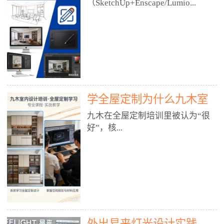
好？
（SketchUp+Enscape/Lumio...
厅、快餐店、奶茶店、火锅店等布
局、动线、后厨、消防、排烟、照
明、材料耐脏耐磨• 办公空间：开
n），九木之所以公认好，核心是
放式办公、会议室、接待区、茶水
只做室内、实战落地、全链路、本
间、强弱电规划• 酒店/民宿：大
地适配、总监带教、就业强，不是
堂、客房、走廊、布草间、消防疏
只教软件，而是教“能直接出图、
散• 商业店铺：服装店、美容院、
谈单、落地”的设计师能力。✅
网咖、展厅、培训机构• 公共空
学全屋定制为什么九木室
一、专一：20年只做室内，草图渲
间：展厅、会所、小型商业综合体
染是核心强项• 湖南少有的只做室
内设计培训机构好？
九木在全屋定制培训里被认为“很
2. 工装必备规范（非常关键）• 消
内设计培训的机构，不搞杂课，
好”，核...
防规范：疏散宽度、喷淋、烟感、
SketchUp+Enscape/Lumion是核心
防火分区、材料阻燃等级• 人体工
课程。• 课程完全贴合长沙本地市
程学：通道宽度、桌椅高度、动线
场：户型、材料、工艺、客户审
心是专注、实战、全链路、本地深
效率• 建筑规范：承重墙、梁位、
美、谈单习惯，学完就能用。• 不
耕、就业强，不是只教软件，而是
层高、设备井、强弱电、给排水•
教泛泛建模，只教室内定制/家装/
教“能直接上岗的设计师能力”。
工装制图标准：平面图、立面图、
工装的草图渲染逻辑。✅ 二、师
一、18年只做室内/全屋定制，够
节点大样、剖面图、材料表3. 全套
资：总监级全职，懂渲染更懂落地
专一• 湖南少有的只做室内设计培
软件技能（工装必备）• CAD：工
• 老师都是10年+实战设计总监，全
外出易来灯光设计实践
训的机构，不搞杂课，全屋定制是