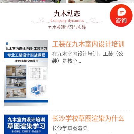
九木动态
Company dynamics
九木参观学习与实践
工装在九木室内设计培训
能学到东西吗?
在九木室内设计培训，工装（公
装）是核心...
模块之一，能学到非常系统、落
地、能直接用于工作的东西，不是
泛泛而谈，而是从规范、软件、材
料、施工到真实项目全链路覆盖。
下面给你讲得非常细、非常全面。
长沙学校草图渲染为什么
一、能学到什么（工装核心内容）
1. 工装类型全覆盖（真实商业空
九木室内设计培训机构
长沙学草图渲染
间）• 餐饮空间：中餐厅、西餐