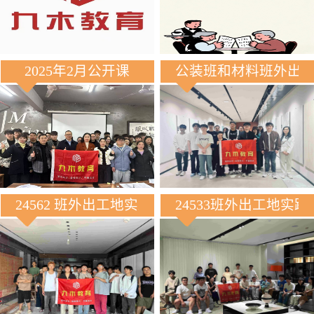
2025年2月公开课
公装班和材料班外出
24562 班外出工地实践
24533班外出工地实践