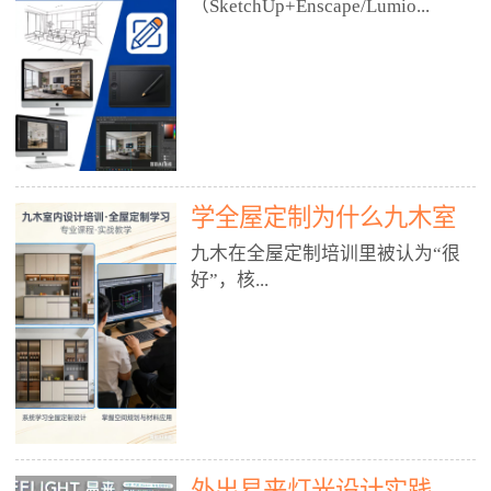
好？
（SketchUp+Enscape/Lumio...
厅、快餐店、奶茶店、火锅店等布
局、动线、后厨、消防、排烟、照
明、材料耐脏耐磨• 办公空间：开
n），九木之所以公认好，核心是
放式办公、会议室、接待区、茶水
只做室内、实战落地、全链路、本
间、强弱电规划• 酒店/民宿：大
地适配、总监带教、就业强，不是
堂、客房、走廊、布草间、消防疏
只教软件，而是教“能直接出图、
散• 商业店铺：服装店、美容院、
谈单、落地”的设计师能力。✅
网咖、展厅、培训机构• 公共空
学全屋定制为什么九木室
一、专一：20年只做室内，草图渲
间：展厅、会所、小型商业综合体
染是核心强项• 湖南少有的只做室
内设计培训机构好？
九木在全屋定制培训里被认为“很
2. 工装必备规范（非常关键）• 消
内设计培训的机构，不搞杂课，
好”，核...
防规范：疏散宽度、喷淋、烟感、
SketchUp+Enscape/Lumion是核心
防火分区、材料阻燃等级• 人体工
课程。• 课程完全贴合长沙本地市
程学：通道宽度、桌椅高度、动线
场：户型、材料、工艺、客户审
心是专注、实战、全链路、本地深
效率• 建筑规范：承重墙、梁位、
美、谈单习惯，学完就能用。• 不
耕、就业强，不是只教软件，而是
层高、设备井、强弱电、给排水•
教泛泛建模，只教室内定制/家装/
教“能直接上岗的设计师能力”。
工装制图标准：平面图、立面图、
工装的草图渲染逻辑。✅ 二、师
一、18年只做室内/全屋定制，够
节点大样、剖面图、材料表3. 全套
资：总监级全职，懂渲染更懂落地
专一• 湖南少有的只做室内设计培
软件技能（工装必备）• CAD：工
• 老师都是10年+实战设计总监，全
外出易来灯光设计实践
训的机构，不搞杂课，全屋定制是