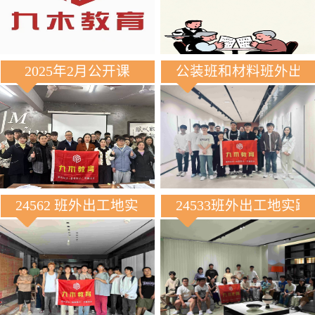
2025年2月公开课
公装班和材料班外出
24562 班外出工地实践
24533班外出工地实践