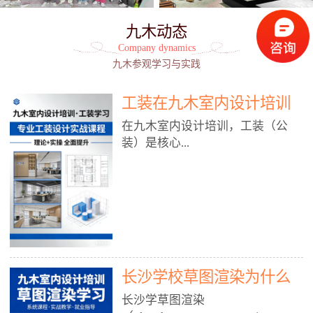
九木动态
Company dynamics
九木参观学习与实践
工装在九木室内设计培训
能学到东西吗?
在九木室内设计培训，工装（公
装）是核心...
模块之一，能学到非常系统、落
地、能直接用于工作的东西，不是
泛泛而谈，而是从规范、软件、材
料、施工到真实项目全链路覆盖。
下面给你讲得非常细、非常全面。
长沙学校草图渲染为什么
一、能学到什么（工装核心内容）
1. 工装类型全覆盖（真实商业空
九木室内设计培训机构
长沙学草图渲染
间）• 餐饮空间：中餐厅、西餐