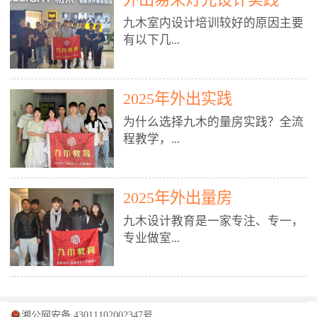
装施工图、深化图、节点大样、规
职授课，每月还在做真实项目。•
核心强项。• 课程完全贴合长沙本
范出图• 3DMAX+Vray：工装效果
九木室内设计培训较好的原因主要
不只教按钮操作，更讲建模逻辑、
地市场（户型、材料、工艺、客户
图、灯光、材质、商业空间表现•
有以下几...
材质真实感、灯光氛围、客户视
习惯），学完就能用。二、总监级
SU草图大师：快速建模、方案推敲
角、出图规范。• 创始人/艺术总监
全职师资，讲真东西• 老师都是10
• 酷家乐：快速出方案、全景图、
亲自带课，拿过行业金奖，懂设计
年+实战设计总监，全职授课，每
谈单展示• PS：效果图后期、方案
点： 1. 专注室内设计教育：是湖南
也懂市场。✅ 三、实战：3倍实操
2025年外出实践
月还在做真实项目。• 不只教软
排版、汇报PPT4. 材料与施工（工
唯一一家专业做室内设计教育的学
+真实项目，拒绝纸上谈兵• 实践课
件，更讲量房、谈单、预算、避
为什么选择九木的量房实践？全流
装最值钱的部分）• 工装常用材
校，专注设计教育20年，是专一、
时是理论3倍+，每周工地/材料市
坑、落地，都是一线经验。• 创始
程教学，...
料：地砖、石材、铝扣板、防火
专业、专注的高端室内设计培训品
场/家具馆实训。• 全程做真实项
人杨程老师亲自授课，拿过行业金
板、乳胶漆、木饰面、玻璃、不锈
牌，采用专业、实战的“理论加实
目：量房→CAD导入→SU建模
奖，懂设计也懂市场。三、实战为
钢• 施工工艺：吊顶、隔墙、地
践”教学模式，能从多方面培养室
→Enscape实时渲染→出图→谈单
王，拒绝纸上谈兵• 实践课时是理
从理论到落地 学习量房核心工
面、水电、防水、强弱电、消防改
内设计人才。2. 师资力量雄厚：由
2025年外出量房
→工地跟进。• 毕业至少15套SU模
论3倍+，每周工地/材料市场实
具：卷尺、激光测距仪、记录本
造• 成本控制：工装预算、报价、
10年以上经验的设计总监亲自授
型+10套高质量渲染图+3套完整方
训。• 学员全程参与真实项目：量
九木设计教育是一家专注、专一，
等，掌握“墙面平整度检测”“管道
损耗、工期管理• 工地实践：量
课，教师均为公司全职设计总监，
案，作品集直接求职。• 建模关联
房→CAD/酷家乐→拆单→预算→
专业做室...
定位”“空间动线规划”等实操技
房、现场交底、施工问题处理5. 方
在本行业从事设计工作8 - 10年以
CAD尺寸，渲染可预览材料/灯光/
谈单→工地跟进。• 毕业至少15套
巧。 结合CAD软件现场绘制原始
案设计能力（从0到完整方案）• 需
上。他们每月都有项目要做，能带
动线，提前发现落地问题。✅ 四、
施工图+3个完整案例，作品集直接
结构图，理解户型优缺点，为设计
求分析：客户定位、预算、风格、
领学生参与量房、谈单等实践活
课程：全链路，学完就是“会渲染
找工作。四、全链路课程，学完就
内设计培训的机构，拥有19年的丰
方案提供精准依据。工地实地教
功能• 平面布局：动线、分区、效
动，让学生学完可直接上岗，且对
的设计师”• 软件精通：SU建模（组
是设计师• 覆盖：软件（CAD/酷家
富经验。无论您是否有设计基础，
学，直面真实挑战 走进真实装修
率、合规• 风格设计：现代、极
学生认真负责。3. 教学模式多样：
件/场景/剖面/联动CAD）+
湘公网安备 43011102002347号