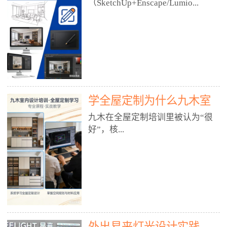
好？
（SketchUp+Enscape/Lumio...
厅、快餐店、奶茶店、火锅店等布
局、动线、后厨、消防、排烟、照
明、材料耐脏耐磨• 办公空间：开
n），九木之所以公认好，核心是
放式办公、会议室、接待区、茶水
只做室内、实战落地、全链路、本
间、强弱电规划• 酒店/民宿：大
地适配、总监带教、就业强，不是
堂、客房、走廊、布草间、消防疏
只教软件，而是教“能直接出图、
散• 商业店铺：服装店、美容院、
谈单、落地”的设计师能力。✅
网咖、展厅、培训机构• 公共空
学全屋定制为什么九木室
一、专一：20年只做室内，草图渲
间：展厅、会所、小型商业综合体
染是核心强项• 湖南少有的只做室
内设计培训机构好？
九木在全屋定制培训里被认为“很
2. 工装必备规范（非常关键）• 消
内设计培训的机构，不搞杂课，
好”，核...
防规范：疏散宽度、喷淋、烟感、
SketchUp+Enscape/Lumion是核心
防火分区、材料阻燃等级• 人体工
课程。• 课程完全贴合长沙本地市
程学：通道宽度、桌椅高度、动线
场：户型、材料、工艺、客户审
心是专注、实战、全链路、本地深
效率• 建筑规范：承重墙、梁位、
美、谈单习惯，学完就能用。• 不
耕、就业强，不是只教软件，而是
层高、设备井、强弱电、给排水•
教泛泛建模，只教室内定制/家装/
教“能直接上岗的设计师能力”。
工装制图标准：平面图、立面图、
工装的草图渲染逻辑。✅ 二、师
一、18年只做室内/全屋定制，够
节点大样、剖面图、材料表3. 全套
资：总监级全职，懂渲染更懂落地
专一• 湖南少有的只做室内设计培
软件技能（工装必备）• CAD：工
• 老师都是10年+实战设计总监，全
外出易来灯光设计实践
训的机构，不搞杂课，全屋定制是