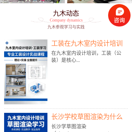
九木动态
Company dynamics
九木参观学习与实践
工装在九木室内设计培训
能学到东西吗?
在九木室内设计培训，工装（公
装）是核心...
模块之一，能学到非常系统、落
地、能直接用于工作的东西，不是
泛泛而谈，而是从规范、软件、材
料、施工到真实项目全链路覆盖。
下面给你讲得非常细、非常全面。
长沙学校草图渲染为什么
一、能学到什么（工装核心内容）
1. 工装类型全覆盖（真实商业空
九木室内设计培训机构
长沙学草图渲染
间）• 餐饮空间：中餐厅、西餐