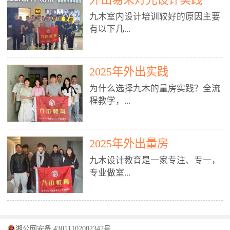
装施工图、深化图、节点大样、规
职授课，每月还在做真实项目。•
核心强项。• 课程完全贴合长沙本
范出图• 3DMAX+Vray：工装效果
九木室内设计培训较好的原因主要
不只教按钮操作，更讲建模逻辑、
地市场（户型、材料、工艺、客户
图、灯光、材质、商业空间表现•
有以下几...
材质真实感、灯光氛围、客户视
习惯），学完就能用。二、总监级
SU草图大师：快速建模、方案推敲
角、出图规范。• 创始人/艺术总监
全职师资，讲真东西• 老师都是10
• 酷家乐：快速出方案、全景图、
亲自带课，拿过行业金奖，懂设计
年+实战设计总监，全职授课，每
谈单展示• PS：效果图后期、方案
点： 1. 专注室内设计教育：是湖南
也懂市场。✅ 三、实战：3倍实操
2025年外出实践
月还在做真实项目。• 不只教软
排版、汇报PPT4. 材料与施工（工
唯一一家专业做室内设计教育的学
+真实项目，拒绝纸上谈兵• 实践课
件，更讲量房、谈单、预算、避
为什么选择九木的量房实践？全流
装最值钱的部分）• 工装常用材
校，专注设计教育20年，是专一、
时是理论3倍+，每周工地/材料市
坑、落地，都是一线经验。• 创始
程教学，...
料：地砖、石材、铝扣板、防火
专业、专注的高端室内设计培训品
场/家具馆实训。• 全程做真实项
人杨程老师亲自授课，拿过行业金
板、乳胶漆、木饰面、玻璃、不锈
牌，采用专业、实战的“理论加实
目：量房→CAD导入→SU建模
奖，懂设计也懂市场。三、实战为
钢• 施工工艺：吊顶、隔墙、地
践”教学模式，能从多方面培养室
→Enscape实时渲染→出图→谈单
王，拒绝纸上谈兵• 实践课时是理
从理论到落地 学习量房核心工
面、水电、防水、强弱电、消防改
内设计人才。2. 师资力量雄厚：由
2025年外出量房
→工地跟进。• 毕业至少15套SU模
论3倍+，每周工地/材料市场实
具：卷尺、激光测距仪、记录本
造• 成本控制：工装预算、报价、
10年以上经验的设计总监亲自授
型+10套高质量渲染图+3套完整方
训。• 学员全程参与真实项目：量
九木设计教育是一家专注、专一，
等，掌握“墙面平整度检测”“管道
损耗、工期管理• 工地实践：量
课，教师均为公司全职设计总监，
案，作品集直接求职。• 建模关联
房→CAD/酷家乐→拆单→预算→
专业做室...
定位”“空间动线规划”等实操技
房、现场交底、施工问题处理5. 方
在本行业从事设计工作8 - 10年以
CAD尺寸，渲染可预览材料/灯光/
谈单→工地跟进。• 毕业至少15套
巧。 结合CAD软件现场绘制原始
案设计能力（从0到完整方案）• 需
上。他们每月都有项目要做，能带
动线，提前发现落地问题。✅ 四、
施工图+3个完整案例，作品集直接
结构图，理解户型优缺点，为设计
求分析：客户定位、预算、风格、
领学生参与量房、谈单等实践活
课程：全链路，学完就是“会渲染
找工作。四、全链路课程，学完就
内设计培训的机构，拥有19年的丰
方案提供精准依据。工地实地教
功能• 平面布局：动线、分区、效
动，让学生学完可直接上岗，且对
的设计师”• 软件精通：SU建模（组
是设计师• 覆盖：软件（CAD/酷家
富经验。无论您是否有设计基础，
学，直面真实挑战 走进真实装修
率、合规• 风格设计：现代、极
学生认真负责。3. 教学模式多样：
件/场景/剖面/联动CAD）+
湘公网安备 43011102002347号