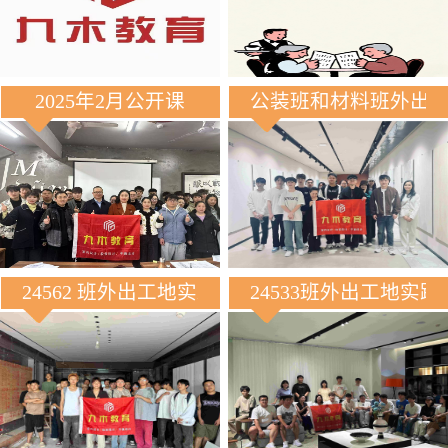
2025年2月公开课
公装班和材料班外出
24562 班外出工地实践
24533班外出工地实践