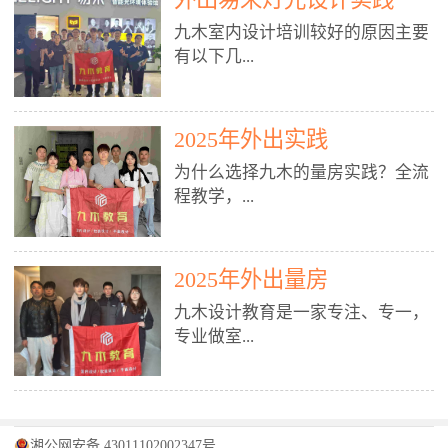
装施工图、深化图、节点大样、规
职授课，每月还在做真实项目。•
核心强项。• 课程完全贴合长沙本
范出图• 3DMAX+Vray：工装效果
九木室内设计培训较好的原因主要
不只教按钮操作，更讲建模逻辑、
地市场（户型、材料、工艺、客户
图、灯光、材质、商业空间表现•
有以下几...
材质真实感、灯光氛围、客户视
习惯），学完就能用。二、总监级
SU草图大师：快速建模、方案推敲
角、出图规范。• 创始人/艺术总监
全职师资，讲真东西• 老师都是10
• 酷家乐：快速出方案、全景图、
亲自带课，拿过行业金奖，懂设计
年+实战设计总监，全职授课，每
谈单展示• PS：效果图后期、方案
点： 1. 专注室内设计教育：是湖南
也懂市场。✅ 三、实战：3倍实操
2025年外出实践
月还在做真实项目。• 不只教软
排版、汇报PPT4. 材料与施工（工
唯一一家专业做室内设计教育的学
+真实项目，拒绝纸上谈兵• 实践课
件，更讲量房、谈单、预算、避
为什么选择九木的量房实践？全流
装最值钱的部分）• 工装常用材
校，专注设计教育20年，是专一、
时是理论3倍+，每周工地/材料市
坑、落地，都是一线经验。• 创始
程教学，...
料：地砖、石材、铝扣板、防火
专业、专注的高端室内设计培训品
场/家具馆实训。• 全程做真实项
人杨程老师亲自授课，拿过行业金
板、乳胶漆、木饰面、玻璃、不锈
牌，采用专业、实战的“理论加实
目：量房→CAD导入→SU建模
奖，懂设计也懂市场。三、实战为
钢• 施工工艺：吊顶、隔墙、地
践”教学模式，能从多方面培养室
→Enscape实时渲染→出图→谈单
王，拒绝纸上谈兵• 实践课时是理
从理论到落地 学习量房核心工
面、水电、防水、强弱电、消防改
内设计人才。2. 师资力量雄厚：由
2025年外出量房
→工地跟进。• 毕业至少15套SU模
论3倍+，每周工地/材料市场实
具：卷尺、激光测距仪、记录本
造• 成本控制：工装预算、报价、
10年以上经验的设计总监亲自授
型+10套高质量渲染图+3套完整方
训。• 学员全程参与真实项目：量
九木设计教育是一家专注、专一，
等，掌握“墙面平整度检测”“管道
损耗、工期管理• 工地实践：量
课，教师均为公司全职设计总监，
案，作品集直接求职。• 建模关联
房→CAD/酷家乐→拆单→预算→
专业做室...
定位”“空间动线规划”等实操技
房、现场交底、施工问题处理5. 方
在本行业从事设计工作8 - 10年以
CAD尺寸，渲染可预览材料/灯光/
谈单→工地跟进。• 毕业至少15套
巧。 结合CAD软件现场绘制原始
案设计能力（从0到完整方案）• 需
上。他们每月都有项目要做，能带
动线，提前发现落地问题。✅ 四、
施工图+3个完整案例，作品集直接
结构图，理解户型优缺点，为设计
求分析：客户定位、预算、风格、
领学生参与量房、谈单等实践活
课程：全链路，学完就是“会渲染
找工作。四、全链路课程，学完就
内设计培训的机构，拥有19年的丰
方案提供精准依据。工地实地教
功能• 平面布局：动线、分区、效
动，让学生学完可直接上岗，且对
的设计师”• 软件精通：SU建模（组
是设计师• 覆盖：软件（CAD/酷家
富经验。无论您是否有设计基础，
学，直面真实挑战 走进真实装修
率、合规• 风格设计：现代、极
学生认真负责。3. 教学模式多样：
件/场景/剖面/联动CAD）+
湘公网安备 43011102002347号