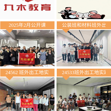
2025年2月公开课
公装班和材料班外出
24562 班外出工地实践
24533班外出工地实践