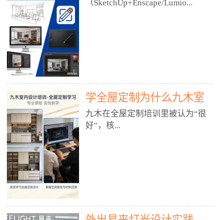
好？
（SketchUp+Enscape/Lumio...
厅、快餐店、奶茶店、火锅店等布
局、动线、后厨、消防、排烟、照
明、材料耐脏耐磨• 办公空间：开
n），九木之所以公认好，核心是
放式办公、会议室、接待区、茶水
只做室内、实战落地、全链路、本
间、强弱电规划• 酒店/民宿：大
地适配、总监带教、就业强，不是
堂、客房、走廊、布草间、消防疏
只教软件，而是教“能直接出图、
散• 商业店铺：服装店、美容院、
谈单、落地”的设计师能力。✅
网咖、展厅、培训机构• 公共空
学全屋定制为什么九木室
一、专一：20年只做室内，草图渲
间：展厅、会所、小型商业综合体
染是核心强项• 湖南少有的只做室
内设计培训机构好？
九木在全屋定制培训里被认为“很
2. 工装必备规范（非常关键）• 消
内设计培训的机构，不搞杂课，
好”，核...
防规范：疏散宽度、喷淋、烟感、
SketchUp+Enscape/Lumion是核心
防火分区、材料阻燃等级• 人体工
课程。• 课程完全贴合长沙本地市
程学：通道宽度、桌椅高度、动线
场：户型、材料、工艺、客户审
心是专注、实战、全链路、本地深
效率• 建筑规范：承重墙、梁位、
美、谈单习惯，学完就能用。• 不
耕、就业强，不是只教软件，而是
层高、设备井、强弱电、给排水•
教泛泛建模，只教室内定制/家装/
教“能直接上岗的设计师能力”。
工装制图标准：平面图、立面图、
工装的草图渲染逻辑。✅ 二、师
一、18年只做室内/全屋定制，够
节点大样、剖面图、材料表3. 全套
资：总监级全职，懂渲染更懂落地
专一• 湖南少有的只做室内设计培
软件技能（工装必备）• CAD：工
• 老师都是10年+实战设计总监，全
外出易来灯光设计实践
训的机构，不搞杂课，全屋定制是