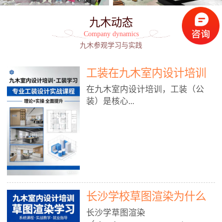
九木动态
Company dynamics
九木参观学习与实践
工装在九木室内设计培训
能学到东西吗?
在九木室内设计培训，工装（公
装）是核心...
模块之一，能学到非常系统、落
地、能直接用于工作的东西，不是
泛泛而谈，而是从规范、软件、材
料、施工到真实项目全链路覆盖。
下面给你讲得非常细、非常全面。
长沙学校草图渲染为什么
一、能学到什么（工装核心内容）
1. 工装类型全覆盖（真实商业空
九木室内设计培训机构
长沙学草图渲染
间）• 餐饮空间：中餐厅、西餐