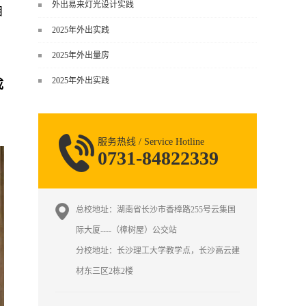
谈，而是从规范、软件、材料、施工
外出易来灯光设计实践
自
到真实项目全链路覆盖。下面给你讲
2025年外出实践
得非常细、非常全面。一、能学到什
么（工装核心内容）1. 工装类型全覆
2025年外出量房
盖（真实商业空间）• 餐饮空间：中餐
2025年外出实践
成
厅、西餐厅、快餐店、奶茶店、火锅
店等布局、动线、后厨、消防、排
烟、照明、材料耐脏耐磨• 办公空间：
开放式办公、会议室、接待区、茶
服务热线 / Service Hotline
水...
0731-84822339
总校地址：湖南省长沙市香樟路255号云集国
际大厦----（樟树屋）公交站
分校地址：长沙理工大学教学点，长沙高云建
材东三区2栋2楼