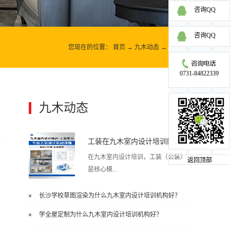
咨询QQ
咨询QQ
您现在的位置：
首页
→
九木动态
→
九木动态
0731-84822339
九木动态
更多>>
工装在九木室内设计培训能学到东西吗?
在九木室内设计培训，工装（公装）
返回顶部
是核心模...
长沙学校草图渲染为什么九木室内设计培训机构好？
块之一，能学到非常系统、落地、能
学全屋定制为什么九木室内设计培训机构好？
直接用于工作的东西，不是泛泛而