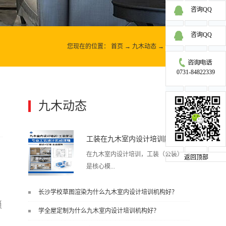
咨询QQ
咨询QQ
您现在的位置：
首页
→
九木动态
→
九木动态
0731-84822339
九木动态
更多>>
工装在九木室内设计培训能学到东西吗?
在九木室内设计培训，工装（公装）
返回顶部
是核心模...
长沙学校草图渲染为什么九木室内设计培训机构好？
块之一，能学到非常系统、落地、能
琐
学全屋定制为什么九木室内设计培训机构好？
直接用于工作的东西，不是泛泛而