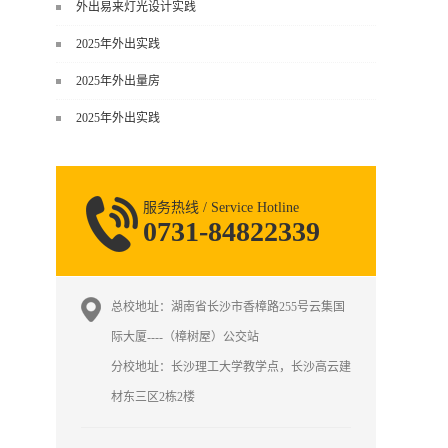
谈，而是从规范、软件、材料、施工
外出易来灯光设计实践
到真实项目全链路覆盖。下面给你讲
2025年外出实践
得非常细、非常全面。一、能学到什
么（工装核心内容）1. 工装类型全覆
2025年外出量房
盖（真实商业空间）• 餐饮空间：中餐
2025年外出实践
厅、西餐厅、快餐店、奶茶店、火锅
店等布局、动线、后厨、消防、排
烟、照明、材料耐脏耐磨• 办公空间：
开放式办公、会议室、接待区、茶
服务热线 / Service Hotline
水...
0731-84822339
总校地址：湖南省长沙市香樟路255号云集国
际大厦----（樟树屋）公交站
分校地址：长沙理工大学教学点，长沙高云建
材东三区2栋2楼