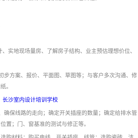
计、实地现场量房、了解房子结构、业主预估理想价位、
初步方案、报价、平面图、草图等；与客户多次沟通、修
图纸。
）
长沙室内设计培训学校
讯、确保线路的走向；确定开关插座的数量；确定给排水管
和位置；门、窗基准的测试与修正等。
。选购材料：购买电线、开关插座、线管；选购瓷砖、洁