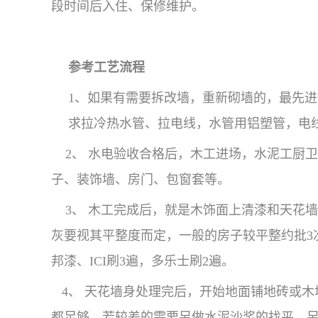
段时间后入住、保修维护。
参考工艺流程
1、如果有需要拆改墙，重新砌墙的，最先
求拉冷热水管、拉电线，水管用铝塑管，电线
2、 水电验收合格后，木工进场，水泥工厨
子、装饰墙、房门、包窗套等。
3、 木工完成后，就是木饰面上清漆和天花墙
灰要视其平整度而定，一般的房子较平整约批3
邦漆、ICI刷3遍，多乐士刷2遍。
4、 天花墙身处理完后，开始地面铺地砖或木
都足够，若较差的需要另做水泥沙浆的找平，