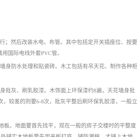
进行；然后改装水电、布管。其中包括定开关插座位、按
用国际电线外套PVC管。
卫墙身防水处理和贴瓷砖。木工包括有吊天花、制作各种
身批灰、刷乳胶漆。木饰面上环保漆约8遍，天花墙身批
次，较差的则要6-8次，批灰平整后刷环保乳胶漆，一般
地板。地面要首先找平，现在一般的房子交楼时的平整度
另外铺实木地板要先用夹板打底，铺防潮棉，才铺上木地