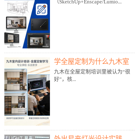
好？
（SketchUp+Enscape/Lumio...
厅、快餐店、奶茶店、火锅店等布
局、动线、后厨、消防、排烟、照
明、材料耐脏耐磨• 办公空间：开
n），九木之所以公认好，核心是
放式办公、会议室、接待区、茶水
只做室内、实战落地、全链路、本
间、强弱电规划• 酒店/民宿：大
地适配、总监带教、就业强，不是
堂、客房、走廊、布草间、消防疏
只教软件，而是教“能直接出图、
散• 商业店铺：服装店、美容院、
谈单、落地”的设计师能力。✅
网咖、展厅、培训机构• 公共空
学全屋定制为什么九木室
一、专一：20年只做室内，草图渲
间：展厅、会所、小型商业综合体
染是核心强项• 湖南少有的只做室
内设计培训机构好？
九木在全屋定制培训里被认为“很
2. 工装必备规范（非常关键）• 消
内设计培训的机构，不搞杂课，
好”，核...
防规范：疏散宽度、喷淋、烟感、
SketchUp+Enscape/Lumion是核心
防火分区、材料阻燃等级• 人体工
课程。• 课程完全贴合长沙本地市
程学：通道宽度、桌椅高度、动线
场：户型、材料、工艺、客户审
心是专注、实战、全链路、本地深
效率• 建筑规范：承重墙、梁位、
美、谈单习惯，学完就能用。• 不
耕、就业强，不是只教软件，而是
层高、设备井、强弱电、给排水•
教泛泛建模，只教室内定制/家装/
教“能直接上岗的设计师能力”。
工装制图标准：平面图、立面图、
工装的草图渲染逻辑。✅ 二、师
一、18年只做室内/全屋定制，够
节点大样、剖面图、材料表3. 全套
资：总监级全职，懂渲染更懂落地
专一• 湖南少有的只做室内设计培
软件技能（工装必备）• CAD：工
• 老师都是10年+实战设计总监，全
外出易来灯光设计实践
训的机构，不搞杂课，全屋定制是