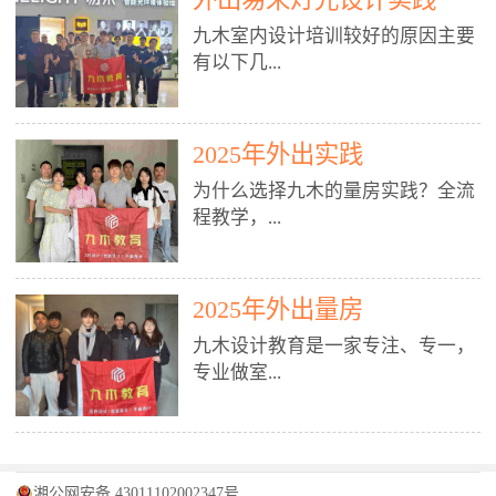
装施工图、深化图、节点大样、规
职授课，每月还在做真实项目。•
核心强项。• 课程完全贴合长沙本
范出图• 3DMAX+Vray：工装效果
九木室内设计培训较好的原因主要
不只教按钮操作，更讲建模逻辑、
地市场（户型、材料、工艺、客户
图、灯光、材质、商业空间表现•
有以下几...
材质真实感、灯光氛围、客户视
习惯），学完就能用。二、总监级
SU草图大师：快速建模、方案推敲
角、出图规范。• 创始人/艺术总监
全职师资，讲真东西• 老师都是10
• 酷家乐：快速出方案、全景图、
亲自带课，拿过行业金奖，懂设计
年+实战设计总监，全职授课，每
谈单展示• PS：效果图后期、方案
点： 1. 专注室内设计教育：是湖南
也懂市场。✅ 三、实战：3倍实操
2025年外出实践
月还在做真实项目。• 不只教软
排版、汇报PPT4. 材料与施工（工
唯一一家专业做室内设计教育的学
+真实项目，拒绝纸上谈兵• 实践课
件，更讲量房、谈单、预算、避
为什么选择九木的量房实践？全流
装最值钱的部分）• 工装常用材
校，专注设计教育20年，是专一、
时是理论3倍+，每周工地/材料市
坑、落地，都是一线经验。• 创始
程教学，...
料：地砖、石材、铝扣板、防火
专业、专注的高端室内设计培训品
场/家具馆实训。• 全程做真实项
人杨程老师亲自授课，拿过行业金
板、乳胶漆、木饰面、玻璃、不锈
牌，采用专业、实战的“理论加实
目：量房→CAD导入→SU建模
奖，懂设计也懂市场。三、实战为
钢• 施工工艺：吊顶、隔墙、地
践”教学模式，能从多方面培养室
→Enscape实时渲染→出图→谈单
王，拒绝纸上谈兵• 实践课时是理
从理论到落地 学习量房核心工
面、水电、防水、强弱电、消防改
内设计人才。2. 师资力量雄厚：由
2025年外出量房
→工地跟进。• 毕业至少15套SU模
论3倍+，每周工地/材料市场实
具：卷尺、激光测距仪、记录本
造• 成本控制：工装预算、报价、
10年以上经验的设计总监亲自授
型+10套高质量渲染图+3套完整方
训。• 学员全程参与真实项目：量
九木设计教育是一家专注、专一，
等，掌握“墙面平整度检测”“管道
损耗、工期管理• 工地实践：量
课，教师均为公司全职设计总监，
案，作品集直接求职。• 建模关联
房→CAD/酷家乐→拆单→预算→
专业做室...
定位”“空间动线规划”等实操技
房、现场交底、施工问题处理5. 方
在本行业从事设计工作8 - 10年以
CAD尺寸，渲染可预览材料/灯光/
谈单→工地跟进。• 毕业至少15套
巧。 结合CAD软件现场绘制原始
案设计能力（从0到完整方案）• 需
上。他们每月都有项目要做，能带
动线，提前发现落地问题。✅ 四、
施工图+3个完整案例，作品集直接
结构图，理解户型优缺点，为设计
求分析：客户定位、预算、风格、
领学生参与量房、谈单等实践活
课程：全链路，学完就是“会渲染
找工作。四、全链路课程，学完就
内设计培训的机构，拥有19年的丰
方案提供精准依据。工地实地教
功能• 平面布局：动线、分区、效
动，让学生学完可直接上岗，且对
的设计师”• 软件精通：SU建模（组
是设计师• 覆盖：软件（CAD/酷家
富经验。无论您是否有设计基础，
学，直面真实挑战 走进真实装修
率、合规• 风格设计：现代、极
学生认真负责。3. 教学模式多样：
件/场景/剖面/联动CAD）+
湘公网安备 43011102002347号