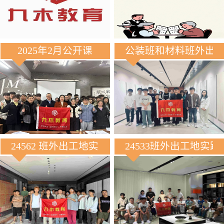
2025年2月公开课
公装班和材料班外出
24562 班外出工地实践
24533班外出工地实践