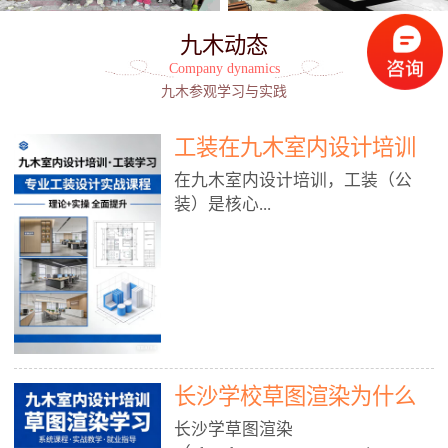
九木动态
Company dynamics
九木参观学习与实践
工装在九木室内设计培训
能学到东西吗?
在九木室内设计培训，工装（公
装）是核心...
模块之一，能学到非常系统、落
地、能直接用于工作的东西，不是
泛泛而谈，而是从规范、软件、材
料、施工到真实项目全链路覆盖。
下面给你讲得非常细、非常全面。
长沙学校草图渲染为什么
一、能学到什么（工装核心内容）
1. 工装类型全覆盖（真实商业空
九木室内设计培训机构
长沙学草图渲染
间）• 餐饮空间：中餐厅、西餐