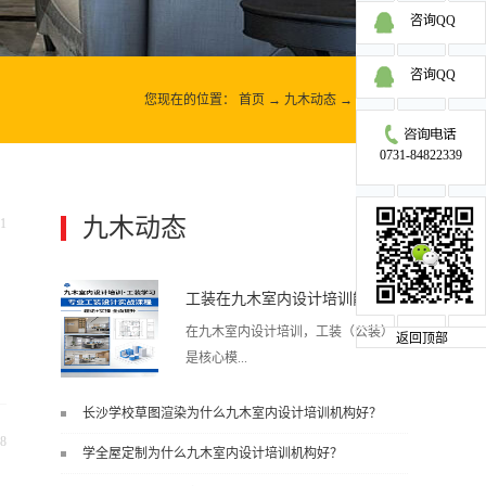
咨询QQ
咨询QQ
您现在的位置：
首页
→
九木动态
→
九木动态
0731-84822339
九木动态
1
更多>>
工装在九木室内设计培训能学到东西吗?
在九木室内设计培训，工装（公装）
返回顶部
是核心模...
长沙学校草图渲染为什么九木室内设计培训机构好？
块之一，能学到非常系统、落地、能
8
学全屋定制为什么九木室内设计培训机构好？
直接用于工作的东西，不是泛泛而