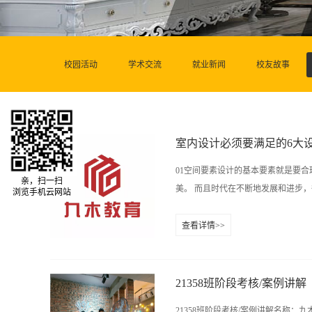
校园活动
学术交流
就业新闻
校友故事
室内设计必须要满足的6大
01空间要素设计的基本要素就是要
亲，扫一扫
美。 而且时代在不断地发展和进步，
浏览手机云网站
查看详情>>
，我们更应该为自己美好的生活，探
意。02色彩要素 科学研究表明，
影响。合理的运用色彩不仅对于人们
21358班阶段考核/案例讲解
彩除了一般采用常用的颜色外，还要
21358班阶段考核/案例讲解名称：九木设