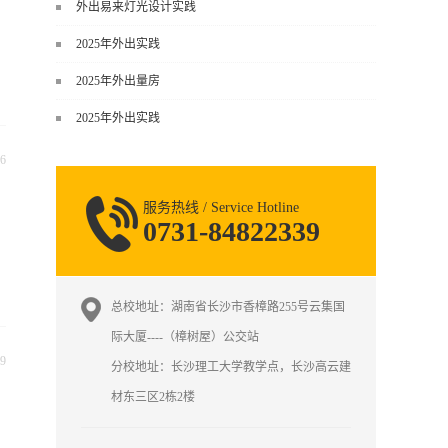
谈，而是从规范、软件、材料、施工
外出易来灯光设计实践
到真实项目全链路覆盖。下面给你讲
2025年外出实践
得非常细、非常全面。一、能学到什
么（工装核心内容）1. 工装类型全覆
2025年外出量房
盖（真实商业空间）• 餐饮空间：中餐
2025年外出实践
厅、西餐厅、快餐店、奶茶店、火锅
店等布局、动线、后厨、消防、排
6
烟、照明、材料耐脏耐磨• 办公空间：
开放式办公、会议室、接待区、茶
服务热线 / Service Hotline
水...
0731-84822339
总校地址：湖南省长沙市香樟路255号云集国
际大厦----（樟树屋）公交站
9
分校地址：长沙理工大学教学点，长沙高云建
材东三区2栋2楼