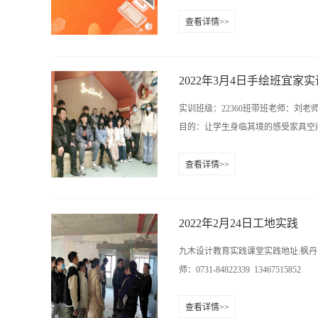
查看详情>>
、看地面:排污口位置(离墙尺寸)、地
平整度(是否有明显坡度)、是否有反
寸、下水管和排污管位置(离墙尺寸)
2022年3月4日手绘班宜家实
地、离最近墙面、电箱尺寸)、弱电箱
实训班级：22360班带班老师：刘
水表、水管总阀是否在屋内、电表是
目的：让学生身临其境的感受家具空间
接端子箱。 名称：九木设计培训中心彭老师
查看详情>>
，采集素材，为以后的空间手绘奠定基础
13467515852 魏老师：0731-8482
http://www.hn9mu.com学
2022年2月24日工地实践
九木设计教育实践课堂实践地址:枫
师：0731-84822339 13467515852 
查看详情>>