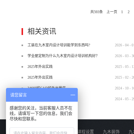
共
593
条
上一页
1
2
相关资讯
工装在九木室内设计培训能学到东西吗?
2026
-
04
-
0
学全屋定制为什么九木室内设计培训机构好？
2026
-
03
-
3
2025年外出实践
2025
-
05
-
1
2025年外出实践
2025
-
02
-
2
24669班CAD班外出量房
2024
-
10
-
1
请您留言
2024.5.29材料班外出实训
2024
-
05
-
2
感谢您的关注，当前客服人员不在
线，请填写一下您的信息，我们会
尽快和您联系。
关于我们
课程设置
九木装饰
九