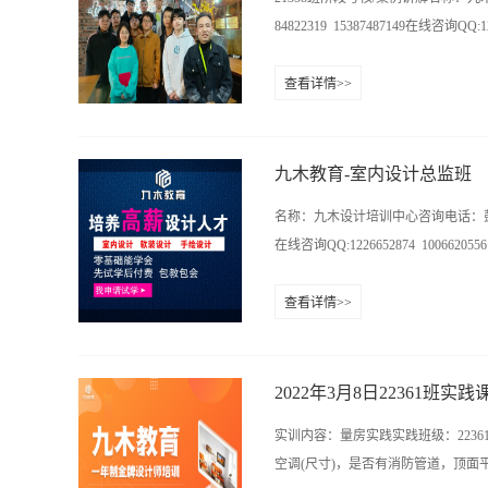
光影要素 人们热爱大自然的美景，
84822319 15387487149在线咨询QQ:122
让室内变得更加密切自然。光影的变
候，要注重饰物所产生的光影效果。
查看详情>>
需要加以装饰，室内装饰要以让空间
教育培训中心官网：http://www.
内艺术效果，并且还能表现出不同地
具有陈...
九木教育-室内设计总监班
名称：九木设计培训中心咨询电话：彭老师：073
在线咨询QQ:1226652874 100662
查看详情>>
ttp://www.hn9mu.com学校
2022年3月8日22361班实践
实训内容：量房实践实践班级：2236
空调(尺寸)，是否有消防管道，顶面平整