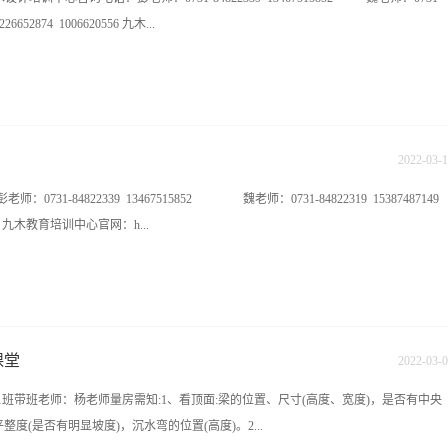
常常会将阳光直接射入室内，以消除室内的黑暗感及封闭感，顶光及柔和的散射光，能
6652874 1006620556 九木...
换，使室内变得更加多姿多彩，给人们多种不同的感受。所以在室内装饰设计的时
04装饰要素室内的整体空间中缺少不了建筑构件，比如墙柱、墙壁等，要结合功能的
变得更加完美。不同装饰材料的特征要充分的使用出来，这样可以获得不同风格的室
hn9mu.com学校地址：长沙雨花区香樟路云集国际大厦11楼（樟树屋站下车）
方的文化气息。05陈设要素 室内家私、地毯、窗帘等都是生活必需品，它们造型往往
2022
-
03
-
1
1-84822339 13467515852 魏老师：0731-84822319 15387487149
0556 九木教育培训中心官网：h...
地址：长沙雨花区香樟路云集国际大厦11楼（樟树屋站下车）
课堂
2022
-
03
-
0
1班带班老师：杨老师量房需知:1、看顶面:梁的位置、尺寸(高度、宽度)，是否有中央
度(是否有明显坡度)，沉水弯的位置(高度)。2...