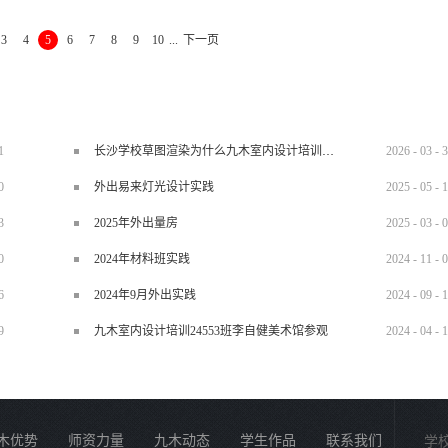
3
4
5
6
7
8
9
10
...
下一页
1
长沙学校草图渲染为什么九木室内设计培训机构好？
2026
-
03
-
3
0
外出易来灯光设计实践
2025
-
05
-
1
3
2025年外出量房
2025
-
03
-
0
0
2024年材料班实践
2024
-
11
-
0
6
2024年9月外出实践
2024
-
09
-
1
9
九木室内设计培训24553班李自健美术馆参观
2024
-
04
-
1
木优势
师资力量
九木动态
学生作品
联系我们
学