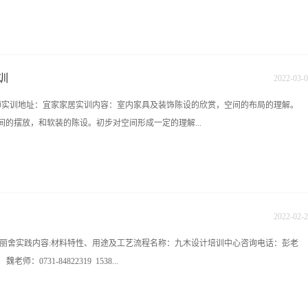
漏位置(离墙尺寸)、下水位置(洗菜盆、洗手台)、卫生间是否需回填(回填高度)、地面
梁(尺寸)3、看墙面:屋内是否有柱子、承重墙、空调孔位置(高度、离墙尺寸)门窗洞尺
，厨房烟道位置、厨卫是否有排气孔(没有则需开孔)4、看设施设备:强电箱位置(离
训
2022
-
03
-
0
位置(离地、离最近墙面、电箱尺寸)、燃气表位置(包括燃气管道)、是否有进水管带
老师实训地址：宜家家居实训内容：室内家具及装饰陈设的欣赏，空间的布局的理解。
否在屋内、对讲门铃位置(离地、离最近墙尺寸、门铃尺寸)、卫生间是否有等电位联
的摆放，和软装的陈设。初步对空间形成一定的理解...
：0731-84822339 13467515852 ...
和材料。名称：九木设计培训中心咨询电话：彭老师：0731-84822339
2319 15387487149在线咨询QQ:1226652874 1006620556 九木教育培训中心官网：
校地址：长沙雨花区香樟路云集国际大厦11楼（樟树屋站下车）
2022
-
02
-
2
丹丽舍实践内容:材料特性、用途及工艺流程名称：九木设计培训中心咨询电话：彭老
魏老师：0731-84822319 1538...