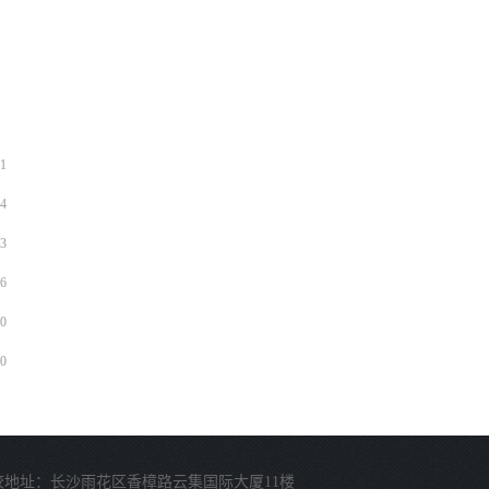
1
4
3
6
0
0
校地址：长沙雨花区香樟路云集国际大厦11楼