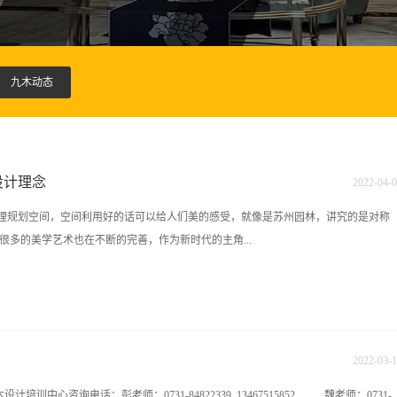
九木动态
设计理念
2022
-
04
-
0
合理规划空间，空间利用好的话可以给人们美的感受，就像是苏州园林，讲究的是对称
很多的美学艺术也在不断的完善，作为新时代的主角...
索新的空间利用形式，不要拘泥于原有的限制，为我们的室内设计寻求更好的空间创
室内装修色彩除了在视觉上，会对人们产生影响外，还会给我们的情绪、心理带来不良的
的身心健康有利，色彩处理合适既能符合功能的要求，还能取得亮丽的效果。室内色
2022
-
03
-
1
随着时代审美观的变化而有所不同。在装饰设计时一定要注意色彩的选用和搭配。03
计培训中心咨询电话：彭老师：0731-84822339 13467515852 魏老师：0731-