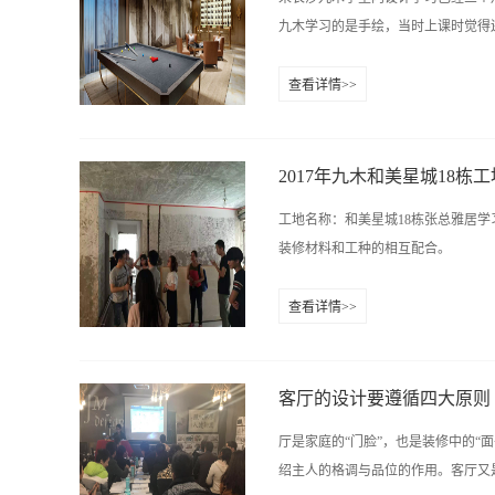
定电源导线和CATV，通讯、确保
九木学习的是手绘，当时上课时觉得还
等的标高和位置；门、窗基准的测试
关插座、线管；选购瓷砖、洁具、石材
查看详情>>
，线条等，时间一天天过去，我们的手
CAD培训学习好简单的，看视频都
持不下去了，后来上了杨老师的课，
2017年九木和美星城18栋
幸运的是我遇到了一群又逗逼有可爱
工地名称：和美星城18栋张总雅居
我，真好。现在学习CAD已经快两
装修材料和工种的相互配合。
我们杨老师也是个非常负责任的老师
止。 老师也是个很逗，平时我们都
查看详情>>
学的话调节气氛，让我们上课没那么
我们一起进步，认真对待接下来的课
客厅的设计要遵循四大原则
厅是家庭的“门脸”，也是装修中的“
绍主人的格调与品位的作用。客厅又是