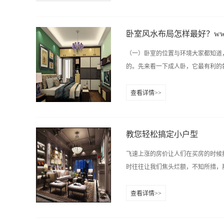
同的是：我们拥有很多现场，大量的
划痕，是硬、脆还是较软？能否留下
以在学习的过程中真正的了解客户，
在瓷砖背面，看水散...
直接能成为一名合格的设计师。(因
卧室风水布局怎样最好？ww.h
这是别的地方没有的)1. 室内设计
（一）卧室的位置与环境大家都知道
而被媒体誉为“金色灰领职业”之一
的。先来看一下成人卧，它最有利的就
大缺口，2017年，全国室内设计存在
一个高速上升的阶段，具有可持续发展
查看详情>>
或者长沙理工大学或者师大等大专或
成熟度与责任感哦~如果你想要平静
业或以上学历 （文理不限）有无美
南部。 （二）卧室颜色的选择住宅东
或者推荐其他相关装...
北--白、米色、粉色、红色；住宅西北
教您轻松搞定小户型
（三）卧室的床说完卧室装修的颜色
飞速上涨的房价让人们在买房的时候
水认为，圆主动，方主静。 （四）
时往往让我们焦头烂额，不知所措，那
颜色宜平静舒适的色调，给人以温馨
居住者的个性来选择家具。（五）卧
查看详情>>
要注意不要距床头太近；另外卧室面
什么方法以及小妙招，小技巧呢？下
慎选精巧的家具，家具越大，虽然收