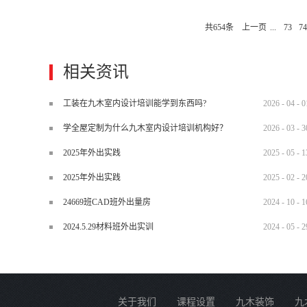
性就越小，家具越杂，能表现其独特
共
654
条
上一页
...
73
74
繁复图腾或过度张牙舞爪的装饰，但
焦点，多重环绕室内光源，早已转变
法。三、“超低度天花板”创造最高的
相关资讯
分，天花板若没有杂乱线路就无须再
定需要天花板，亦可做只做局部天花
工装在九木室内设计培训能学到东西吗?
2026
-
04
-
0
修”原则所谓的“轻装修”装潢理念
学全屋定制为什么九木室内设计培训机构好？
2026
-
03
-
3
天、地、壁的修饰则属于空间修饰的配
2025年外出实践
2025
-
05
-
1
2025年外出实践
2025
-
02
-
2
24669班CAD班外出量房
2024
-
10
-
1
2024.5.29材料班外出实训
2024
-
05
-
2
关于我们
课程设置
九木装饰
九