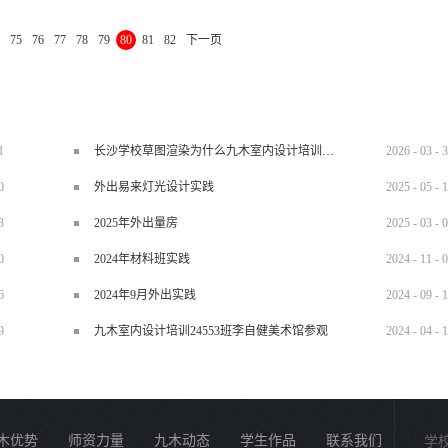
美也越不可能。二、小空间避免繁复图腾，焦点垂吊灯具创造视觉焦点小空间应避免
75
76
77
78
79
80
81
82
下一页
太过清淡“自然味”是有了，但又未免流于单调，灯具因为发光的本质，本身就是视觉
成现代一个中心主灯为主轴的概念。焦点垂吊灯实是一个迅速营造视觉焦点的省事方
空间感空间要做大，一定得要从天花板动脑筋。天花板随便一做也要降低高度30公
做木作天花板，这样可以大量缩减昂贵人工木作，也可以创造空间高度。若不得已一
板不仅可以整理线路于其间亦可造成高低视觉设计的趣味。四、小空间要使用“轻装
1
长沙学校草图渲染为什么九木室内设计培训机构好？
2026
-
03
-
3
主张：在有限的预算下，居家空间的实用机能应以家具配置才是装潢的首要重点，至于
0
外出易来灯光设计实践
2025
-
05
-
1
角。小空间减少了固定...
3
2025年外出量房
2025
-
03
-
0
0
2024年材料班实践
2024
-
11
-
0
6
2024年9月外出实践
2024
-
09
-
1
9
九木室内设计培训24553班李自健美术馆参观
2024
-
04
-
1
木优势
师资力量
九木动态
学生作品
联系我们
学