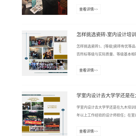
查看详情>>
因此，客厅有着举足轻重的地位，客
大原则。 首先、风格要明确 客厅
最高，它的风格基调往往是家居格调
怎样挑选瓷砖-室内设计培
据自己的喜好选择传统风格或现代风
怎样挑选瓷砖1、[等级]瓷砖有优
色彩的不同运用更适合表现客厅的不
否所标等级与实际质量、等级基本相符
的装修则是主人的审美、品位和生活
西。不同的客厅装修中，每一个细小
查看详情>>
手段的选择及家具的摆放来表现业主的
[外观]好的瓷砖无凹凸、鼓突、翘角等
否则为劣质瓷砖。买上优质瓷砖不但
应注意边长误差超过0.2厘米以上
学室内设计去大学学还是在
有杂质等现象。3、[釉面]如瓷砖
学室内设计去大学学还是在九木培训
深浅不一、厚薄不匀甚至凹凸不平、
年以上工作经验的设计师担任；在室内
起来很舒服，无明显漏色、错位、断
右手食指轻击瓷砖中下部，如声音清
查看详情>>
不易碎损为上品，可仔细观察运输中