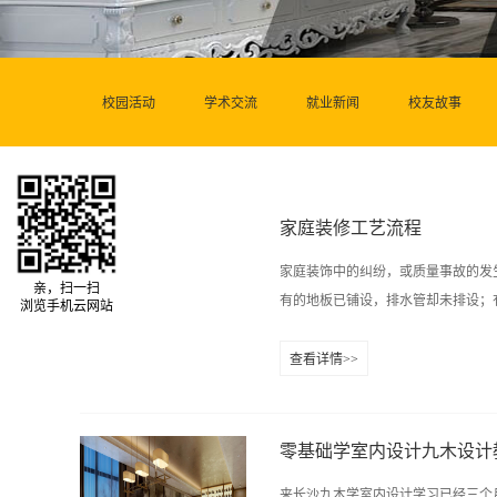
校园活动
学术交流
就业新闻
校友故事
家庭装修工艺流程
家庭装饰中的纠纷，或质量事故的发
亲，扫一扫
有的地板已铺设，排水管却未排设；有
浏览手机云网站
查看详情>>
，或门已油漆，琐具孔却未开等等。
工程验收 1、准备阶段：首先要与
需资料。 2、方案设计：先确定立
零基础学室内设计九木设计
案、报价、效果图、方案确定、完善
来长沙九木学室内设计学习已经三个