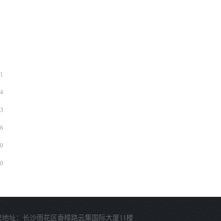
1
4
3
6
0
0
校地址：长沙雨花区香樟路云集国际大厦11楼