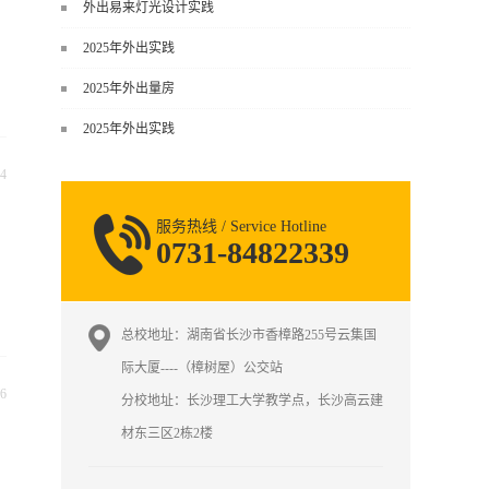
谈，而是从规范、软件、材料、施工
外出易来灯光设计实践
到真实项目全链路覆盖。下面给你讲
2025年外出实践
得非常细、非常全面。一、能学到什
么（工装核心内容）1. 工装类型全覆
2025年外出量房
盖（真实商业空间）• 餐饮空间：中餐
2025年外出实践
厅、西餐厅、快餐店、奶茶店、火锅
店等布局、动线、后厨、消防、排
4
烟、照明、材料耐脏耐磨• 办公空间：
开放式办公、会议室、接待区、茶
服务热线 / Service Hotline
水...
0731-84822339
总校地址：湖南省长沙市香樟路255号云集国
际大厦----（樟树屋）公交站
6
分校地址：长沙理工大学教学点，长沙高云建
材东三区2栋2楼