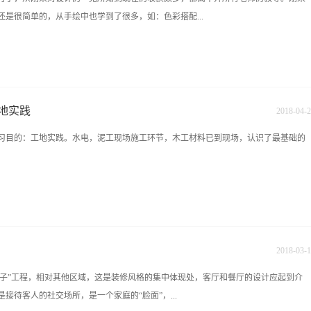
线路的走向；确定开关插座的数量；确定给排水管道的走向；确定橱柜、料理台、浴具
是很简单的，从手绘中也学到了很多，如：色彩搭配...
与修正等。 入场施工，进场进行拆除工程，然后现场清理。选购材料：购买电线、开
、橱柜，为厨房、卫生间施工打...
绘课程结束了。接下来学习的CAD,在还没有接触CAD的时候，经常有人跟我说
能学会，在来之前，我自己也找视频看过，可能我天生对电脑不敏感，没看几分钟就坚
当上第一节课的时候，我就真的懵了，到后来讲到空间概念的东西就更加不懂了，但
工地实践
2018
-
04
-
2
的同学，虽然平时我对他们很粗暴但每次我有什么不动的时候，他们都会很耐心的教
学习目的：工地实践。水电，泥工现场施工环节，木工材料已到现场，认识了最基础的
个月了，学到的东西很多，也慢慢能画出一整套的施工图了，虽然还是会出点小差错，
，每次讲完一个新的东西，都会反复问我们会不会，直到我们每个人都弄懂，理解为
私下叫他老杨，他也经常跟我们开玩笑，我们上课无聊时时不时讲一句能逗笑全班同
枯燥。 很高兴来到九木，遇见这些老师和同学们，在这里有一句很官方的话："让
程，哈哈哈！”
2018
-
03
-
1
面子”工程，相对其他区域，这是装修风格的集中体现处，客厅和餐厅的设计应起到介
接待客人的社交场所，是一个家庭的“脸面”，...