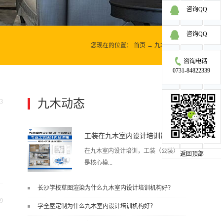
咨询QQ
咨询QQ
您现在的位置：
首页
→
九木动态
→
0731-84822339
九木动态
3
更多>>
工装在九木室内设计培训能学到东西吗?
在九木室内设计培训，工装（公装）
返回顶部
是核心模...
长沙学校草图渲染为什么九木室内设计培训机构好？
块之一，能学到非常系统、落地、能
9
学全屋定制为什么九木室内设计培训机构好？
直接用于工作的东西，不是泛泛而