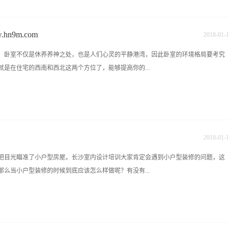
工地，可以进行大量的实践，每个方案都会详细地给学员进行分析，让每个学生都可
划痕还是散落的粉末？如为前者，该瓷砖即为上品，后者即下品。7、[吸水]可将水滴
针对不同的户型，不同的房子，不同的风格，学会如何做好一个方案，方便在社会后
为我们承接室内设计、装修工程的业务，接业务的目的就是让学生有一个实践的机会，
n9m.com
2018
-
01
-
1
前景如何？近年来，室内设计行业发展迅速，室内设计师已经成为一个备受关注的职业，
，卧室不仅是休养养神之处，也是人们心灵的平静港湾，因此卧室的环境格局要考究
。由于我国室内设计专业人才的培养起步较晚，面对高速发展的行业，人才供应出现较
是在住宅的西南和西北这两个方位了，能够提高你的...
40万人才的缺口。装饰设计行业已成为最具潜力的朝阳产业之一，未来20-50年都处于
的潜力，我校毕业生的就业率100%。2.有哪些毕业证书？可直接报考获取中南大专
本科文凭，电子注册，国家承认。3.招生对象？应届高中（含中专、职高、技校）毕
点，那可以位于住宅北面；假设你是刚步入社会的年轻人建议将卧室布在住宅东或东
术基础兼可.入学既签定包教包会与就业协议，学生毕业后优秀的可直接留公司上班，
及东南--绿、蓝色；住宅南--淡紫色、黄、黑色；住宅西--白、米色、灰色；住宅
--灰、白、粉红、黄棕、黑色；住宅东北--淡黄、铁锈色；住宅西南--黄、橙色。
2018
-
01
-
1
，再来看看卧室装修的床该怎么布置？不要选择圆形的床。为什么这么说呢？传统风
把目光瞄准了小户型房屋。长沙室内设计培训大家肯定会遇到小户型装修的问题，这
卧室的陈设卧室装修对于卧室的陈设是怎么描述的，赶紧随小编来瞧一瞧。卧室装修
么当小户型装修的时候到底应该怎么样做呢？有没有...
的氛围。卧室可以悬挂少量高雅祥和的图画；除此家具要根据卧室大小、色调要根据
室装修风水布局的宜与忌卧室照明灯光应柔和，还可以放一些小量的植物盆栽，但是
积不要太大。
面就和小编来详细的了解一下。一、最少最精的家具制造最精采的小空间小空间更应
纳越多，但相对的人剩余活动范围就越少，而且家具越重，体越大，灵活摆置的可能