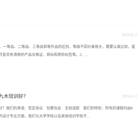
厅装修是家庭装修的重中之重。客厅装修既要实用，也要美观。 客厅的设计要遵循四
是家庭住宅的核心区域，现代住宅中，客厅的面积最大，空间也是开放性的，地位也
的主脉，把握着整个居室的风格。因此确定好客厅的装修风格十分重要，业主可以根
训
2018
-
01
-
2
格、中式风格或西式风格。客厅的风格可以通过多种方法来实现，其中吊顶及灯光、
等品、一等品、二等品、三等品和等外品的区别，等级不因价差很大，需要认真比较，是
同风格。 其次、个性要鲜明 如果说厨卫的装修是主人生活质量的反映，那么客厅
是否有清晰的产品合格证、商标和质检标签等。2、...
情趣的反映，讲究的是个性。与其他居室的装修不同，客厅一定要有自己独到的东
的差别往往都能折射出主人不同的人生观及修养、品位。 可以通过装修材料、装修
个性，但更多的是通过配饰等“软装饰”来表现，如工...
缺陷，而应边直面平，边长的误差不超过0.2-0.3厘米，厚薄的误差不超过0.1厘米，
容易施工，铺出的效果平整美观、而且还能节约工时、辅料，更重要的是经久耐用。
的瓷砖混进一等品瓷砖的包装中，还应检查是否是缺釉、裂纹、剥皮、损伤、残缺或粘附
九木培训好？
2018
-
01
-
2
和釉面均匀、平整、光洁、亮丽、色泽一致者为上品：如瓷砖表面有颗粒、不光洁，颜色
好？我们的承诺：签定协议 包教包会 无效退款 我们的特色：所有的课程均由8
呈云絮状者则为下品。4、[图案]好的瓷砖花纹、图案、色泽清晰，工艺细腻精致，看
设计专业方面，我们与大学学校以及其他培训学校不...
线或深浅不一的现象。5、[声音]以左手拇指、食指和中指夹瓷砖一角，轻松垂下，用
亮、悦耳为上品，如声音沉闷、滞浊则为下品。6、[硬度]瓷砖以硬度良好、韧性强、
已碎的残片断裂处是细密还是松散，色泽是否一致，是否含有颗粒？以残片棱角互相