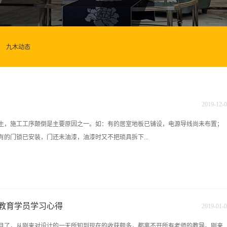
九木动态
2019
-
12
-
0
生，施工工序颠倒是主要原因之一。如：有的居室地板已铺设，电源导线尚未布置；
的门锁已安装，门还未油漆，油漆时又不把琐具拆下...
所以必须要有一套标准的家庭装潢工艺流程。 准备阶段→方案设计→设计实施→
设计师沟通、委托设计、实地现场量房、了解房子结构、业主预估理想价位、收集所
意构思、 设计方向、初步方案、报价、平面图、草图等；与客户多次沟通、修改方
教育学员学习心得
2019
-
01
-
0
施工图纸。 3、设计实施：（到物业办理各种装修手续；） 现场交底，放样，确
月了，从刚来对设计的一无所知到现在的收获颇多，都离不开所有老师的教导。刚来