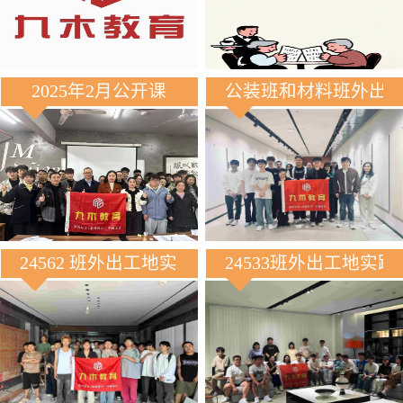
2025年2月公开课
公装班和材料班外出
24562 班外出工地实践
24533班外出工地实践