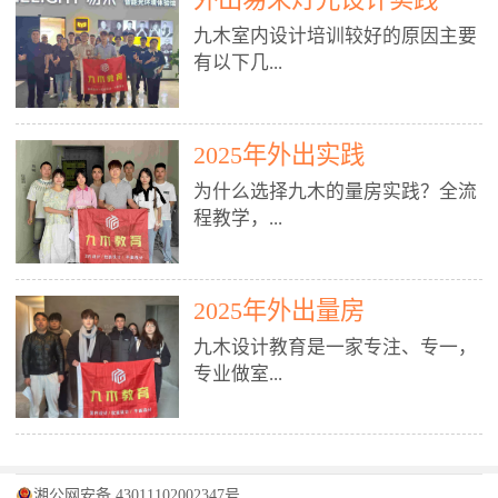
装施工图、深化图、节点大样、规
职授课，每月还在做真实项目。•
核心强项。• 课程完全贴合长沙本
范出图• 3DMAX+Vray：工装效果
九木室内设计培训较好的原因主要
不只教按钮操作，更讲建模逻辑、
地市场（户型、材料、工艺、客户
图、灯光、材质、商业空间表现•
有以下几...
材质真实感、灯光氛围、客户视
习惯），学完就能用。二、总监级
SU草图大师：快速建模、方案推敲
角、出图规范。• 创始人/艺术总监
全职师资，讲真东西• 老师都是10
• 酷家乐：快速出方案、全景图、
亲自带课，拿过行业金奖，懂设计
年+实战设计总监，全职授课，每
谈单展示• PS：效果图后期、方案
点： 1. 专注室内设计教育：是湖南
也懂市场。✅ 三、实战：3倍实操
2025年外出实践
月还在做真实项目。• 不只教软
排版、汇报PPT4. 材料与施工（工
唯一一家专业做室内设计教育的学
+真实项目，拒绝纸上谈兵• 实践课
件，更讲量房、谈单、预算、避
为什么选择九木的量房实践？全流
装最值钱的部分）• 工装常用材
校，专注设计教育20年，是专一、
时是理论3倍+，每周工地/材料市
坑、落地，都是一线经验。• 创始
程教学，...
料：地砖、石材、铝扣板、防火
专业、专注的高端室内设计培训品
场/家具馆实训。• 全程做真实项
人杨程老师亲自授课，拿过行业金
板、乳胶漆、木饰面、玻璃、不锈
牌，采用专业、实战的“理论加实
目：量房→CAD导入→SU建模
奖，懂设计也懂市场。三、实战为
钢• 施工工艺：吊顶、隔墙、地
践”教学模式，能从多方面培养室
→Enscape实时渲染→出图→谈单
王，拒绝纸上谈兵• 实践课时是理
从理论到落地 学习量房核心工
面、水电、防水、强弱电、消防改
内设计人才。2. 师资力量雄厚：由
2025年外出量房
→工地跟进。• 毕业至少15套SU模
论3倍+，每周工地/材料市场实
具：卷尺、激光测距仪、记录本
造• 成本控制：工装预算、报价、
10年以上经验的设计总监亲自授
型+10套高质量渲染图+3套完整方
训。• 学员全程参与真实项目：量
九木设计教育是一家专注、专一，
等，掌握“墙面平整度检测”“管道
损耗、工期管理• 工地实践：量
课，教师均为公司全职设计总监，
案，作品集直接求职。• 建模关联
房→CAD/酷家乐→拆单→预算→
专业做室...
定位”“空间动线规划”等实操技
房、现场交底、施工问题处理5. 方
在本行业从事设计工作8 - 10年以
CAD尺寸，渲染可预览材料/灯光/
谈单→工地跟进。• 毕业至少15套
巧。 结合CAD软件现场绘制原始
案设计能力（从0到完整方案）• 需
上。他们每月都有项目要做，能带
动线，提前发现落地问题。✅ 四、
施工图+3个完整案例，作品集直接
结构图，理解户型优缺点，为设计
求分析：客户定位、预算、风格、
领学生参与量房、谈单等实践活
课程：全链路，学完就是“会渲染
找工作。四、全链路课程，学完就
内设计培训的机构，拥有19年的丰
方案提供精准依据。工地实地教
功能• 平面布局：动线、分区、效
动，让学生学完可直接上岗，且对
的设计师”• 软件精通：SU建模（组
是设计师• 覆盖：软件（CAD/酷家
富经验。无论您是否有设计基础，
学，直面真实挑战 走进真实装修
率、合规• 风格设计：现代、极
学生认真负责。3. 教学模式多样：
件/场景/剖面/联动CAD）+
湘公网安备 43011102002347号