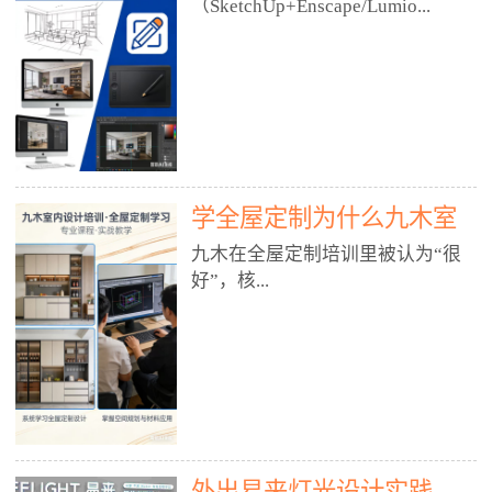
好？
（SketchUp+Enscape/Lumio...
厅、快餐店、奶茶店、火锅店等布
局、动线、后厨、消防、排烟、照
明、材料耐脏耐磨• 办公空间：开
n），九木之所以公认好，核心是
放式办公、会议室、接待区、茶水
只做室内、实战落地、全链路、本
间、强弱电规划• 酒店/民宿：大
地适配、总监带教、就业强，不是
堂、客房、走廊、布草间、消防疏
只教软件，而是教“能直接出图、
散• 商业店铺：服装店、美容院、
谈单、落地”的设计师能力。✅
网咖、展厅、培训机构• 公共空
学全屋定制为什么九木室
一、专一：20年只做室内，草图渲
间：展厅、会所、小型商业综合体
染是核心强项• 湖南少有的只做室
内设计培训机构好？
九木在全屋定制培训里被认为“很
2. 工装必备规范（非常关键）• 消
内设计培训的机构，不搞杂课，
好”，核...
防规范：疏散宽度、喷淋、烟感、
SketchUp+Enscape/Lumion是核心
防火分区、材料阻燃等级• 人体工
课程。• 课程完全贴合长沙本地市
程学：通道宽度、桌椅高度、动线
场：户型、材料、工艺、客户审
心是专注、实战、全链路、本地深
效率• 建筑规范：承重墙、梁位、
美、谈单习惯，学完就能用。• 不
耕、就业强，不是只教软件，而是
层高、设备井、强弱电、给排水•
教泛泛建模，只教室内定制/家装/
教“能直接上岗的设计师能力”。
工装制图标准：平面图、立面图、
工装的草图渲染逻辑。✅ 二、师
一、18年只做室内/全屋定制，够
节点大样、剖面图、材料表3. 全套
资：总监级全职，懂渲染更懂落地
专一• 湖南少有的只做室内设计培
软件技能（工装必备）• CAD：工
• 老师都是10年+实战设计总监，全
外出易来灯光设计实践
训的机构，不搞杂课，全屋定制是