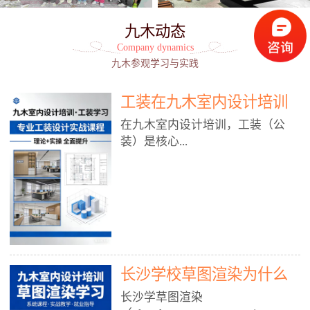
九木动态
Company dynamics
九木参观学习与实践
工装在九木室内设计培训
能学到东西吗?
在九木室内设计培训，工装（公
装）是核心...
模块之一，能学到非常系统、落
地、能直接用于工作的东西，不是
泛泛而谈，而是从规范、软件、材
料、施工到真实项目全链路覆盖。
下面给你讲得非常细、非常全面。
长沙学校草图渲染为什么
一、能学到什么（工装核心内容）
1. 工装类型全覆盖（真实商业空
九木室内设计培训机构
长沙学草图渲染
间）• 餐饮空间：中餐厅、西餐