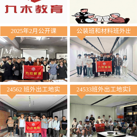
2025年2月公开课
公装班和材料班外出
24562 班外出工地实践
24533班外出工地实践