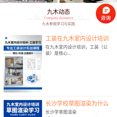
九木动态
Company dynamics
九木参观学习与实践
工装在九木室内设计培训
能学到东西吗?
在九木室内设计培训，工装（公
装）是核心...
模块之一，能学到非常系统、落
地、能直接用于工作的东西，不是
泛泛而谈，而是从规范、软件、材
料、施工到真实项目全链路覆盖。
下面给你讲得非常细、非常全面。
长沙学校草图渲染为什么
一、能学到什么（工装核心内容）
1. 工装类型全覆盖（真实商业空
九木室内设计培训机构
长沙学草图渲染
间）• 餐饮空间：中餐厅、西餐