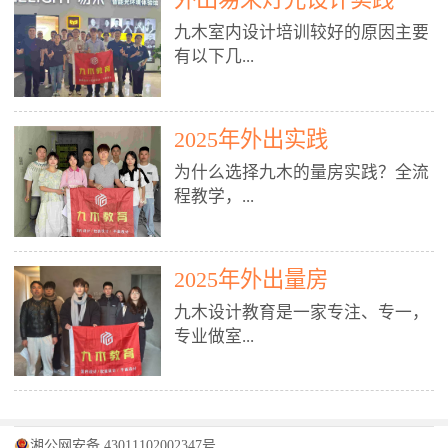
装施工图、深化图、节点大样、规
职授课，每月还在做真实项目。•
核心强项。• 课程完全贴合长沙本
范出图• 3DMAX+Vray：工装效果
九木室内设计培训较好的原因主要
不只教按钮操作，更讲建模逻辑、
地市场（户型、材料、工艺、客户
图、灯光、材质、商业空间表现•
有以下几...
材质真实感、灯光氛围、客户视
习惯），学完就能用。二、总监级
SU草图大师：快速建模、方案推敲
角、出图规范。• 创始人/艺术总监
全职师资，讲真东西• 老师都是10
• 酷家乐：快速出方案、全景图、
亲自带课，拿过行业金奖，懂设计
年+实战设计总监，全职授课，每
谈单展示• PS：效果图后期、方案
点： 1. 专注室内设计教育：是湖南
也懂市场。✅ 三、实战：3倍实操
2025年外出实践
月还在做真实项目。• 不只教软
排版、汇报PPT4. 材料与施工（工
唯一一家专业做室内设计教育的学
+真实项目，拒绝纸上谈兵• 实践课
件，更讲量房、谈单、预算、避
为什么选择九木的量房实践？全流
装最值钱的部分）• 工装常用材
校，专注设计教育20年，是专一、
时是理论3倍+，每周工地/材料市
坑、落地，都是一线经验。• 创始
程教学，...
料：地砖、石材、铝扣板、防火
专业、专注的高端室内设计培训品
场/家具馆实训。• 全程做真实项
人杨程老师亲自授课，拿过行业金
板、乳胶漆、木饰面、玻璃、不锈
牌，采用专业、实战的“理论加实
目：量房→CAD导入→SU建模
奖，懂设计也懂市场。三、实战为
钢• 施工工艺：吊顶、隔墙、地
践”教学模式，能从多方面培养室
→Enscape实时渲染→出图→谈单
王，拒绝纸上谈兵• 实践课时是理
从理论到落地 学习量房核心工
面、水电、防水、强弱电、消防改
内设计人才。2. 师资力量雄厚：由
2025年外出量房
→工地跟进。• 毕业至少15套SU模
论3倍+，每周工地/材料市场实
具：卷尺、激光测距仪、记录本
造• 成本控制：工装预算、报价、
10年以上经验的设计总监亲自授
型+10套高质量渲染图+3套完整方
训。• 学员全程参与真实项目：量
九木设计教育是一家专注、专一，
等，掌握“墙面平整度检测”“管道
损耗、工期管理• 工地实践：量
课，教师均为公司全职设计总监，
案，作品集直接求职。• 建模关联
房→CAD/酷家乐→拆单→预算→
专业做室...
定位”“空间动线规划”等实操技
房、现场交底、施工问题处理5. 方
在本行业从事设计工作8 - 10年以
CAD尺寸，渲染可预览材料/灯光/
谈单→工地跟进。• 毕业至少15套
巧。 结合CAD软件现场绘制原始
案设计能力（从0到完整方案）• 需
上。他们每月都有项目要做，能带
动线，提前发现落地问题。✅ 四、
施工图+3个完整案例，作品集直接
结构图，理解户型优缺点，为设计
求分析：客户定位、预算、风格、
领学生参与量房、谈单等实践活
课程：全链路，学完就是“会渲染
找工作。四、全链路课程，学完就
内设计培训的机构，拥有19年的丰
方案提供精准依据。工地实地教
功能• 平面布局：动线、分区、效
动，让学生学完可直接上岗，且对
的设计师”• 软件精通：SU建模（组
是设计师• 覆盖：软件（CAD/酷家
富经验。无论您是否有设计基础，
学，直面真实挑战 走进真实装修
率、合规• 风格设计：现代、极
学生认真负责。3. 教学模式多样：
件/场景/剖面/联动CAD）+
湘公网安备 43011102002347号