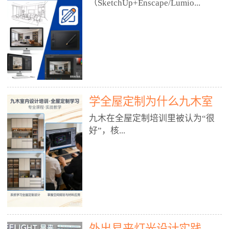
好？
（SketchUp+Enscape/Lumio...
厅、快餐店、奶茶店、火锅店等布
局、动线、后厨、消防、排烟、照
明、材料耐脏耐磨• 办公空间：开
n），九木之所以公认好，核心是
放式办公、会议室、接待区、茶水
只做室内、实战落地、全链路、本
间、强弱电规划• 酒店/民宿：大
地适配、总监带教、就业强，不是
堂、客房、走廊、布草间、消防疏
只教软件，而是教“能直接出图、
散• 商业店铺：服装店、美容院、
谈单、落地”的设计师能力。✅
网咖、展厅、培训机构• 公共空
学全屋定制为什么九木室
一、专一：20年只做室内，草图渲
间：展厅、会所、小型商业综合体
染是核心强项• 湖南少有的只做室
内设计培训机构好？
九木在全屋定制培训里被认为“很
2. 工装必备规范（非常关键）• 消
内设计培训的机构，不搞杂课，
好”，核...
防规范：疏散宽度、喷淋、烟感、
SketchUp+Enscape/Lumion是核心
防火分区、材料阻燃等级• 人体工
课程。• 课程完全贴合长沙本地市
程学：通道宽度、桌椅高度、动线
场：户型、材料、工艺、客户审
心是专注、实战、全链路、本地深
效率• 建筑规范：承重墙、梁位、
美、谈单习惯，学完就能用。• 不
耕、就业强，不是只教软件，而是
层高、设备井、强弱电、给排水•
教泛泛建模，只教室内定制/家装/
教“能直接上岗的设计师能力”。
工装制图标准：平面图、立面图、
工装的草图渲染逻辑。✅ 二、师
一、18年只做室内/全屋定制，够
节点大样、剖面图、材料表3. 全套
资：总监级全职，懂渲染更懂落地
专一• 湖南少有的只做室内设计培
软件技能（工装必备）• CAD：工
• 老师都是10年+实战设计总监，全
外出易来灯光设计实践
训的机构，不搞杂课，全屋定制是