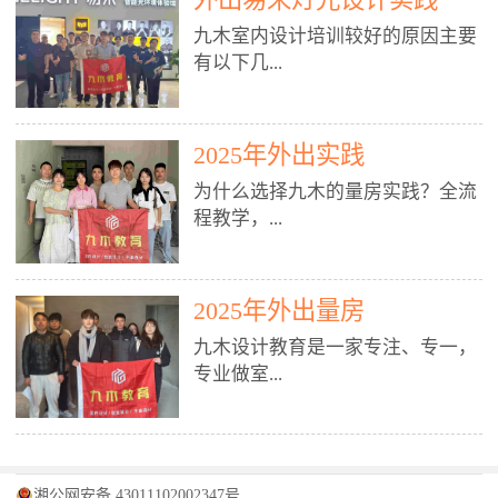
装施工图、深化图、节点大样、规
职授课，每月还在做真实项目。•
核心强项。• 课程完全贴合长沙本
范出图• 3DMAX+Vray：工装效果
九木室内设计培训较好的原因主要
不只教按钮操作，更讲建模逻辑、
地市场（户型、材料、工艺、客户
图、灯光、材质、商业空间表现•
有以下几...
材质真实感、灯光氛围、客户视
习惯），学完就能用。二、总监级
SU草图大师：快速建模、方案推敲
角、出图规范。• 创始人/艺术总监
全职师资，讲真东西• 老师都是10
• 酷家乐：快速出方案、全景图、
亲自带课，拿过行业金奖，懂设计
年+实战设计总监，全职授课，每
谈单展示• PS：效果图后期、方案
点： 1. 专注室内设计教育：是湖南
也懂市场。✅ 三、实战：3倍实操
2025年外出实践
月还在做真实项目。• 不只教软
排版、汇报PPT4. 材料与施工（工
唯一一家专业做室内设计教育的学
+真实项目，拒绝纸上谈兵• 实践课
件，更讲量房、谈单、预算、避
为什么选择九木的量房实践？全流
装最值钱的部分）• 工装常用材
校，专注设计教育20年，是专一、
时是理论3倍+，每周工地/材料市
坑、落地，都是一线经验。• 创始
程教学，...
料：地砖、石材、铝扣板、防火
专业、专注的高端室内设计培训品
场/家具馆实训。• 全程做真实项
人杨程老师亲自授课，拿过行业金
板、乳胶漆、木饰面、玻璃、不锈
牌，采用专业、实战的“理论加实
目：量房→CAD导入→SU建模
奖，懂设计也懂市场。三、实战为
钢• 施工工艺：吊顶、隔墙、地
践”教学模式，能从多方面培养室
→Enscape实时渲染→出图→谈单
王，拒绝纸上谈兵• 实践课时是理
从理论到落地 学习量房核心工
面、水电、防水、强弱电、消防改
内设计人才。2. 师资力量雄厚：由
2025年外出量房
→工地跟进。• 毕业至少15套SU模
论3倍+，每周工地/材料市场实
具：卷尺、激光测距仪、记录本
造• 成本控制：工装预算、报价、
10年以上经验的设计总监亲自授
型+10套高质量渲染图+3套完整方
训。• 学员全程参与真实项目：量
九木设计教育是一家专注、专一，
等，掌握“墙面平整度检测”“管道
损耗、工期管理• 工地实践：量
课，教师均为公司全职设计总监，
案，作品集直接求职。• 建模关联
房→CAD/酷家乐→拆单→预算→
专业做室...
定位”“空间动线规划”等实操技
房、现场交底、施工问题处理5. 方
在本行业从事设计工作8 - 10年以
CAD尺寸，渲染可预览材料/灯光/
谈单→工地跟进。• 毕业至少15套
巧。 结合CAD软件现场绘制原始
案设计能力（从0到完整方案）• 需
上。他们每月都有项目要做，能带
动线，提前发现落地问题。✅ 四、
施工图+3个完整案例，作品集直接
结构图，理解户型优缺点，为设计
求分析：客户定位、预算、风格、
领学生参与量房、谈单等实践活
课程：全链路，学完就是“会渲染
找工作。四、全链路课程，学完就
内设计培训的机构，拥有19年的丰
方案提供精准依据。工地实地教
功能• 平面布局：动线、分区、效
动，让学生学完可直接上岗，且对
的设计师”• 软件精通：SU建模（组
是设计师• 覆盖：软件（CAD/酷家
富经验。无论您是否有设计基础，
学，直面真实挑战 走进真实装修
率、合规• 风格设计：现代、极
学生认真负责。3. 教学模式多样：
件/场景/剖面/联动CAD）+
湘公网安备 43011102002347号