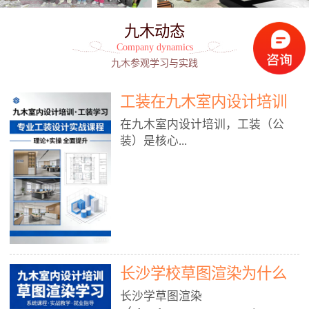
九木动态
Company dynamics
九木参观学习与实践
工装在九木室内设计培训
能学到东西吗?
在九木室内设计培训，工装（公
装）是核心...
模块之一，能学到非常系统、落
地、能直接用于工作的东西，不是
泛泛而谈，而是从规范、软件、材
料、施工到真实项目全链路覆盖。
下面给你讲得非常细、非常全面。
长沙学校草图渲染为什么
一、能学到什么（工装核心内容）
1. 工装类型全覆盖（真实商业空
九木室内设计培训机构
长沙学草图渲染
间）• 餐饮空间：中餐厅、西餐