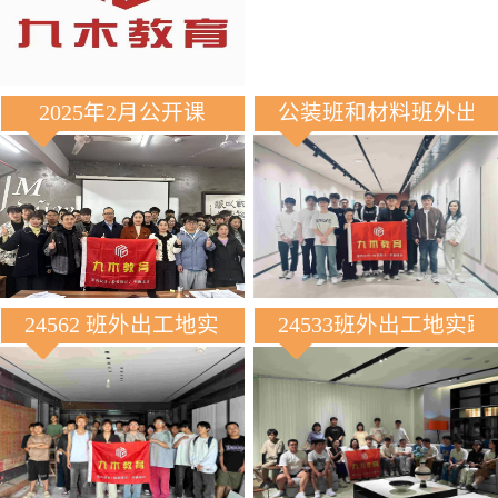
2025年2月公开课
公装班和材料班外出
24562 班外出工地实践
24533班外出工地实践