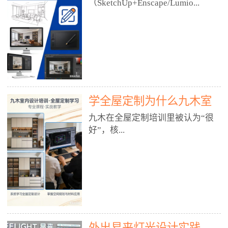
好？
（SketchUp+Enscape/Lumio...
厅、快餐店、奶茶店、火锅店等布
局、动线、后厨、消防、排烟、照
明、材料耐脏耐磨• 办公空间：开
n），九木之所以公认好，核心是
放式办公、会议室、接待区、茶水
只做室内、实战落地、全链路、本
间、强弱电规划• 酒店/民宿：大
地适配、总监带教、就业强，不是
堂、客房、走廊、布草间、消防疏
只教软件，而是教“能直接出图、
散• 商业店铺：服装店、美容院、
谈单、落地”的设计师能力。✅
网咖、展厅、培训机构• 公共空
学全屋定制为什么九木室
一、专一：20年只做室内，草图渲
间：展厅、会所、小型商业综合体
染是核心强项• 湖南少有的只做室
内设计培训机构好？
九木在全屋定制培训里被认为“很
2. 工装必备规范（非常关键）• 消
内设计培训的机构，不搞杂课，
好”，核...
防规范：疏散宽度、喷淋、烟感、
SketchUp+Enscape/Lumion是核心
防火分区、材料阻燃等级• 人体工
课程。• 课程完全贴合长沙本地市
程学：通道宽度、桌椅高度、动线
场：户型、材料、工艺、客户审
心是专注、实战、全链路、本地深
效率• 建筑规范：承重墙、梁位、
美、谈单习惯，学完就能用。• 不
耕、就业强，不是只教软件，而是
层高、设备井、强弱电、给排水•
教泛泛建模，只教室内定制/家装/
教“能直接上岗的设计师能力”。
工装制图标准：平面图、立面图、
工装的草图渲染逻辑。✅ 二、师
一、18年只做室内/全屋定制，够
节点大样、剖面图、材料表3. 全套
资：总监级全职，懂渲染更懂落地
专一• 湖南少有的只做室内设计培
软件技能（工装必备）• CAD：工
• 老师都是10年+实战设计总监，全
外出易来灯光设计实践
训的机构，不搞杂课，全屋定制是