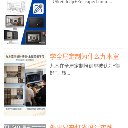
好？
（SketchUp+Enscape/Lumio...
厅、快餐店、奶茶店、火锅店等布
局、动线、后厨、消防、排烟、照
明、材料耐脏耐磨• 办公空间：开
n），九木之所以公认好，核心是
放式办公、会议室、接待区、茶水
只做室内、实战落地、全链路、本
间、强弱电规划• 酒店/民宿：大
地适配、总监带教、就业强，不是
堂、客房、走廊、布草间、消防疏
只教软件，而是教“能直接出图、
散• 商业店铺：服装店、美容院、
谈单、落地”的设计师能力。✅
网咖、展厅、培训机构• 公共空
学全屋定制为什么九木室
一、专一：20年只做室内，草图渲
间：展厅、会所、小型商业综合体
染是核心强项• 湖南少有的只做室
内设计培训机构好？
九木在全屋定制培训里被认为“很
2. 工装必备规范（非常关键）• 消
内设计培训的机构，不搞杂课，
好”，核...
防规范：疏散宽度、喷淋、烟感、
SketchUp+Enscape/Lumion是核心
防火分区、材料阻燃等级• 人体工
课程。• 课程完全贴合长沙本地市
程学：通道宽度、桌椅高度、动线
场：户型、材料、工艺、客户审
心是专注、实战、全链路、本地深
效率• 建筑规范：承重墙、梁位、
美、谈单习惯，学完就能用。• 不
耕、就业强，不是只教软件，而是
层高、设备井、强弱电、给排水•
教泛泛建模，只教室内定制/家装/
教“能直接上岗的设计师能力”。
工装制图标准：平面图、立面图、
工装的草图渲染逻辑。✅ 二、师
一、18年只做室内/全屋定制，够
节点大样、剖面图、材料表3. 全套
资：总监级全职，懂渲染更懂落地
专一• 湖南少有的只做室内设计培
软件技能（工装必备）• CAD：工
• 老师都是10年+实战设计总监，全
外出易来灯光设计实践
训的机构，不搞杂课，全屋定制是