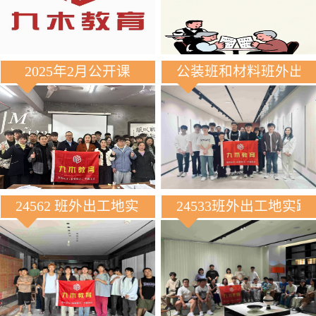
2025年2月公开课
公装班和材料班外出
24562 班外出工地实践
24533班外出工地实践