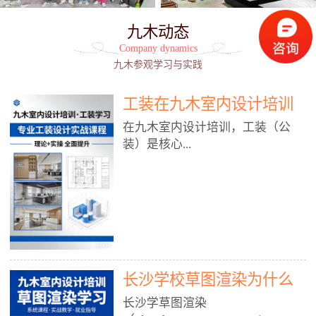
九木动态
Company dynamics
九木参观学习与实践
工装在九木室内设计培训
能学到东西吗?
在九木室内设计培训，工装（公
装）是核心...
模块之一，能学到非常系统、落
地、能直接用于工作的东西，不是
泛泛而谈，而是从规范、软件、材
料、施工到真实项目全链路覆盖。
下面给你讲得非常细、非常全面。
长沙学校草图渲染为什么
一、能学到什么（工装核心内容）
1. 工装类型全覆盖（真实商业空
九木室内设计培训机构
长沙学草图渲染
间）• 餐饮空间：中餐厅、西餐