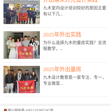
装施工图、深化图、节点大样、规
职授课，每月还在做真实项目。•
核心强项。• 课程完全贴合长沙本
范出图• 3DMAX+Vray：工装效果
九木室内设计培训较好的原因主要
不只教按钮操作，更讲建模逻辑、
地市场（户型、材料、工艺、客户
图、灯光、材质、商业空间表现•
有以下几...
材质真实感、灯光氛围、客户视
习惯），学完就能用。二、总监级
SU草图大师：快速建模、方案推敲
角、出图规范。• 创始人/艺术总监
全职师资，讲真东西• 老师都是10
• 酷家乐：快速出方案、全景图、
亲自带课，拿过行业金奖，懂设计
年+实战设计总监，全职授课，每
谈单展示• PS：效果图后期、方案
点： 1. 专注室内设计教育：是湖南
也懂市场。✅ 三、实战：3倍实操
2025年外出实践
月还在做真实项目。• 不只教软
排版、汇报PPT4. 材料与施工（工
唯一一家专业做室内设计教育的学
+真实项目，拒绝纸上谈兵• 实践课
件，更讲量房、谈单、预算、避
为什么选择九木的量房实践？全流
装最值钱的部分）• 工装常用材
校，专注设计教育20年，是专一、
时是理论3倍+，每周工地/材料市
坑、落地，都是一线经验。• 创始
程教学，...
料：地砖、石材、铝扣板、防火
专业、专注的高端室内设计培训品
场/家具馆实训。• 全程做真实项
人杨程老师亲自授课，拿过行业金
板、乳胶漆、木饰面、玻璃、不锈
牌，采用专业、实战的“理论加实
目：量房→CAD导入→SU建模
奖，懂设计也懂市场。三、实战为
钢• 施工工艺：吊顶、隔墙、地
践”教学模式，能从多方面培养室
→Enscape实时渲染→出图→谈单
王，拒绝纸上谈兵• 实践课时是理
从理论到落地 学习量房核心工
面、水电、防水、强弱电、消防改
内设计人才。2. 师资力量雄厚：由
2025年外出量房
→工地跟进。• 毕业至少15套SU模
论3倍+，每周工地/材料市场实
具：卷尺、激光测距仪、记录本
造• 成本控制：工装预算、报价、
10年以上经验的设计总监亲自授
型+10套高质量渲染图+3套完整方
训。• 学员全程参与真实项目：量
九木设计教育是一家专注、专一，
等，掌握“墙面平整度检测”“管道
损耗、工期管理• 工地实践：量
课，教师均为公司全职设计总监，
案，作品集直接求职。• 建模关联
房→CAD/酷家乐→拆单→预算→
专业做室...
定位”“空间动线规划”等实操技
房、现场交底、施工问题处理5. 方
在本行业从事设计工作8 - 10年以
CAD尺寸，渲染可预览材料/灯光/
谈单→工地跟进。• 毕业至少15套
巧。 结合CAD软件现场绘制原始
案设计能力（从0到完整方案）• 需
上。他们每月都有项目要做，能带
动线，提前发现落地问题。✅ 四、
施工图+3个完整案例，作品集直接
结构图，理解户型优缺点，为设计
求分析：客户定位、预算、风格、
领学生参与量房、谈单等实践活
课程：全链路，学完就是“会渲染
找工作。四、全链路课程，学完就
内设计培训的机构，拥有19年的丰
方案提供精准依据。工地实地教
功能• 平面布局：动线、分区、效
动，让学生学完可直接上岗，且对
的设计师”• 软件精通：SU建模（组
是设计师• 覆盖：软件（CAD/酷家
富经验。无论您是否有设计基础，
学，直面真实挑战 走进真实装修
率、合规• 风格设计：现代、极
学生认真负责。3. 教学模式多样：
件/场景/剖面/联动CAD）+
湘公网安备 43011102002347号