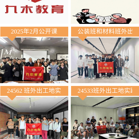
2025年2月公开课
公装班和材料班外出
24562 班外出工地实践
24533班外出工地实践