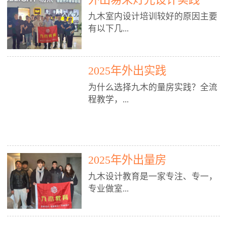
装施工图、深化图、节点大样、规
职授课，每月还在做真实项目。•
核心强项。• 课程完全贴合长沙本
范出图• 3DMAX+Vray：工装效果
九木室内设计培训较好的原因主要
不只教按钮操作，更讲建模逻辑、
地市场（户型、材料、工艺、客户
图、灯光、材质、商业空间表现•
有以下几...
材质真实感、灯光氛围、客户视
习惯），学完就能用。二、总监级
SU草图大师：快速建模、方案推敲
角、出图规范。• 创始人/艺术总监
全职师资，讲真东西• 老师都是10
• 酷家乐：快速出方案、全景图、
亲自带课，拿过行业金奖，懂设计
年+实战设计总监，全职授课，每
谈单展示• PS：效果图后期、方案
点： 1. 专注室内设计教育：是湖南
也懂市场。✅ 三、实战：3倍实操
2025年外出实践
月还在做真实项目。• 不只教软
排版、汇报PPT4. 材料与施工（工
唯一一家专业做室内设计教育的学
+真实项目，拒绝纸上谈兵• 实践课
件，更讲量房、谈单、预算、避
为什么选择九木的量房实践？全流
装最值钱的部分）• 工装常用材
校，专注设计教育20年，是专一、
时是理论3倍+，每周工地/材料市
坑、落地，都是一线经验。• 创始
程教学，...
料：地砖、石材、铝扣板、防火
专业、专注的高端室内设计培训品
场/家具馆实训。• 全程做真实项
人杨程老师亲自授课，拿过行业金
板、乳胶漆、木饰面、玻璃、不锈
牌，采用专业、实战的“理论加实
目：量房→CAD导入→SU建模
奖，懂设计也懂市场。三、实战为
钢• 施工工艺：吊顶、隔墙、地
践”教学模式，能从多方面培养室
→Enscape实时渲染→出图→谈单
王，拒绝纸上谈兵• 实践课时是理
从理论到落地 学习量房核心工
面、水电、防水、强弱电、消防改
内设计人才。2. 师资力量雄厚：由
→工地跟进。• 毕业至少15套SU模
论3倍+，每周工地/材料市场实
具：卷尺、激光测距仪、记录本
造• 成本控制：工装预算、报价、
10年以上经验的设计总监亲自授
型+10套高质量渲染图+3套完整方
训。• 学员全程参与真实项目：量
2025年外出量房
等，掌握“墙面平整度检测”“管道
损耗、工期管理• 工地实践：量
课，教师均为公司全职设计总监，
案，作品集直接求职。• 建模关联
房→CAD/酷家乐→拆单→预算→
定位”“空间动线规划”等实操技
房、现场交底、施工问题处理5. 方
在本行业从事设计工作8 - 10年以
九木设计教育是一家专注、专一，
CAD尺寸，渲染可预览材料/灯光/
谈单→工地跟进。• 毕业至少15套
巧。 结合CAD软件现场绘制原始
案设计能力（从0到完整方案）• 需
上。他们每月都有项目要做，能带
专业做室...
动线，提前发现落地问题。✅ 四、
施工图+3个完整案例，作品集直接
结构图，理解户型优缺点，为设计
求分析：客户定位、预算、风格、
领学生参与量房、谈单等实践活
课程：全链路，学完就是“会渲染
找工作。四、全链路课程，学完就
方案提供精准依据。工地实地教
功能• 平面布局：动线、分区、效
动，让学生学完可直接上岗，且对
的设计师”• 软件精通：SU建模（组
是设计师• 覆盖：软件（CAD/酷家
学，直面真实挑战 走进真实装修
率、合规• 风格设计：现代、极
学生认真负责。3. 教学模式多样：
内设计培训的机构，拥有19年的丰
件/场景/剖面/联动CAD）+