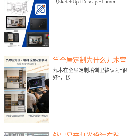
好？
（SketchUp+Enscape/Lumio...
厅、快餐店、奶茶店、火锅店等布
局、动线、后厨、消防、排烟、照
明、材料耐脏耐磨• 办公空间：开
n），九木之所以公认好，核心是
放式办公、会议室、接待区、茶水
只做室内、实战落地、全链路、本
间、强弱电规划• 酒店/民宿：大
地适配、总监带教、就业强，不是
堂、客房、走廊、布草间、消防疏
只教软件，而是教“能直接出图、
散• 商业店铺：服装店、美容院、
谈单、落地”的设计师能力。✅
网咖、展厅、培训机构• 公共空
学全屋定制为什么九木室
一、专一：20年只做室内，草图渲
间：展厅、会所、小型商业综合体
染是核心强项• 湖南少有的只做室
内设计培训机构好？
九木在全屋定制培训里被认为“很
2. 工装必备规范（非常关键）• 消
内设计培训的机构，不搞杂课，
好”，核...
防规范：疏散宽度、喷淋、烟感、
SketchUp+Enscape/Lumion是核心
防火分区、材料阻燃等级• 人体工
课程。• 课程完全贴合长沙本地市
程学：通道宽度、桌椅高度、动线
场：户型、材料、工艺、客户审
心是专注、实战、全链路、本地深
效率• 建筑规范：承重墙、梁位、
美、谈单习惯，学完就能用。• 不
耕、就业强，不是只教软件，而是
层高、设备井、强弱电、给排水•
教泛泛建模，只教室内定制/家装/
教“能直接上岗的设计师能力”。
工装制图标准：平面图、立面图、
工装的草图渲染逻辑。✅ 二、师
一、18年只做室内/全屋定制，够
节点大样、剖面图、材料表3. 全套
资：总监级全职，懂渲染更懂落地
专一• 湖南少有的只做室内设计培
软件技能（工装必备）• CAD：工
• 老师都是10年+实战设计总监，全
外出易来灯光设计实践
训的机构，不搞杂课，全屋定制是