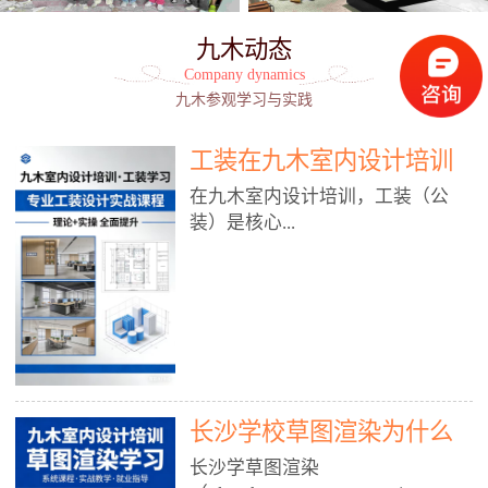
九木动态
Company dynamics
九木参观学习与实践
工装在九木室内设计培训
能学到东西吗?
在九木室内设计培训，工装（公
装）是核心...
模块之一，能学到非常系统、落
地、能直接用于工作的东西，不是
泛泛而谈，而是从规范、软件、材
料、施工到真实项目全链路覆盖。
下面给你讲得非常细、非常全面。
长沙学校草图渲染为什么
一、能学到什么（工装核心内容）
1. 工装类型全覆盖（真实商业空
九木室内设计培训机构
长沙学草图渲染
间）• 餐饮空间：中餐厅、西餐