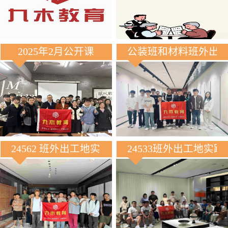
2025年2月公开课
公装班和材料班外出
24562 班外出工地实践
24533班外出工地实践