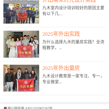
装施工图、深化图、节点大样、规
职授课，每月还在做真实项目。•
核心强项。• 课程完全贴合长沙本
范出图• 3DMAX+Vray：工装效果
九木室内设计培训较好的原因主要
不只教按钮操作，更讲建模逻辑、
地市场（户型、材料、工艺、客户
图、灯光、材质、商业空间表现•
有以下几...
材质真实感、灯光氛围、客户视
习惯），学完就能用。二、总监级
SU草图大师：快速建模、方案推敲
角、出图规范。• 创始人/艺术总监
全职师资，讲真东西• 老师都是10
• 酷家乐：快速出方案、全景图、
亲自带课，拿过行业金奖，懂设计
年+实战设计总监，全职授课，每
谈单展示• PS：效果图后期、方案
点： 1. 专注室内设计教育：是湖南
也懂市场。✅ 三、实战：3倍实操
2025年外出实践
月还在做真实项目。• 不只教软
排版、汇报PPT4. 材料与施工（工
唯一一家专业做室内设计教育的学
+真实项目，拒绝纸上谈兵• 实践课
件，更讲量房、谈单、预算、避
为什么选择九木的量房实践？全流
装最值钱的部分）• 工装常用材
校，专注设计教育20年，是专一、
时是理论3倍+，每周工地/材料市
坑、落地，都是一线经验。• 创始
程教学，...
料：地砖、石材、铝扣板、防火
专业、专注的高端室内设计培训品
场/家具馆实训。• 全程做真实项
人杨程老师亲自授课，拿过行业金
板、乳胶漆、木饰面、玻璃、不锈
牌，采用专业、实战的“理论加实
目：量房→CAD导入→SU建模
奖，懂设计也懂市场。三、实战为
钢• 施工工艺：吊顶、隔墙、地
践”教学模式，能从多方面培养室
→Enscape实时渲染→出图→谈单
王，拒绝纸上谈兵• 实践课时是理
从理论到落地 学习量房核心工
面、水电、防水、强弱电、消防改
内设计人才。2. 师资力量雄厚：由
2025年外出量房
→工地跟进。• 毕业至少15套SU模
论3倍+，每周工地/材料市场实
具：卷尺、激光测距仪、记录本
造• 成本控制：工装预算、报价、
10年以上经验的设计总监亲自授
型+10套高质量渲染图+3套完整方
训。• 学员全程参与真实项目：量
九木设计教育是一家专注、专一，
等，掌握“墙面平整度检测”“管道
损耗、工期管理• 工地实践：量
课，教师均为公司全职设计总监，
案，作品集直接求职。• 建模关联
房→CAD/酷家乐→拆单→预算→
专业做室...
定位”“空间动线规划”等实操技
房、现场交底、施工问题处理5. 方
在本行业从事设计工作8 - 10年以
CAD尺寸，渲染可预览材料/灯光/
谈单→工地跟进。• 毕业至少15套
巧。 结合CAD软件现场绘制原始
案设计能力（从0到完整方案）• 需
上。他们每月都有项目要做，能带
动线，提前发现落地问题。✅ 四、
施工图+3个完整案例，作品集直接
结构图，理解户型优缺点，为设计
求分析：客户定位、预算、风格、
领学生参与量房、谈单等实践活
课程：全链路，学完就是“会渲染
找工作。四、全链路课程，学完就
内设计培训的机构，拥有19年的丰
方案提供精准依据。工地实地教
功能• 平面布局：动线、分区、效
动，让学生学完可直接上岗，且对
的设计师”• 软件精通：SU建模（组
是设计师• 覆盖：软件（CAD/酷家
富经验。无论您是否有设计基础，
学，直面真实挑战 走进真实装修
率、合规• 风格设计：现代、极
学生认真负责。3. 教学模式多样：
件/场景/剖面/联动CAD）+
湘公网安备 43011102002347号