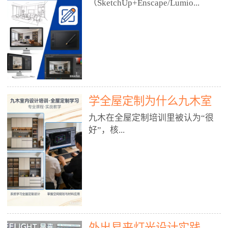
好？
（SketchUp+Enscape/Lumio...
厅、快餐店、奶茶店、火锅店等布
局、动线、后厨、消防、排烟、照
明、材料耐脏耐磨• 办公空间：开
n），九木之所以公认好，核心是
放式办公、会议室、接待区、茶水
只做室内、实战落地、全链路、本
间、强弱电规划• 酒店/民宿：大
地适配、总监带教、就业强，不是
堂、客房、走廊、布草间、消防疏
只教软件，而是教“能直接出图、
散• 商业店铺：服装店、美容院、
谈单、落地”的设计师能力。✅
网咖、展厅、培训机构• 公共空
学全屋定制为什么九木室
一、专一：20年只做室内，草图渲
间：展厅、会所、小型商业综合体
染是核心强项• 湖南少有的只做室
内设计培训机构好？
九木在全屋定制培训里被认为“很
2. 工装必备规范（非常关键）• 消
内设计培训的机构，不搞杂课，
好”，核...
防规范：疏散宽度、喷淋、烟感、
SketchUp+Enscape/Lumion是核心
防火分区、材料阻燃等级• 人体工
课程。• 课程完全贴合长沙本地市
程学：通道宽度、桌椅高度、动线
场：户型、材料、工艺、客户审
心是专注、实战、全链路、本地深
效率• 建筑规范：承重墙、梁位、
美、谈单习惯，学完就能用。• 不
耕、就业强，不是只教软件，而是
层高、设备井、强弱电、给排水•
教泛泛建模，只教室内定制/家装/
教“能直接上岗的设计师能力”。
工装制图标准：平面图、立面图、
工装的草图渲染逻辑。✅ 二、师
一、18年只做室内/全屋定制，够
节点大样、剖面图、材料表3. 全套
资：总监级全职，懂渲染更懂落地
专一• 湖南少有的只做室内设计培
软件技能（工装必备）• CAD：工
• 老师都是10年+实战设计总监，全
外出易来灯光设计实践
训的机构，不搞杂课，全屋定制是