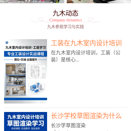
九木动态
Company dynamics
九木参观学习与实践
工装在九木室内设计培训
能学到东西吗?
在九木室内设计培训，工装（公
装）是核心...
模块之一，能学到非常系统、落
地、能直接用于工作的东西，不是
泛泛而谈，而是从规范、软件、材
料、施工到真实项目全链路覆盖。
下面给你讲得非常细、非常全面。
长沙学校草图渲染为什么
一、能学到什么（工装核心内容）
1. 工装类型全覆盖（真实商业空
九木室内设计培训机构
长沙学草图渲染
间）• 餐饮空间：中餐厅、西餐