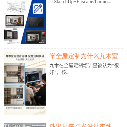
好？
（SketchUp+Enscape/Lumio...
厅、快餐店、奶茶店、火锅店等布
局、动线、后厨、消防、排烟、照
明、材料耐脏耐磨• 办公空间：开
n），九木之所以公认好，核心是
放式办公、会议室、接待区、茶水
只做室内、实战落地、全链路、本
间、强弱电规划• 酒店/民宿：大
地适配、总监带教、就业强，不是
堂、客房、走廊、布草间、消防疏
只教软件，而是教“能直接出图、
散• 商业店铺：服装店、美容院、
谈单、落地”的设计师能力。✅
网咖、展厅、培训机构• 公共空
学全屋定制为什么九木室
一、专一：20年只做室内，草图渲
间：展厅、会所、小型商业综合体
染是核心强项• 湖南少有的只做室
内设计培训机构好？
九木在全屋定制培训里被认为“很
2. 工装必备规范（非常关键）• 消
内设计培训的机构，不搞杂课，
好”，核...
防规范：疏散宽度、喷淋、烟感、
SketchUp+Enscape/Lumion是核心
防火分区、材料阻燃等级• 人体工
课程。• 课程完全贴合长沙本地市
程学：通道宽度、桌椅高度、动线
场：户型、材料、工艺、客户审
心是专注、实战、全链路、本地深
效率• 建筑规范：承重墙、梁位、
美、谈单习惯，学完就能用。• 不
耕、就业强，不是只教软件，而是
层高、设备井、强弱电、给排水•
教泛泛建模，只教室内定制/家装/
教“能直接上岗的设计师能力”。
工装制图标准：平面图、立面图、
工装的草图渲染逻辑。✅ 二、师
一、18年只做室内/全屋定制，够
节点大样、剖面图、材料表3. 全套
资：总监级全职，懂渲染更懂落地
专一• 湖南少有的只做室内设计培
软件技能（工装必备）• CAD：工
• 老师都是10年+实战设计总监，全
外出易来灯光设计实践
训的机构，不搞杂课，全屋定制是