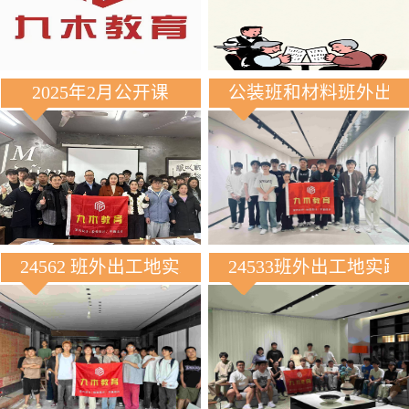
2025年2月公开课
公装班和材料班外出
24562 班外出工地实践
24533班外出工地实践