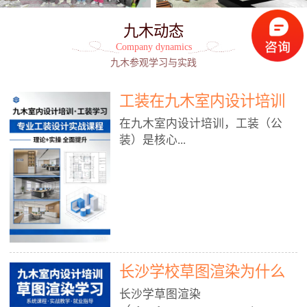
九木动态
Company dynamics
九木参观学习与实践
工装在九木室内设计培训
能学到东西吗?
在九木室内设计培训，工装（公
装）是核心...
模块之一，能学到非常系统、落
地、能直接用于工作的东西，不是
泛泛而谈，而是从规范、软件、材
料、施工到真实项目全链路覆盖。
下面给你讲得非常细、非常全面。
长沙学校草图渲染为什么
一、能学到什么（工装核心内容）
1. 工装类型全覆盖（真实商业空
九木室内设计培训机构
长沙学草图渲染
间）• 餐饮空间：中餐厅、西餐