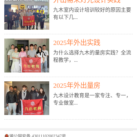
装施工图、深化图、节点大样、规
职授课，每月还在做真实项目。•
核心强项。• 课程完全贴合长沙本
范出图• 3DMAX+Vray：工装效果
九木室内设计培训较好的原因主要
不只教按钮操作，更讲建模逻辑、
地市场（户型、材料、工艺、客户
图、灯光、材质、商业空间表现•
有以下几...
材质真实感、灯光氛围、客户视
习惯），学完就能用。二、总监级
SU草图大师：快速建模、方案推敲
角、出图规范。• 创始人/艺术总监
全职师资，讲真东西• 老师都是10
• 酷家乐：快速出方案、全景图、
亲自带课，拿过行业金奖，懂设计
年+实战设计总监，全职授课，每
谈单展示• PS：效果图后期、方案
点： 1. 专注室内设计教育：是湖南
也懂市场。✅ 三、实战：3倍实操
2025年外出实践
月还在做真实项目。• 不只教软
排版、汇报PPT4. 材料与施工（工
唯一一家专业做室内设计教育的学
+真实项目，拒绝纸上谈兵• 实践课
件，更讲量房、谈单、预算、避
为什么选择九木的量房实践？全流
装最值钱的部分）• 工装常用材
校，专注设计教育20年，是专一、
时是理论3倍+，每周工地/材料市
坑、落地，都是一线经验。• 创始
程教学，...
料：地砖、石材、铝扣板、防火
专业、专注的高端室内设计培训品
场/家具馆实训。• 全程做真实项
人杨程老师亲自授课，拿过行业金
板、乳胶漆、木饰面、玻璃、不锈
牌，采用专业、实战的“理论加实
目：量房→CAD导入→SU建模
奖，懂设计也懂市场。三、实战为
钢• 施工工艺：吊顶、隔墙、地
践”教学模式，能从多方面培养室
→Enscape实时渲染→出图→谈单
王，拒绝纸上谈兵• 实践课时是理
从理论到落地 学习量房核心工
面、水电、防水、强弱电、消防改
内设计人才。2. 师资力量雄厚：由
2025年外出量房
→工地跟进。• 毕业至少15套SU模
论3倍+，每周工地/材料市场实
具：卷尺、激光测距仪、记录本
造• 成本控制：工装预算、报价、
10年以上经验的设计总监亲自授
型+10套高质量渲染图+3套完整方
训。• 学员全程参与真实项目：量
九木设计教育是一家专注、专一，
等，掌握“墙面平整度检测”“管道
损耗、工期管理• 工地实践：量
课，教师均为公司全职设计总监，
案，作品集直接求职。• 建模关联
房→CAD/酷家乐→拆单→预算→
专业做室...
定位”“空间动线规划”等实操技
房、现场交底、施工问题处理5. 方
在本行业从事设计工作8 - 10年以
CAD尺寸，渲染可预览材料/灯光/
谈单→工地跟进。• 毕业至少15套
巧。 结合CAD软件现场绘制原始
案设计能力（从0到完整方案）• 需
上。他们每月都有项目要做，能带
动线，提前发现落地问题。✅ 四、
施工图+3个完整案例，作品集直接
结构图，理解户型优缺点，为设计
求分析：客户定位、预算、风格、
领学生参与量房、谈单等实践活
课程：全链路，学完就是“会渲染
找工作。四、全链路课程，学完就
内设计培训的机构，拥有19年的丰
方案提供精准依据。工地实地教
功能• 平面布局：动线、分区、效
动，让学生学完可直接上岗，且对
的设计师”• 软件精通：SU建模（组
是设计师• 覆盖：软件（CAD/酷家
富经验。无论您是否有设计基础，
学，直面真实挑战 走进真实装修
率、合规• 风格设计：现代、极
学生认真负责。3. 教学模式多样：
件/场景/剖面/联动CAD）+
湘公网安备 43011102002347号