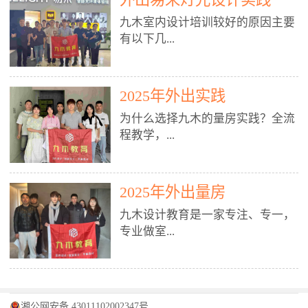
装施工图、深化图、节点大样、规
职授课，每月还在做真实项目。•
核心强项。• 课程完全贴合长沙本
范出图• 3DMAX+Vray：工装效果
九木室内设计培训较好的原因主要
不只教按钮操作，更讲建模逻辑、
地市场（户型、材料、工艺、客户
图、灯光、材质、商业空间表现•
有以下几...
材质真实感、灯光氛围、客户视
习惯），学完就能用。二、总监级
SU草图大师：快速建模、方案推敲
角、出图规范。• 创始人/艺术总监
全职师资，讲真东西• 老师都是10
• 酷家乐：快速出方案、全景图、
亲自带课，拿过行业金奖，懂设计
年+实战设计总监，全职授课，每
谈单展示• PS：效果图后期、方案
点： 1. 专注室内设计教育：是湖南
也懂市场。✅ 三、实战：3倍实操
2025年外出实践
月还在做真实项目。• 不只教软
排版、汇报PPT4. 材料与施工（工
唯一一家专业做室内设计教育的学
+真实项目，拒绝纸上谈兵• 实践课
件，更讲量房、谈单、预算、避
为什么选择九木的量房实践？全流
装最值钱的部分）• 工装常用材
校，专注设计教育20年，是专一、
时是理论3倍+，每周工地/材料市
坑、落地，都是一线经验。• 创始
程教学，...
料：地砖、石材、铝扣板、防火
专业、专注的高端室内设计培训品
场/家具馆实训。• 全程做真实项
人杨程老师亲自授课，拿过行业金
板、乳胶漆、木饰面、玻璃、不锈
牌，采用专业、实战的“理论加实
目：量房→CAD导入→SU建模
奖，懂设计也懂市场。三、实战为
钢• 施工工艺：吊顶、隔墙、地
践”教学模式，能从多方面培养室
→Enscape实时渲染→出图→谈单
王，拒绝纸上谈兵• 实践课时是理
从理论到落地 学习量房核心工
面、水电、防水、强弱电、消防改
内设计人才。2. 师资力量雄厚：由
2025年外出量房
→工地跟进。• 毕业至少15套SU模
论3倍+，每周工地/材料市场实
具：卷尺、激光测距仪、记录本
造• 成本控制：工装预算、报价、
10年以上经验的设计总监亲自授
型+10套高质量渲染图+3套完整方
训。• 学员全程参与真实项目：量
九木设计教育是一家专注、专一，
等，掌握“墙面平整度检测”“管道
损耗、工期管理• 工地实践：量
课，教师均为公司全职设计总监，
案，作品集直接求职。• 建模关联
房→CAD/酷家乐→拆单→预算→
专业做室...
定位”“空间动线规划”等实操技
房、现场交底、施工问题处理5. 方
在本行业从事设计工作8 - 10年以
CAD尺寸，渲染可预览材料/灯光/
谈单→工地跟进。• 毕业至少15套
巧。 结合CAD软件现场绘制原始
案设计能力（从0到完整方案）• 需
上。他们每月都有项目要做，能带
动线，提前发现落地问题。✅ 四、
施工图+3个完整案例，作品集直接
结构图，理解户型优缺点，为设计
求分析：客户定位、预算、风格、
领学生参与量房、谈单等实践活
课程：全链路，学完就是“会渲染
找工作。四、全链路课程，学完就
内设计培训的机构，拥有19年的丰
方案提供精准依据。工地实地教
功能• 平面布局：动线、分区、效
动，让学生学完可直接上岗，且对
的设计师”• 软件精通：SU建模（组
是设计师• 覆盖：软件（CAD/酷家
富经验。无论您是否有设计基础，
学，直面真实挑战 走进真实装修
率、合规• 风格设计：现代、极
学生认真负责。3. 教学模式多样：
件/场景/剖面/联动CAD）+
湘公网安备 43011102002347号