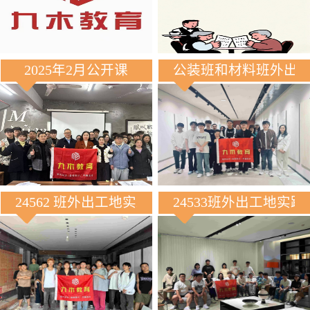
2025年2月公开课
公装班和材料班外出
24562 班外出工地实践
24533班外出工地实践