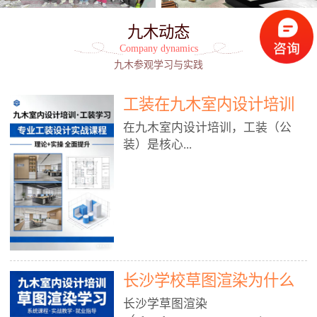
九木动态
Company dynamics
九木参观学习与实践
工装在九木室内设计培训
能学到东西吗?
在九木室内设计培训，工装（公
装）是核心...
模块之一，能学到非常系统、落
地、能直接用于工作的东西，不是
泛泛而谈，而是从规范、软件、材
料、施工到真实项目全链路覆盖。
下面给你讲得非常细、非常全面。
长沙学校草图渲染为什么
一、能学到什么（工装核心内容）
1. 工装类型全覆盖（真实商业空
九木室内设计培训机构
长沙学草图渲染
间）• 餐饮空间：中餐厅、西餐