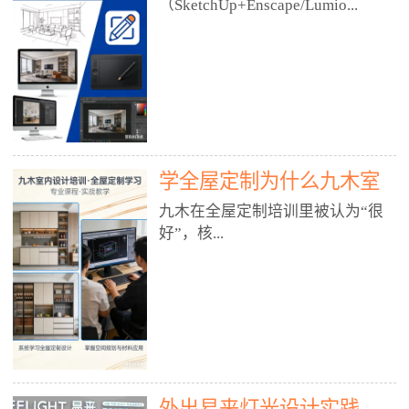
好？
（SketchUp+Enscape/Lumio...
厅、快餐店、奶茶店、火锅店等布
局、动线、后厨、消防、排烟、照
明、材料耐脏耐磨• 办公空间：开
n），九木之所以公认好，核心是
放式办公、会议室、接待区、茶水
只做室内、实战落地、全链路、本
间、强弱电规划• 酒店/民宿：大
地适配、总监带教、就业强，不是
堂、客房、走廊、布草间、消防疏
只教软件，而是教“能直接出图、
散• 商业店铺：服装店、美容院、
谈单、落地”的设计师能力。✅
网咖、展厅、培训机构• 公共空
学全屋定制为什么九木室
一、专一：20年只做室内，草图渲
间：展厅、会所、小型商业综合体
染是核心强项• 湖南少有的只做室
内设计培训机构好？
九木在全屋定制培训里被认为“很
2. 工装必备规范（非常关键）• 消
内设计培训的机构，不搞杂课，
好”，核...
防规范：疏散宽度、喷淋、烟感、
SketchUp+Enscape/Lumion是核心
防火分区、材料阻燃等级• 人体工
课程。• 课程完全贴合长沙本地市
程学：通道宽度、桌椅高度、动线
场：户型、材料、工艺、客户审
心是专注、实战、全链路、本地深
效率• 建筑规范：承重墙、梁位、
美、谈单习惯，学完就能用。• 不
耕、就业强，不是只教软件，而是
层高、设备井、强弱电、给排水•
教泛泛建模，只教室内定制/家装/
教“能直接上岗的设计师能力”。
工装制图标准：平面图、立面图、
工装的草图渲染逻辑。✅ 二、师
一、18年只做室内/全屋定制，够
节点大样、剖面图、材料表3. 全套
资：总监级全职，懂渲染更懂落地
专一• 湖南少有的只做室内设计培
软件技能（工装必备）• CAD：工
• 老师都是10年+实战设计总监，全
外出易来灯光设计实践
训的机构，不搞杂课，全屋定制是