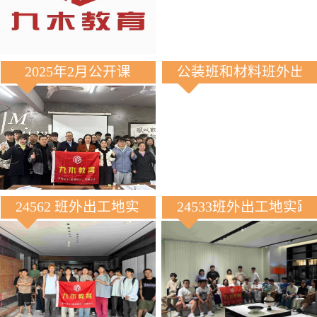
2025年2月公开课
公装班和材料班外出
24562 班外出工地实践
24533班外出工地实践