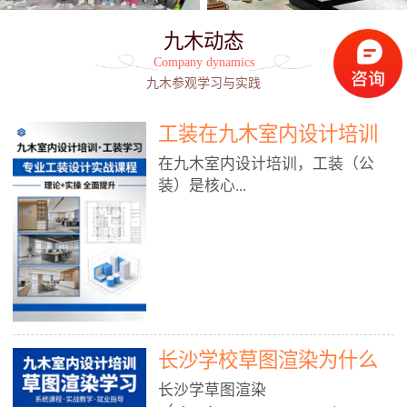
九木动态
Company dynamics
九木参观学习与实践
工装在九木室内设计培训
能学到东西吗?
在九木室内设计培训，工装（公
装）是核心...
模块之一，能学到非常系统、落
地、能直接用于工作的东西，不是
泛泛而谈，而是从规范、软件、材
料、施工到真实项目全链路覆盖。
下面给你讲得非常细、非常全面。
长沙学校草图渲染为什么
一、能学到什么（工装核心内容）
1. 工装类型全覆盖（真实商业空
九木室内设计培训机构
长沙学草图渲染
间）• 餐饮空间：中餐厅、西餐