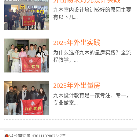
装施工图、深化图、节点大样、规
职授课，每月还在做真实项目。•
核心强项。• 课程完全贴合长沙本
范出图• 3DMAX+Vray：工装效果
九木室内设计培训较好的原因主要
不只教按钮操作，更讲建模逻辑、
地市场（户型、材料、工艺、客户
图、灯光、材质、商业空间表现•
有以下几...
材质真实感、灯光氛围、客户视
习惯），学完就能用。二、总监级
SU草图大师：快速建模、方案推敲
角、出图规范。• 创始人/艺术总监
全职师资，讲真东西• 老师都是10
• 酷家乐：快速出方案、全景图、
亲自带课，拿过行业金奖，懂设计
年+实战设计总监，全职授课，每
谈单展示• PS：效果图后期、方案
点： 1. 专注室内设计教育：是湖南
也懂市场。✅ 三、实战：3倍实操
2025年外出实践
月还在做真实项目。• 不只教软
排版、汇报PPT4. 材料与施工（工
唯一一家专业做室内设计教育的学
+真实项目，拒绝纸上谈兵• 实践课
件，更讲量房、谈单、预算、避
为什么选择九木的量房实践？全流
装最值钱的部分）• 工装常用材
校，专注设计教育20年，是专一、
时是理论3倍+，每周工地/材料市
坑、落地，都是一线经验。• 创始
程教学，...
料：地砖、石材、铝扣板、防火
专业、专注的高端室内设计培训品
场/家具馆实训。• 全程做真实项
人杨程老师亲自授课，拿过行业金
板、乳胶漆、木饰面、玻璃、不锈
牌，采用专业、实战的“理论加实
目：量房→CAD导入→SU建模
奖，懂设计也懂市场。三、实战为
钢• 施工工艺：吊顶、隔墙、地
践”教学模式，能从多方面培养室
→Enscape实时渲染→出图→谈单
王，拒绝纸上谈兵• 实践课时是理
从理论到落地 学习量房核心工
面、水电、防水、强弱电、消防改
内设计人才。2. 师资力量雄厚：由
2025年外出量房
→工地跟进。• 毕业至少15套SU模
论3倍+，每周工地/材料市场实
具：卷尺、激光测距仪、记录本
造• 成本控制：工装预算、报价、
10年以上经验的设计总监亲自授
型+10套高质量渲染图+3套完整方
训。• 学员全程参与真实项目：量
九木设计教育是一家专注、专一，
等，掌握“墙面平整度检测”“管道
损耗、工期管理• 工地实践：量
课，教师均为公司全职设计总监，
案，作品集直接求职。• 建模关联
房→CAD/酷家乐→拆单→预算→
专业做室...
定位”“空间动线规划”等实操技
房、现场交底、施工问题处理5. 方
在本行业从事设计工作8 - 10年以
CAD尺寸，渲染可预览材料/灯光/
谈单→工地跟进。• 毕业至少15套
巧。 结合CAD软件现场绘制原始
案设计能力（从0到完整方案）• 需
上。他们每月都有项目要做，能带
动线，提前发现落地问题。✅ 四、
施工图+3个完整案例，作品集直接
结构图，理解户型优缺点，为设计
求分析：客户定位、预算、风格、
领学生参与量房、谈单等实践活
课程：全链路，学完就是“会渲染
找工作。四、全链路课程，学完就
内设计培训的机构，拥有19年的丰
方案提供精准依据。工地实地教
功能• 平面布局：动线、分区、效
动，让学生学完可直接上岗，且对
的设计师”• 软件精通：SU建模（组
是设计师• 覆盖：软件（CAD/酷家
富经验。无论您是否有设计基础，
学，直面真实挑战 走进真实装修
率、合规• 风格设计：现代、极
学生认真负责。3. 教学模式多样：
件/场景/剖面/联动CAD）+
湘公网安备 43011102002347号