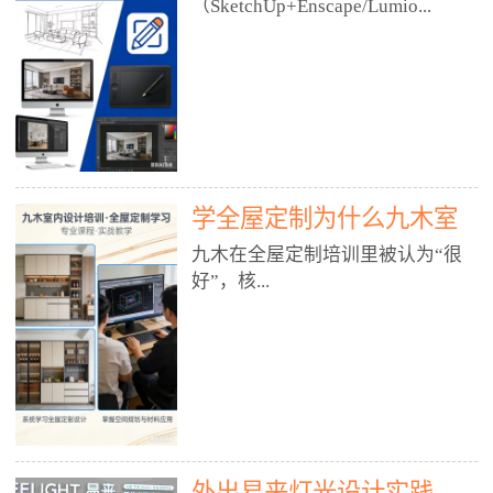
好？
（SketchUp+Enscape/Lumio...
厅、快餐店、奶茶店、火锅店等布
局、动线、后厨、消防、排烟、照
明、材料耐脏耐磨• 办公空间：开
n），九木之所以公认好，核心是
放式办公、会议室、接待区、茶水
只做室内、实战落地、全链路、本
间、强弱电规划• 酒店/民宿：大
地适配、总监带教、就业强，不是
堂、客房、走廊、布草间、消防疏
只教软件，而是教“能直接出图、
散• 商业店铺：服装店、美容院、
谈单、落地”的设计师能力。✅
网咖、展厅、培训机构• 公共空
学全屋定制为什么九木室
一、专一：20年只做室内，草图渲
间：展厅、会所、小型商业综合体
染是核心强项• 湖南少有的只做室
内设计培训机构好？
九木在全屋定制培训里被认为“很
2. 工装必备规范（非常关键）• 消
内设计培训的机构，不搞杂课，
好”，核...
防规范：疏散宽度、喷淋、烟感、
SketchUp+Enscape/Lumion是核心
防火分区、材料阻燃等级• 人体工
课程。• 课程完全贴合长沙本地市
程学：通道宽度、桌椅高度、动线
场：户型、材料、工艺、客户审
心是专注、实战、全链路、本地深
效率• 建筑规范：承重墙、梁位、
美、谈单习惯，学完就能用。• 不
耕、就业强，不是只教软件，而是
层高、设备井、强弱电、给排水•
教泛泛建模，只教室内定制/家装/
教“能直接上岗的设计师能力”。
工装制图标准：平面图、立面图、
工装的草图渲染逻辑。✅ 二、师
一、18年只做室内/全屋定制，够
节点大样、剖面图、材料表3. 全套
资：总监级全职，懂渲染更懂落地
专一• 湖南少有的只做室内设计培
软件技能（工装必备）• CAD：工
• 老师都是10年+实战设计总监，全
外出易来灯光设计实践
训的机构，不搞杂课，全屋定制是