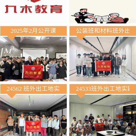
2025年2月公开课
公装班和材料班外出
24562 班外出工地实践
24533班外出工地实践