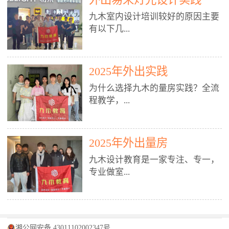
装施工图、深化图、节点大样、规
职授课，每月还在做真实项目。•
核心强项。• 课程完全贴合长沙本
范出图• 3DMAX+Vray：工装效果
九木室内设计培训较好的原因主要
不只教按钮操作，更讲建模逻辑、
地市场（户型、材料、工艺、客户
图、灯光、材质、商业空间表现•
有以下几...
材质真实感、灯光氛围、客户视
习惯），学完就能用。二、总监级
SU草图大师：快速建模、方案推敲
角、出图规范。• 创始人/艺术总监
全职师资，讲真东西• 老师都是10
• 酷家乐：快速出方案、全景图、
亲自带课，拿过行业金奖，懂设计
年+实战设计总监，全职授课，每
谈单展示• PS：效果图后期、方案
点： 1. 专注室内设计教育：是湖南
也懂市场。✅ 三、实战：3倍实操
2025年外出实践
月还在做真实项目。• 不只教软
排版、汇报PPT4. 材料与施工（工
唯一一家专业做室内设计教育的学
+真实项目，拒绝纸上谈兵• 实践课
件，更讲量房、谈单、预算、避
为什么选择九木的量房实践？全流
装最值钱的部分）• 工装常用材
校，专注设计教育20年，是专一、
时是理论3倍+，每周工地/材料市
坑、落地，都是一线经验。• 创始
程教学，...
料：地砖、石材、铝扣板、防火
专业、专注的高端室内设计培训品
场/家具馆实训。• 全程做真实项
人杨程老师亲自授课，拿过行业金
板、乳胶漆、木饰面、玻璃、不锈
牌，采用专业、实战的“理论加实
目：量房→CAD导入→SU建模
奖，懂设计也懂市场。三、实战为
钢• 施工工艺：吊顶、隔墙、地
践”教学模式，能从多方面培养室
→Enscape实时渲染→出图→谈单
王，拒绝纸上谈兵• 实践课时是理
从理论到落地 学习量房核心工
面、水电、防水、强弱电、消防改
内设计人才。2. 师资力量雄厚：由
2025年外出量房
→工地跟进。• 毕业至少15套SU模
论3倍+，每周工地/材料市场实
具：卷尺、激光测距仪、记录本
造• 成本控制：工装预算、报价、
10年以上经验的设计总监亲自授
型+10套高质量渲染图+3套完整方
训。• 学员全程参与真实项目：量
九木设计教育是一家专注、专一，
等，掌握“墙面平整度检测”“管道
损耗、工期管理• 工地实践：量
课，教师均为公司全职设计总监，
案，作品集直接求职。• 建模关联
房→CAD/酷家乐→拆单→预算→
专业做室...
定位”“空间动线规划”等实操技
房、现场交底、施工问题处理5. 方
在本行业从事设计工作8 - 10年以
CAD尺寸，渲染可预览材料/灯光/
谈单→工地跟进。• 毕业至少15套
巧。 结合CAD软件现场绘制原始
案设计能力（从0到完整方案）• 需
上。他们每月都有项目要做，能带
动线，提前发现落地问题。✅ 四、
施工图+3个完整案例，作品集直接
结构图，理解户型优缺点，为设计
求分析：客户定位、预算、风格、
领学生参与量房、谈单等实践活
课程：全链路，学完就是“会渲染
找工作。四、全链路课程，学完就
内设计培训的机构，拥有19年的丰
方案提供精准依据。工地实地教
功能• 平面布局：动线、分区、效
动，让学生学完可直接上岗，且对
的设计师”• 软件精通：SU建模（组
是设计师• 覆盖：软件（CAD/酷家
富经验。无论您是否有设计基础，
学，直面真实挑战 走进真实装修
率、合规• 风格设计：现代、极
学生认真负责。3. 教学模式多样：
件/场景/剖面/联动CAD）+
湘公网安备 43011102002347号