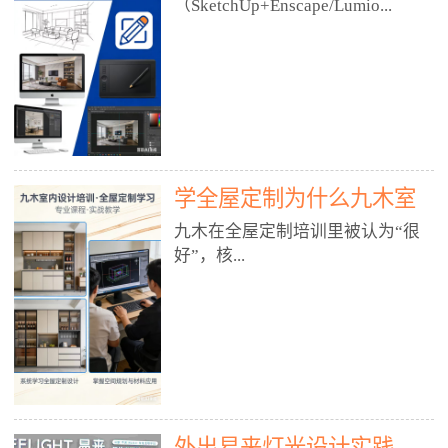
好？
（SketchUp+Enscape/Lumio...
厅、快餐店、奶茶店、火锅店等布
局、动线、后厨、消防、排烟、照
明、材料耐脏耐磨• 办公空间：开
n），九木之所以公认好，核心是
放式办公、会议室、接待区、茶水
只做室内、实战落地、全链路、本
间、强弱电规划• 酒店/民宿：大
地适配、总监带教、就业强，不是
堂、客房、走廊、布草间、消防疏
只教软件，而是教“能直接出图、
散• 商业店铺：服装店、美容院、
谈单、落地”的设计师能力。✅
网咖、展厅、培训机构• 公共空
学全屋定制为什么九木室
一、专一：20年只做室内，草图渲
间：展厅、会所、小型商业综合体
染是核心强项• 湖南少有的只做室
内设计培训机构好？
九木在全屋定制培训里被认为“很
2. 工装必备规范（非常关键）• 消
内设计培训的机构，不搞杂课，
好”，核...
防规范：疏散宽度、喷淋、烟感、
SketchUp+Enscape/Lumion是核心
防火分区、材料阻燃等级• 人体工
课程。• 课程完全贴合长沙本地市
程学：通道宽度、桌椅高度、动线
场：户型、材料、工艺、客户审
心是专注、实战、全链路、本地深
效率• 建筑规范：承重墙、梁位、
美、谈单习惯，学完就能用。• 不
耕、就业强，不是只教软件，而是
层高、设备井、强弱电、给排水•
教泛泛建模，只教室内定制/家装/
教“能直接上岗的设计师能力”。
工装制图标准：平面图、立面图、
工装的草图渲染逻辑。✅ 二、师
一、18年只做室内/全屋定制，够
节点大样、剖面图、材料表3. 全套
资：总监级全职，懂渲染更懂落地
专一• 湖南少有的只做室内设计培
软件技能（工装必备）• CAD：工
• 老师都是10年+实战设计总监，全
外出易来灯光设计实践
训的机构，不搞杂课，全屋定制是