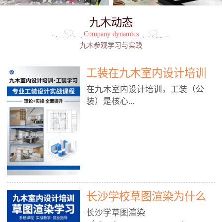
九木动态
Company dynamics
九木参观学习与实践
工装在九木室内设计培训
能学到东西吗?
在九木室内设计培训，工装（公
装）是核心...
模块之一，能学到非常系统、落
地、能直接用于工作的东西，不是
泛泛而谈，而是从规范、软件、材
料、施工到真实项目全链路覆盖。
下面给你讲得非常细、非常全面。
长沙学校草图渲染为什么
一、能学到什么（工装核心内容）
1. 工装类型全覆盖（真实商业空
九木室内设计培训机构
长沙学草图渲染
间）• 餐饮空间：中餐厅、西餐