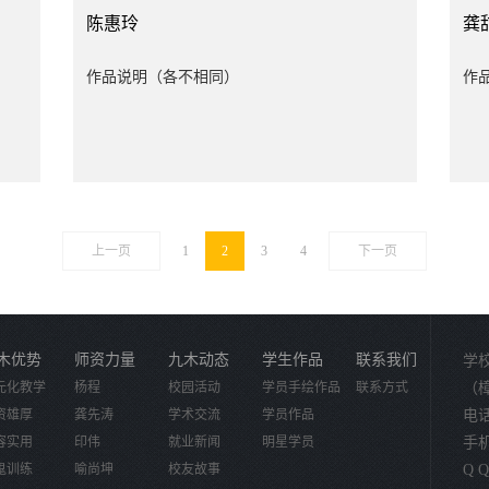
陈惠玲
龚
作品说明（各不相同）
作
上一页
1
2
3
4
下一页
木优势
师资力量
九木动态
学生作品
联系我们
学
元化教学
杨程
校园活动
学员手绘作品
联系方式
（
资雄厚
龚先涛
学术交流
学员作品
电话：
容实用
印伟
就业新闻
明星学员
手机：
鬼训练
喻尚坤
校友故事
Q Q