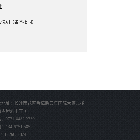
甜
品说明（各不相同）
校地址：长沙雨花区香樟路云集国际大厦11楼
樟树屋站下车 ）
0731-8482 2339
134-6751 5852
：1226652874