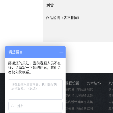
刘曽
作品说明（各不相同）
请您留言
感谢您的关注，当前客服人员不在
线，请填写一下您的信息，我们会
尽快和您联系。
关于我们
课程设置
九木装饰
九
公司简介
室内设计学历班
现代
多
企业文化
室内设计总监班
北欧
师
活动视频
室内设计首席班
北美
内
软装设计精品课
欧洲
魔