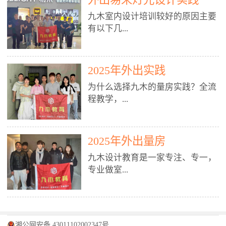
装施工图、深化图、节点大样、规
职授课，每月还在做真实项目。•
核心强项。• 课程完全贴合长沙本
范出图• 3DMAX+Vray：工装效果
九木室内设计培训较好的原因主要
不只教按钮操作，更讲建模逻辑、
地市场（户型、材料、工艺、客户
图、灯光、材质、商业空间表现•
有以下几...
材质真实感、灯光氛围、客户视
习惯），学完就能用。二、总监级
SU草图大师：快速建模、方案推敲
角、出图规范。• 创始人/艺术总监
全职师资，讲真东西• 老师都是10
• 酷家乐：快速出方案、全景图、
亲自带课，拿过行业金奖，懂设计
年+实战设计总监，全职授课，每
谈单展示• PS：效果图后期、方案
点： 1. 专注室内设计教育：是湖南
也懂市场。✅ 三、实战：3倍实操
2025年外出实践
月还在做真实项目。• 不只教软
排版、汇报PPT4. 材料与施工（工
唯一一家专业做室内设计教育的学
+真实项目，拒绝纸上谈兵• 实践课
件，更讲量房、谈单、预算、避
为什么选择九木的量房实践？全流
装最值钱的部分）• 工装常用材
校，专注设计教育20年，是专一、
时是理论3倍+，每周工地/材料市
坑、落地，都是一线经验。• 创始
程教学，...
料：地砖、石材、铝扣板、防火
专业、专注的高端室内设计培训品
场/家具馆实训。• 全程做真实项
人杨程老师亲自授课，拿过行业金
板、乳胶漆、木饰面、玻璃、不锈
牌，采用专业、实战的“理论加实
目：量房→CAD导入→SU建模
奖，懂设计也懂市场。三、实战为
钢• 施工工艺：吊顶、隔墙、地
践”教学模式，能从多方面培养室
→Enscape实时渲染→出图→谈单
王，拒绝纸上谈兵• 实践课时是理
从理论到落地 学习量房核心工
面、水电、防水、强弱电、消防改
内设计人才。2. 师资力量雄厚：由
2025年外出量房
→工地跟进。• 毕业至少15套SU模
论3倍+，每周工地/材料市场实
具：卷尺、激光测距仪、记录本
造• 成本控制：工装预算、报价、
10年以上经验的设计总监亲自授
型+10套高质量渲染图+3套完整方
训。• 学员全程参与真实项目：量
九木设计教育是一家专注、专一，
等，掌握“墙面平整度检测”“管道
损耗、工期管理• 工地实践：量
课，教师均为公司全职设计总监，
案，作品集直接求职。• 建模关联
房→CAD/酷家乐→拆单→预算→
专业做室...
定位”“空间动线规划”等实操技
房、现场交底、施工问题处理5. 方
在本行业从事设计工作8 - 10年以
CAD尺寸，渲染可预览材料/灯光/
谈单→工地跟进。• 毕业至少15套
巧。 结合CAD软件现场绘制原始
案设计能力（从0到完整方案）• 需
上。他们每月都有项目要做，能带
动线，提前发现落地问题。✅ 四、
施工图+3个完整案例，作品集直接
结构图，理解户型优缺点，为设计
求分析：客户定位、预算、风格、
领学生参与量房、谈单等实践活
课程：全链路，学完就是“会渲染
找工作。四、全链路课程，学完就
内设计培训的机构，拥有19年的丰
方案提供精准依据。工地实地教
功能• 平面布局：动线、分区、效
动，让学生学完可直接上岗，且对
的设计师”• 软件精通：SU建模（组
是设计师• 覆盖：软件（CAD/酷家
富经验。无论您是否有设计基础，
学，直面真实挑战 走进真实装修
率、合规• 风格设计：现代、极
学生认真负责。3. 教学模式多样：
件/场景/剖面/联动CAD）+
湘公网安备 43011102002347号