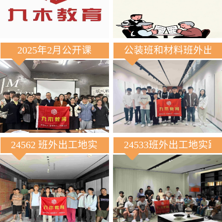
2025年2月公开课
公装班和材料班外出
24562 班外出工地实践
24533班外出工地实践