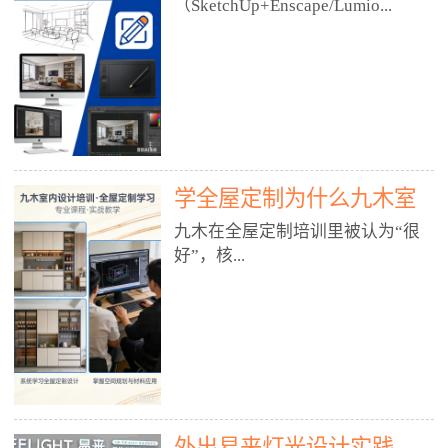
好？
（SketchUp+Enscape/Lumio...
厅、快餐店、奶茶店、火锅店等布
局、动线、后厨、消防、排烟、照
明、材料耐脏耐磨• 办公空间：开
n），九木之所以公认好，核心是
放式办公、会议室、接待区、茶水
只做室内、实战落地、全链路、本
间、强弱电规划• 酒店/民宿：大
地适配、总监带教、就业强，不是
堂、客房、走廊、布草间、消防疏
只教软件，而是教“能直接出图、
散• 商业店铺：服装店、美容院、
谈单、落地”的设计师能力。✅
网咖、展厅、培训机构• 公共空
学全屋定制为什么九木室
一、专一：20年只做室内，草图渲
间：展厅、会所、小型商业综合体
染是核心强项• 湖南少有的只做室
内设计培训机构好？
九木在全屋定制培训里被认为“很
2. 工装必备规范（非常关键）• 消
内设计培训的机构，不搞杂课，
好”，核...
防规范：疏散宽度、喷淋、烟感、
SketchUp+Enscape/Lumion是核心
防火分区、材料阻燃等级• 人体工
课程。• 课程完全贴合长沙本地市
程学：通道宽度、桌椅高度、动线
场：户型、材料、工艺、客户审
心是专注、实战、全链路、本地深
效率• 建筑规范：承重墙、梁位、
美、谈单习惯，学完就能用。• 不
耕、就业强，不是只教软件，而是
层高、设备井、强弱电、给排水•
教泛泛建模，只教室内定制/家装/
教“能直接上岗的设计师能力”。
工装制图标准：平面图、立面图、
工装的草图渲染逻辑。✅ 二、师
一、18年只做室内/全屋定制，够
节点大样、剖面图、材料表3. 全套
资：总监级全职，懂渲染更懂落地
专一• 湖南少有的只做室内设计培
软件技能（工装必备）• CAD：工
• 老师都是10年+实战设计总监，全
外出易来灯光设计实践
训的机构，不搞杂课，全屋定制是