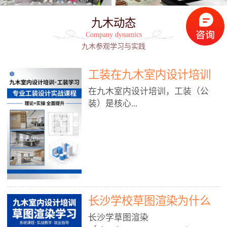
九木动态
Company dynamics
九木参观学习与实践
工装在九木室内设计培训
能学到东西吗?
在九木室内设计培训，工装（公
装）是核心...
模块之一，能学到非常系统、落
地、能直接用于工作的东西，不是
泛泛而谈，而是从规范、软件、材
料、施工到真实项目全链路覆盖。
下面给你讲得非常细、非常全面。
长沙学校草图渲染为什么
一、能学到什么（工装核心内容）
1. 工装类型全覆盖（真实商业空
九木室内设计培训机构
长沙学草图渲染
间）• 餐饮空间：中餐厅、西餐