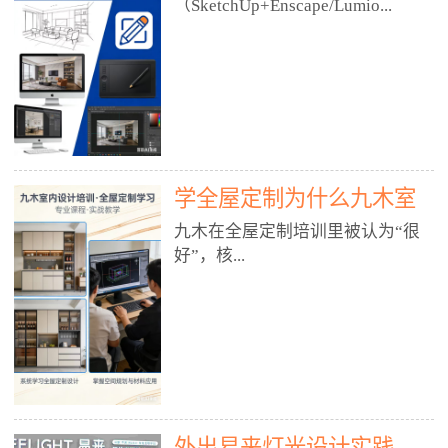
好？
（SketchUp+Enscape/Lumio...
厅、快餐店、奶茶店、火锅店等布
局、动线、后厨、消防、排烟、照
明、材料耐脏耐磨• 办公空间：开
n），九木之所以公认好，核心是
放式办公、会议室、接待区、茶水
只做室内、实战落地、全链路、本
间、强弱电规划• 酒店/民宿：大
地适配、总监带教、就业强，不是
堂、客房、走廊、布草间、消防疏
只教软件，而是教“能直接出图、
散• 商业店铺：服装店、美容院、
谈单、落地”的设计师能力。✅
网咖、展厅、培训机构• 公共空
学全屋定制为什么九木室
一、专一：20年只做室内，草图渲
间：展厅、会所、小型商业综合体
染是核心强项• 湖南少有的只做室
内设计培训机构好？
九木在全屋定制培训里被认为“很
2. 工装必备规范（非常关键）• 消
内设计培训的机构，不搞杂课，
好”，核...
防规范：疏散宽度、喷淋、烟感、
SketchUp+Enscape/Lumion是核心
防火分区、材料阻燃等级• 人体工
课程。• 课程完全贴合长沙本地市
程学：通道宽度、桌椅高度、动线
场：户型、材料、工艺、客户审
心是专注、实战、全链路、本地深
效率• 建筑规范：承重墙、梁位、
美、谈单习惯，学完就能用。• 不
耕、就业强，不是只教软件，而是
层高、设备井、强弱电、给排水•
教泛泛建模，只教室内定制/家装/
教“能直接上岗的设计师能力”。
工装制图标准：平面图、立面图、
工装的草图渲染逻辑。✅ 二、师
一、18年只做室内/全屋定制，够
节点大样、剖面图、材料表3. 全套
资：总监级全职，懂渲染更懂落地
专一• 湖南少有的只做室内设计培
软件技能（工装必备）• CAD：工
• 老师都是10年+实战设计总监，全
外出易来灯光设计实践
训的机构，不搞杂课，全屋定制是