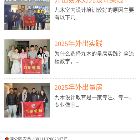
装施工图、深化图、节点大样、规
职授课，每月还在做真实项目。•
核心强项。• 课程完全贴合长沙本
范出图• 3DMAX+Vray：工装效果
九木室内设计培训较好的原因主要
不只教按钮操作，更讲建模逻辑、
地市场（户型、材料、工艺、客户
图、灯光、材质、商业空间表现•
有以下几...
材质真实感、灯光氛围、客户视
习惯），学完就能用。二、总监级
SU草图大师：快速建模、方案推敲
角、出图规范。• 创始人/艺术总监
全职师资，讲真东西• 老师都是10
• 酷家乐：快速出方案、全景图、
亲自带课，拿过行业金奖，懂设计
年+实战设计总监，全职授课，每
谈单展示• PS：效果图后期、方案
点： 1. 专注室内设计教育：是湖南
也懂市场。✅ 三、实战：3倍实操
2025年外出实践
月还在做真实项目。• 不只教软
排版、汇报PPT4. 材料与施工（工
唯一一家专业做室内设计教育的学
+真实项目，拒绝纸上谈兵• 实践课
件，更讲量房、谈单、预算、避
为什么选择九木的量房实践？全流
装最值钱的部分）• 工装常用材
校，专注设计教育20年，是专一、
时是理论3倍+，每周工地/材料市
坑、落地，都是一线经验。• 创始
程教学，...
料：地砖、石材、铝扣板、防火
专业、专注的高端室内设计培训品
场/家具馆实训。• 全程做真实项
人杨程老师亲自授课，拿过行业金
板、乳胶漆、木饰面、玻璃、不锈
牌，采用专业、实战的“理论加实
目：量房→CAD导入→SU建模
奖，懂设计也懂市场。三、实战为
钢• 施工工艺：吊顶、隔墙、地
践”教学模式，能从多方面培养室
→Enscape实时渲染→出图→谈单
王，拒绝纸上谈兵• 实践课时是理
从理论到落地 学习量房核心工
面、水电、防水、强弱电、消防改
内设计人才。2. 师资力量雄厚：由
2025年外出量房
→工地跟进。• 毕业至少15套SU模
论3倍+，每周工地/材料市场实
具：卷尺、激光测距仪、记录本
造• 成本控制：工装预算、报价、
10年以上经验的设计总监亲自授
型+10套高质量渲染图+3套完整方
训。• 学员全程参与真实项目：量
九木设计教育是一家专注、专一，
等，掌握“墙面平整度检测”“管道
损耗、工期管理• 工地实践：量
课，教师均为公司全职设计总监，
案，作品集直接求职。• 建模关联
房→CAD/酷家乐→拆单→预算→
专业做室...
定位”“空间动线规划”等实操技
房、现场交底、施工问题处理5. 方
在本行业从事设计工作8 - 10年以
CAD尺寸，渲染可预览材料/灯光/
谈单→工地跟进。• 毕业至少15套
巧。 结合CAD软件现场绘制原始
案设计能力（从0到完整方案）• 需
上。他们每月都有项目要做，能带
动线，提前发现落地问题。✅ 四、
施工图+3个完整案例，作品集直接
结构图，理解户型优缺点，为设计
求分析：客户定位、预算、风格、
领学生参与量房、谈单等实践活
课程：全链路，学完就是“会渲染
找工作。四、全链路课程，学完就
内设计培训的机构，拥有19年的丰
方案提供精准依据。工地实地教
功能• 平面布局：动线、分区、效
动，让学生学完可直接上岗，且对
的设计师”• 软件精通：SU建模（组
是设计师• 覆盖：软件（CAD/酷家
富经验。无论您是否有设计基础，
学，直面真实挑战 走进真实装修
率、合规• 风格设计：现代、极
学生认真负责。3. 教学模式多样：
件/场景/剖面/联动CAD）+
湘公网安备 43011102002347号