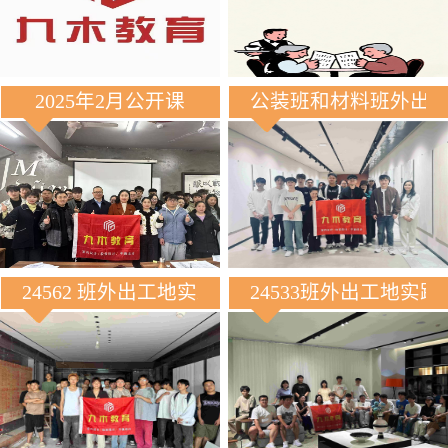
2025年2月公开课
公装班和材料班外出
24562 班外出工地实践
24533班外出工地实践