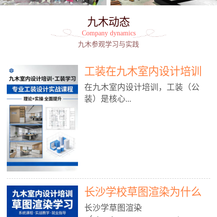
九木动态
Company dynamics
九木参观学习与实践
工装在九木室内设计培训
能学到东西吗?
在九木室内设计培训，工装（公
装）是核心...
模块之一，能学到非常系统、落
地、能直接用于工作的东西，不是
泛泛而谈，而是从规范、软件、材
料、施工到真实项目全链路覆盖。
下面给你讲得非常细、非常全面。
长沙学校草图渲染为什么
一、能学到什么（工装核心内容）
1. 工装类型全覆盖（真实商业空
九木室内设计培训机构
长沙学草图渲染
间）• 餐饮空间：中餐厅、西餐