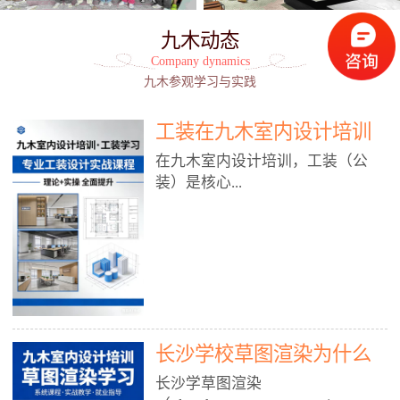
九木动态
Company dynamics
九木参观学习与实践
工装在九木室内设计培训
能学到东西吗?
在九木室内设计培训，工装（公
装）是核心...
模块之一，能学到非常系统、落
地、能直接用于工作的东西，不是
泛泛而谈，而是从规范、软件、材
料、施工到真实项目全链路覆盖。
下面给你讲得非常细、非常全面。
长沙学校草图渲染为什么
一、能学到什么（工装核心内容）
1. 工装类型全覆盖（真实商业空
九木室内设计培训机构
长沙学草图渲染
间）• 餐饮空间：中餐厅、西餐