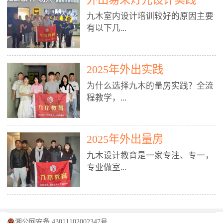
装施工图、深化图、节点大样、规
职授课，每月还在做真实项目。•
核心强项。• 课程完全贴合长沙本
范出图• 3DMAX+Vray：工装效果
九木室内设计培训较好的原因主要
不只教按钮操作，更讲建模逻辑、
地市场（户型、材料、工艺、客户
图、灯光、材质、商业空间表现•
有以下几...
材质真实感、灯光氛围、客户视
习惯），学完就能用。二、总监级
SU草图大师：快速建模、方案推敲
角、出图规范。• 创始人/艺术总监
全职师资，讲真东西• 老师都是10
• 酷家乐：快速出方案、全景图、
亲自带课，拿过行业金奖，懂设计
年+实战设计总监，全职授课，每
谈单展示• PS：效果图后期、方案
点： 1. 专注室内设计教育：是湖南
也懂市场。✅ 三、实战：3倍实操
2025年外出实践
月还在做真实项目。• 不只教软
排版、汇报PPT4. 材料与施工（工
唯一一家专业做室内设计教育的学
+真实项目，拒绝纸上谈兵• 实践课
件，更讲量房、谈单、预算、避
为什么选择九木的量房实践？全流
装最值钱的部分）• 工装常用材
校，专注设计教育20年，是专一、
时是理论3倍+，每周工地/材料市
坑、落地，都是一线经验。• 创始
程教学，...
料：地砖、石材、铝扣板、防火
专业、专注的高端室内设计培训品
场/家具馆实训。• 全程做真实项
人杨程老师亲自授课，拿过行业金
板、乳胶漆、木饰面、玻璃、不锈
牌，采用专业、实战的“理论加实
目：量房→CAD导入→SU建模
奖，懂设计也懂市场。三、实战为
钢• 施工工艺：吊顶、隔墙、地
践”教学模式，能从多方面培养室
→Enscape实时渲染→出图→谈单
王，拒绝纸上谈兵• 实践课时是理
从理论到落地 学习量房核心工
面、水电、防水、强弱电、消防改
内设计人才。2. 师资力量雄厚：由
2025年外出量房
→工地跟进。• 毕业至少15套SU模
论3倍+，每周工地/材料市场实
具：卷尺、激光测距仪、记录本
造• 成本控制：工装预算、报价、
10年以上经验的设计总监亲自授
型+10套高质量渲染图+3套完整方
训。• 学员全程参与真实项目：量
九木设计教育是一家专注、专一，
等，掌握“墙面平整度检测”“管道
损耗、工期管理• 工地实践：量
课，教师均为公司全职设计总监，
案，作品集直接求职。• 建模关联
房→CAD/酷家乐→拆单→预算→
专业做室...
定位”“空间动线规划”等实操技
房、现场交底、施工问题处理5. 方
在本行业从事设计工作8 - 10年以
CAD尺寸，渲染可预览材料/灯光/
谈单→工地跟进。• 毕业至少15套
巧。 结合CAD软件现场绘制原始
案设计能力（从0到完整方案）• 需
上。他们每月都有项目要做，能带
动线，提前发现落地问题。✅ 四、
施工图+3个完整案例，作品集直接
结构图，理解户型优缺点，为设计
求分析：客户定位、预算、风格、
领学生参与量房、谈单等实践活
课程：全链路，学完就是“会渲染
找工作。四、全链路课程，学完就
内设计培训的机构，拥有19年的丰
方案提供精准依据。工地实地教
功能• 平面布局：动线、分区、效
动，让学生学完可直接上岗，且对
的设计师”• 软件精通：SU建模（组
是设计师• 覆盖：软件（CAD/酷家
富经验。无论您是否有设计基础，
学，直面真实挑战 走进真实装修
率、合规• 风格设计：现代、极
学生认真负责。3. 教学模式多样：
件/场景/剖面/联动CAD）+
湘公网安备 43011102002347号