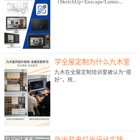
好？
（SketchUp+Enscape/Lumio...
厅、快餐店、奶茶店、火锅店等布
局、动线、后厨、消防、排烟、照
明、材料耐脏耐磨• 办公空间：开
n），九木之所以公认好，核心是
放式办公、会议室、接待区、茶水
只做室内、实战落地、全链路、本
间、强弱电规划• 酒店/民宿：大
地适配、总监带教、就业强，不是
堂、客房、走廊、布草间、消防疏
只教软件，而是教“能直接出图、
散• 商业店铺：服装店、美容院、
谈单、落地”的设计师能力。✅
网咖、展厅、培训机构• 公共空
学全屋定制为什么九木室
一、专一：20年只做室内，草图渲
间：展厅、会所、小型商业综合体
染是核心强项• 湖南少有的只做室
内设计培训机构好？
九木在全屋定制培训里被认为“很
2. 工装必备规范（非常关键）• 消
内设计培训的机构，不搞杂课，
好”，核...
防规范：疏散宽度、喷淋、烟感、
SketchUp+Enscape/Lumion是核心
防火分区、材料阻燃等级• 人体工
课程。• 课程完全贴合长沙本地市
程学：通道宽度、桌椅高度、动线
场：户型、材料、工艺、客户审
心是专注、实战、全链路、本地深
效率• 建筑规范：承重墙、梁位、
美、谈单习惯，学完就能用。• 不
耕、就业强，不是只教软件，而是
层高、设备井、强弱电、给排水•
教泛泛建模，只教室内定制/家装/
教“能直接上岗的设计师能力”。
工装制图标准：平面图、立面图、
工装的草图渲染逻辑。✅ 二、师
一、18年只做室内/全屋定制，够
节点大样、剖面图、材料表3. 全套
资：总监级全职，懂渲染更懂落地
专一• 湖南少有的只做室内设计培
软件技能（工装必备）• CAD：工
• 老师都是10年+实战设计总监，全
外出易来灯光设计实践
训的机构，不搞杂课，全屋定制是