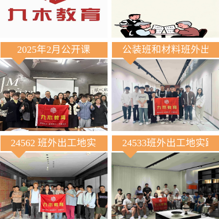
2025年2月公开课
公装班和材料班外出
24562 班外出工地实践
24533班外出工地实践