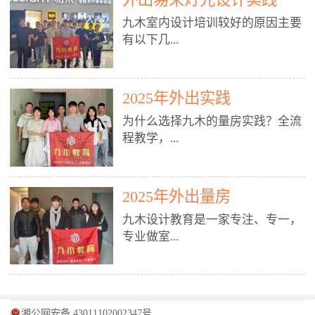
装施工图、深化图、节点大样、规
职授课，每月还在做真实项目。•
核心强项。• 课程完全贴合长沙本
范出图• 3DMAX+Vray：工装效果
九木室内设计培训较好的原因主要
不只教按钮操作，更讲建模逻辑、
地市场（户型、材料、工艺、客户
图、灯光、材质、商业空间表现•
有以下几...
材质真实感、灯光氛围、客户视
习惯），学完就能用。二、总监级
SU草图大师：快速建模、方案推敲
角、出图规范。• 创始人/艺术总监
全职师资，讲真东西• 老师都是10
• 酷家乐：快速出方案、全景图、
亲自带课，拿过行业金奖，懂设计
年+实战设计总监，全职授课，每
谈单展示• PS：效果图后期、方案
点： 1. 专注室内设计教育：是湖南
也懂市场。✅ 三、实战：3倍实操
2025年外出实践
月还在做真实项目。• 不只教软
排版、汇报PPT4. 材料与施工（工
唯一一家专业做室内设计教育的学
+真实项目，拒绝纸上谈兵• 实践课
件，更讲量房、谈单、预算、避
为什么选择九木的量房实践？全流
装最值钱的部分）• 工装常用材
校，专注设计教育20年，是专一、
时是理论3倍+，每周工地/材料市
坑、落地，都是一线经验。• 创始
程教学，...
料：地砖、石材、铝扣板、防火
专业、专注的高端室内设计培训品
场/家具馆实训。• 全程做真实项
人杨程老师亲自授课，拿过行业金
板、乳胶漆、木饰面、玻璃、不锈
牌，采用专业、实战的“理论加实
目：量房→CAD导入→SU建模
奖，懂设计也懂市场。三、实战为
钢• 施工工艺：吊顶、隔墙、地
践”教学模式，能从多方面培养室
→Enscape实时渲染→出图→谈单
王，拒绝纸上谈兵• 实践课时是理
从理论到落地 学习量房核心工
面、水电、防水、强弱电、消防改
内设计人才。2. 师资力量雄厚：由
2025年外出量房
→工地跟进。• 毕业至少15套SU模
论3倍+，每周工地/材料市场实
具：卷尺、激光测距仪、记录本
造• 成本控制：工装预算、报价、
10年以上经验的设计总监亲自授
型+10套高质量渲染图+3套完整方
训。• 学员全程参与真实项目：量
九木设计教育是一家专注、专一，
等，掌握“墙面平整度检测”“管道
损耗、工期管理• 工地实践：量
课，教师均为公司全职设计总监，
案，作品集直接求职。• 建模关联
房→CAD/酷家乐→拆单→预算→
专业做室...
定位”“空间动线规划”等实操技
房、现场交底、施工问题处理5. 方
在本行业从事设计工作8 - 10年以
CAD尺寸，渲染可预览材料/灯光/
谈单→工地跟进。• 毕业至少15套
巧。 结合CAD软件现场绘制原始
案设计能力（从0到完整方案）• 需
上。他们每月都有项目要做，能带
动线，提前发现落地问题。✅ 四、
施工图+3个完整案例，作品集直接
结构图，理解户型优缺点，为设计
求分析：客户定位、预算、风格、
领学生参与量房、谈单等实践活
课程：全链路，学完就是“会渲染
找工作。四、全链路课程，学完就
内设计培训的机构，拥有19年的丰
方案提供精准依据。工地实地教
功能• 平面布局：动线、分区、效
动，让学生学完可直接上岗，且对
的设计师”• 软件精通：SU建模（组
是设计师• 覆盖：软件（CAD/酷家
富经验。无论您是否有设计基础，
学，直面真实挑战 走进真实装修
率、合规• 风格设计：现代、极
学生认真负责。3. 教学模式多样：
件/场景/剖面/联动CAD）+
湘公网安备 43011102002347号