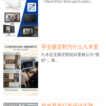
好？
（SketchUp+Enscape/Lumio...
厅、快餐店、奶茶店、火锅店等布
局、动线、后厨、消防、排烟、照
明、材料耐脏耐磨• 办公空间：开
n），九木之所以公认好，核心是
放式办公、会议室、接待区、茶水
只做室内、实战落地、全链路、本
间、强弱电规划• 酒店/民宿：大
地适配、总监带教、就业强，不是
堂、客房、走廊、布草间、消防疏
只教软件，而是教“能直接出图、
散• 商业店铺：服装店、美容院、
谈单、落地”的设计师能力。✅
网咖、展厅、培训机构• 公共空
学全屋定制为什么九木室
一、专一：20年只做室内，草图渲
间：展厅、会所、小型商业综合体
染是核心强项• 湖南少有的只做室
内设计培训机构好？
九木在全屋定制培训里被认为“很
2. 工装必备规范（非常关键）• 消
内设计培训的机构，不搞杂课，
好”，核...
防规范：疏散宽度、喷淋、烟感、
SketchUp+Enscape/Lumion是核心
防火分区、材料阻燃等级• 人体工
课程。• 课程完全贴合长沙本地市
程学：通道宽度、桌椅高度、动线
场：户型、材料、工艺、客户审
心是专注、实战、全链路、本地深
效率• 建筑规范：承重墙、梁位、
美、谈单习惯，学完就能用。• 不
耕、就业强，不是只教软件，而是
层高、设备井、强弱电、给排水•
教泛泛建模，只教室内定制/家装/
教“能直接上岗的设计师能力”。
工装制图标准：平面图、立面图、
工装的草图渲染逻辑。✅ 二、师
一、18年只做室内/全屋定制，够
节点大样、剖面图、材料表3. 全套
资：总监级全职，懂渲染更懂落地
专一• 湖南少有的只做室内设计培
软件技能（工装必备）• CAD：工
• 老师都是10年+实战设计总监，全
外出易来灯光设计实践
训的机构，不搞杂课，全屋定制是