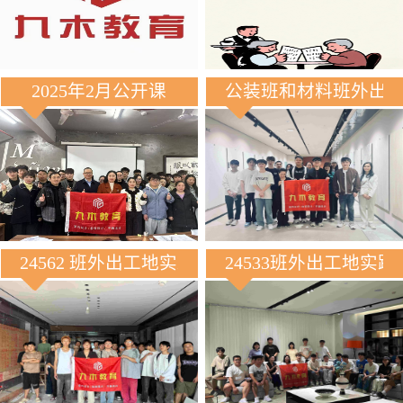
2025年2月公开课
公装班和材料班外出
24562 班外出工地实践
24533班外出工地实践