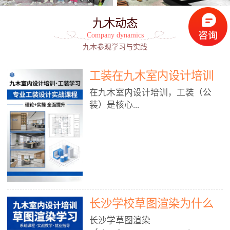
九木动态
Company dynamics
九木参观学习与实践
工装在九木室内设计培训
能学到东西吗?
在九木室内设计培训，工装（公
装）是核心...
模块之一，能学到非常系统、落
地、能直接用于工作的东西，不是
泛泛而谈，而是从规范、软件、材
料、施工到真实项目全链路覆盖。
下面给你讲得非常细、非常全面。
长沙学校草图渲染为什么
一、能学到什么（工装核心内容）
1. 工装类型全覆盖（真实商业空
九木室内设计培训机构
长沙学草图渲染
间）• 餐饮空间：中餐厅、西餐