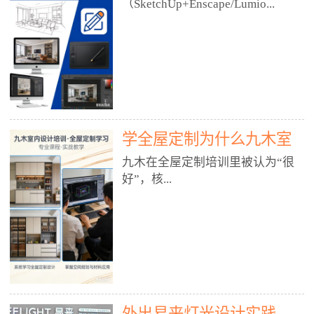
好？
（SketchUp+Enscape/Lumio...
厅、快餐店、奶茶店、火锅店等布
局、动线、后厨、消防、排烟、照
明、材料耐脏耐磨• 办公空间：开
n），九木之所以公认好，核心是
放式办公、会议室、接待区、茶水
只做室内、实战落地、全链路、本
间、强弱电规划• 酒店/民宿：大
地适配、总监带教、就业强，不是
堂、客房、走廊、布草间、消防疏
只教软件，而是教“能直接出图、
散• 商业店铺：服装店、美容院、
谈单、落地”的设计师能力。✅
网咖、展厅、培训机构• 公共空
学全屋定制为什么九木室
一、专一：20年只做室内，草图渲
间：展厅、会所、小型商业综合体
染是核心强项• 湖南少有的只做室
内设计培训机构好？
九木在全屋定制培训里被认为“很
2. 工装必备规范（非常关键）• 消
内设计培训的机构，不搞杂课，
好”，核...
防规范：疏散宽度、喷淋、烟感、
SketchUp+Enscape/Lumion是核心
防火分区、材料阻燃等级• 人体工
课程。• 课程完全贴合长沙本地市
程学：通道宽度、桌椅高度、动线
场：户型、材料、工艺、客户审
心是专注、实战、全链路、本地深
效率• 建筑规范：承重墙、梁位、
美、谈单习惯，学完就能用。• 不
耕、就业强，不是只教软件，而是
层高、设备井、强弱电、给排水•
教泛泛建模，只教室内定制/家装/
教“能直接上岗的设计师能力”。
工装制图标准：平面图、立面图、
工装的草图渲染逻辑。✅ 二、师
一、18年只做室内/全屋定制，够
节点大样、剖面图、材料表3. 全套
资：总监级全职，懂渲染更懂落地
专一• 湖南少有的只做室内设计培
软件技能（工装必备）• CAD：工
• 老师都是10年+实战设计总监，全
外出易来灯光设计实践
训的机构，不搞杂课，全屋定制是