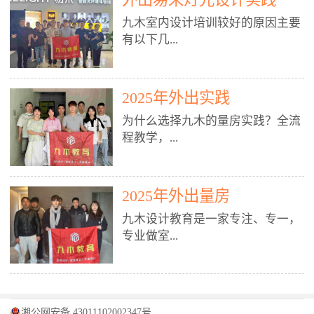
装施工图、深化图、节点大样、规
职授课，每月还在做真实项目。•
核心强项。• 课程完全贴合长沙本
范出图• 3DMAX+Vray：工装效果
九木室内设计培训较好的原因主要
不只教按钮操作，更讲建模逻辑、
地市场（户型、材料、工艺、客户
图、灯光、材质、商业空间表现•
有以下几...
材质真实感、灯光氛围、客户视
习惯），学完就能用。二、总监级
SU草图大师：快速建模、方案推敲
角、出图规范。• 创始人/艺术总监
全职师资，讲真东西• 老师都是10
• 酷家乐：快速出方案、全景图、
亲自带课，拿过行业金奖，懂设计
年+实战设计总监，全职授课，每
谈单展示• PS：效果图后期、方案
点： 1. 专注室内设计教育：是湖南
也懂市场。✅ 三、实战：3倍实操
2025年外出实践
月还在做真实项目。• 不只教软
排版、汇报PPT4. 材料与施工（工
唯一一家专业做室内设计教育的学
+真实项目，拒绝纸上谈兵• 实践课
件，更讲量房、谈单、预算、避
为什么选择九木的量房实践？全流
装最值钱的部分）• 工装常用材
校，专注设计教育20年，是专一、
时是理论3倍+，每周工地/材料市
坑、落地，都是一线经验。• 创始
程教学，...
料：地砖、石材、铝扣板、防火
专业、专注的高端室内设计培训品
场/家具馆实训。• 全程做真实项
人杨程老师亲自授课，拿过行业金
板、乳胶漆、木饰面、玻璃、不锈
牌，采用专业、实战的“理论加实
目：量房→CAD导入→SU建模
奖，懂设计也懂市场。三、实战为
钢• 施工工艺：吊顶、隔墙、地
践”教学模式，能从多方面培养室
→Enscape实时渲染→出图→谈单
王，拒绝纸上谈兵• 实践课时是理
从理论到落地 学习量房核心工
面、水电、防水、强弱电、消防改
内设计人才。2. 师资力量雄厚：由
2025年外出量房
→工地跟进。• 毕业至少15套SU模
论3倍+，每周工地/材料市场实
具：卷尺、激光测距仪、记录本
造• 成本控制：工装预算、报价、
10年以上经验的设计总监亲自授
型+10套高质量渲染图+3套完整方
训。• 学员全程参与真实项目：量
九木设计教育是一家专注、专一，
等，掌握“墙面平整度检测”“管道
损耗、工期管理• 工地实践：量
课，教师均为公司全职设计总监，
案，作品集直接求职。• 建模关联
房→CAD/酷家乐→拆单→预算→
专业做室...
定位”“空间动线规划”等实操技
房、现场交底、施工问题处理5. 方
在本行业从事设计工作8 - 10年以
CAD尺寸，渲染可预览材料/灯光/
谈单→工地跟进。• 毕业至少15套
巧。 结合CAD软件现场绘制原始
案设计能力（从0到完整方案）• 需
上。他们每月都有项目要做，能带
动线，提前发现落地问题。✅ 四、
施工图+3个完整案例，作品集直接
结构图，理解户型优缺点，为设计
求分析：客户定位、预算、风格、
领学生参与量房、谈单等实践活
课程：全链路，学完就是“会渲染
找工作。四、全链路课程，学完就
内设计培训的机构，拥有19年的丰
方案提供精准依据。工地实地教
功能• 平面布局：动线、分区、效
动，让学生学完可直接上岗，且对
的设计师”• 软件精通：SU建模（组
是设计师• 覆盖：软件（CAD/酷家
富经验。无论您是否有设计基础，
学，直面真实挑战 走进真实装修
率、合规• 风格设计：现代、极
学生认真负责。3. 教学模式多样：
件/场景/剖面/联动CAD）+
湘公网安备 43011102002347号