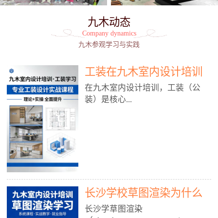
九木动态
Company dynamics
九木参观学习与实践
工装在九木室内设计培训
能学到东西吗?
在九木室内设计培训，工装（公
装）是核心...
模块之一，能学到非常系统、落
地、能直接用于工作的东西，不是
泛泛而谈，而是从规范、软件、材
料、施工到真实项目全链路覆盖。
下面给你讲得非常细、非常全面。
长沙学校草图渲染为什么
一、能学到什么（工装核心内容）
1. 工装类型全覆盖（真实商业空
九木室内设计培训机构
长沙学草图渲染
间）• 餐饮空间：中餐厅、西餐