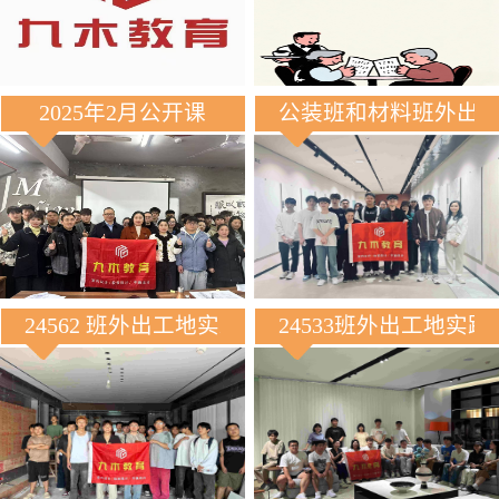
2025年2月公开课
公装班和材料班外出
24562 班外出工地实践
24533班外出工地实践