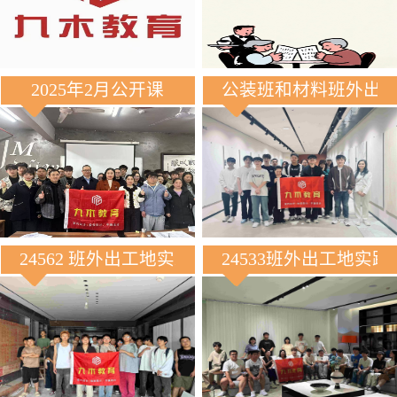
2025年2月公开课
公装班和材料班外出
24562 班外出工地实践
24533班外出工地实践