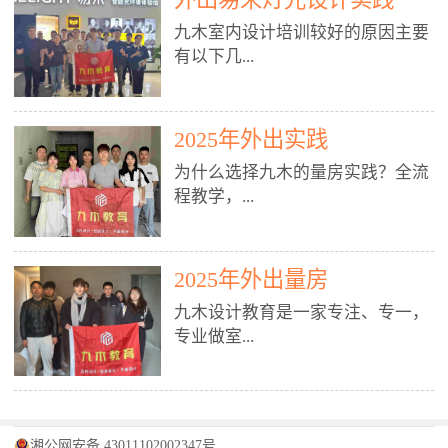
装施工图、深化图、节点大样、规
职授课，每月还在做真实项目。•
核心强项。• 课程完全贴合长沙本
范出图• 3DMAX+Vray：工装效果
九木室内设计培训较好的原因主要
不只教按钮操作，更讲建模逻辑、
地市场（户型、材料、工艺、客户
图、灯光、材质、商业空间表现•
有以下几...
材质真实感、灯光氛围、客户视
习惯），学完就能用。二、总监级
SU草图大师：快速建模、方案推敲
角、出图规范。• 创始人/艺术总监
全职师资，讲真东西• 老师都是10
• 酷家乐：快速出方案、全景图、
亲自带课，拿过行业金奖，懂设计
年+实战设计总监，全职授课，每
谈单展示• PS：效果图后期、方案
点： 1. 专注室内设计教育：是湖南
也懂市场。✅ 三、实战：3倍实操
2025年外出实践
月还在做真实项目。• 不只教软
排版、汇报PPT4. 材料与施工（工
唯一一家专业做室内设计教育的学
+真实项目，拒绝纸上谈兵• 实践课
件，更讲量房、谈单、预算、避
为什么选择九木的量房实践？全流
装最值钱的部分）• 工装常用材
校，专注设计教育20年，是专一、
时是理论3倍+，每周工地/材料市
坑、落地，都是一线经验。• 创始
程教学，...
料：地砖、石材、铝扣板、防火
专业、专注的高端室内设计培训品
场/家具馆实训。• 全程做真实项
人杨程老师亲自授课，拿过行业金
板、乳胶漆、木饰面、玻璃、不锈
牌，采用专业、实战的“理论加实
目：量房→CAD导入→SU建模
奖，懂设计也懂市场。三、实战为
钢• 施工工艺：吊顶、隔墙、地
践”教学模式，能从多方面培养室
→Enscape实时渲染→出图→谈单
王，拒绝纸上谈兵• 实践课时是理
从理论到落地 学习量房核心工
面、水电、防水、强弱电、消防改
内设计人才。2. 师资力量雄厚：由
2025年外出量房
→工地跟进。• 毕业至少15套SU模
论3倍+，每周工地/材料市场实
具：卷尺、激光测距仪、记录本
造• 成本控制：工装预算、报价、
10年以上经验的设计总监亲自授
型+10套高质量渲染图+3套完整方
训。• 学员全程参与真实项目：量
九木设计教育是一家专注、专一，
等，掌握“墙面平整度检测”“管道
损耗、工期管理• 工地实践：量
课，教师均为公司全职设计总监，
案，作品集直接求职。• 建模关联
房→CAD/酷家乐→拆单→预算→
专业做室...
定位”“空间动线规划”等实操技
房、现场交底、施工问题处理5. 方
在本行业从事设计工作8 - 10年以
CAD尺寸，渲染可预览材料/灯光/
谈单→工地跟进。• 毕业至少15套
巧。 结合CAD软件现场绘制原始
案设计能力（从0到完整方案）• 需
上。他们每月都有项目要做，能带
动线，提前发现落地问题。✅ 四、
施工图+3个完整案例，作品集直接
结构图，理解户型优缺点，为设计
求分析：客户定位、预算、风格、
领学生参与量房、谈单等实践活
课程：全链路，学完就是“会渲染
找工作。四、全链路课程，学完就
内设计培训的机构，拥有19年的丰
方案提供精准依据。工地实地教
功能• 平面布局：动线、分区、效
动，让学生学完可直接上岗，且对
的设计师”• 软件精通：SU建模（组
是设计师• 覆盖：软件（CAD/酷家
富经验。无论您是否有设计基础，
学，直面真实挑战 走进真实装修
率、合规• 风格设计：现代、极
学生认真负责。3. 教学模式多样：
件/场景/剖面/联动CAD）+
湘公网安备 43011102002347号