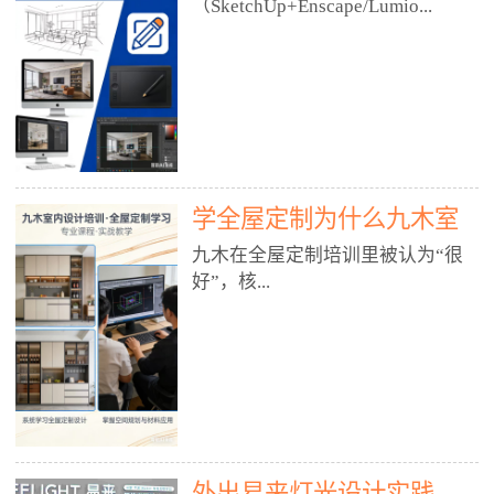
好？
（SketchUp+Enscape/Lumio...
厅、快餐店、奶茶店、火锅店等布
局、动线、后厨、消防、排烟、照
明、材料耐脏耐磨• 办公空间：开
n），九木之所以公认好，核心是
放式办公、会议室、接待区、茶水
只做室内、实战落地、全链路、本
间、强弱电规划• 酒店/民宿：大
地适配、总监带教、就业强，不是
堂、客房、走廊、布草间、消防疏
只教软件，而是教“能直接出图、
散• 商业店铺：服装店、美容院、
谈单、落地”的设计师能力。✅
网咖、展厅、培训机构• 公共空
学全屋定制为什么九木室
一、专一：20年只做室内，草图渲
间：展厅、会所、小型商业综合体
染是核心强项• 湖南少有的只做室
内设计培训机构好？
九木在全屋定制培训里被认为“很
2. 工装必备规范（非常关键）• 消
内设计培训的机构，不搞杂课，
好”，核...
防规范：疏散宽度、喷淋、烟感、
SketchUp+Enscape/Lumion是核心
防火分区、材料阻燃等级• 人体工
课程。• 课程完全贴合长沙本地市
程学：通道宽度、桌椅高度、动线
场：户型、材料、工艺、客户审
心是专注、实战、全链路、本地深
效率• 建筑规范：承重墙、梁位、
美、谈单习惯，学完就能用。• 不
耕、就业强，不是只教软件，而是
层高、设备井、强弱电、给排水•
教泛泛建模，只教室内定制/家装/
教“能直接上岗的设计师能力”。
工装制图标准：平面图、立面图、
工装的草图渲染逻辑。✅ 二、师
一、18年只做室内/全屋定制，够
节点大样、剖面图、材料表3. 全套
资：总监级全职，懂渲染更懂落地
专一• 湖南少有的只做室内设计培
软件技能（工装必备）• CAD：工
• 老师都是10年+实战设计总监，全
外出易来灯光设计实践
训的机构，不搞杂课，全屋定制是