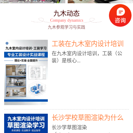
九木动态
Company dynamics
九木参观学习与实践
工装在九木室内设计培训
能学到东西吗?
在九木室内设计培训，工装（公
装）是核心...
模块之一，能学到非常系统、落
地、能直接用于工作的东西，不是
泛泛而谈，而是从规范、软件、材
料、施工到真实项目全链路覆盖。
下面给你讲得非常细、非常全面。
长沙学校草图渲染为什么
一、能学到什么（工装核心内容）
1. 工装类型全覆盖（真实商业空
九木室内设计培训机构
长沙学草图渲染
间）• 餐饮空间：中餐厅、西餐