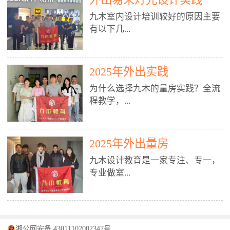
装施工图、深化图、节点大样、规
职授课，每月还在做真实项目。•
核心强项。• 课程完全贴合长沙本
范出图• 3DMAX+Vray：工装效果
九木室内设计培训较好的原因主要
不只教按钮操作，更讲建模逻辑、
地市场（户型、材料、工艺、客户
图、灯光、材质、商业空间表现•
有以下几...
材质真实感、灯光氛围、客户视
习惯），学完就能用。二、总监级
SU草图大师：快速建模、方案推敲
角、出图规范。• 创始人/艺术总监
全职师资，讲真东西• 老师都是10
• 酷家乐：快速出方案、全景图、
亲自带课，拿过行业金奖，懂设计
年+实战设计总监，全职授课，每
谈单展示• PS：效果图后期、方案
点： 1. 专注室内设计教育：是湖南
也懂市场。✅ 三、实战：3倍实操
2025年外出实践
月还在做真实项目。• 不只教软
排版、汇报PPT4. 材料与施工（工
唯一一家专业做室内设计教育的学
+真实项目，拒绝纸上谈兵• 实践课
件，更讲量房、谈单、预算、避
为什么选择九木的量房实践？全流
装最值钱的部分）• 工装常用材
校，专注设计教育20年，是专一、
时是理论3倍+，每周工地/材料市
坑、落地，都是一线经验。• 创始
程教学，...
料：地砖、石材、铝扣板、防火
专业、专注的高端室内设计培训品
场/家具馆实训。• 全程做真实项
人杨程老师亲自授课，拿过行业金
板、乳胶漆、木饰面、玻璃、不锈
牌，采用专业、实战的“理论加实
目：量房→CAD导入→SU建模
奖，懂设计也懂市场。三、实战为
钢• 施工工艺：吊顶、隔墙、地
践”教学模式，能从多方面培养室
→Enscape实时渲染→出图→谈单
王，拒绝纸上谈兵• 实践课时是理
从理论到落地 学习量房核心工
面、水电、防水、强弱电、消防改
内设计人才。2. 师资力量雄厚：由
2025年外出量房
→工地跟进。• 毕业至少15套SU模
论3倍+，每周工地/材料市场实
具：卷尺、激光测距仪、记录本
造• 成本控制：工装预算、报价、
10年以上经验的设计总监亲自授
型+10套高质量渲染图+3套完整方
训。• 学员全程参与真实项目：量
九木设计教育是一家专注、专一，
等，掌握“墙面平整度检测”“管道
损耗、工期管理• 工地实践：量
课，教师均为公司全职设计总监，
案，作品集直接求职。• 建模关联
房→CAD/酷家乐→拆单→预算→
专业做室...
定位”“空间动线规划”等实操技
房、现场交底、施工问题处理5. 方
在本行业从事设计工作8 - 10年以
CAD尺寸，渲染可预览材料/灯光/
谈单→工地跟进。• 毕业至少15套
巧。 结合CAD软件现场绘制原始
案设计能力（从0到完整方案）• 需
上。他们每月都有项目要做，能带
动线，提前发现落地问题。✅ 四、
施工图+3个完整案例，作品集直接
结构图，理解户型优缺点，为设计
求分析：客户定位、预算、风格、
领学生参与量房、谈单等实践活
课程：全链路，学完就是“会渲染
找工作。四、全链路课程，学完就
内设计培训的机构，拥有19年的丰
方案提供精准依据。工地实地教
功能• 平面布局：动线、分区、效
动，让学生学完可直接上岗，且对
的设计师”• 软件精通：SU建模（组
是设计师• 覆盖：软件（CAD/酷家
富经验。无论您是否有设计基础，
学，直面真实挑战 走进真实装修
率、合规• 风格设计：现代、极
学生认真负责。3. 教学模式多样：
件/场景/剖面/联动CAD）+
湘公网安备 43011102002347号