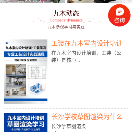
九木动态
Company dynamics
九木参观学习与实践
工装在九木室内设计培训
能学到东西吗?
在九木室内设计培训，工装（公
装）是核心...
模块之一，能学到非常系统、落
地、能直接用于工作的东西，不是
泛泛而谈，而是从规范、软件、材
料、施工到真实项目全链路覆盖。
下面给你讲得非常细、非常全面。
长沙学校草图渲染为什么
一、能学到什么（工装核心内容）
1. 工装类型全覆盖（真实商业空
九木室内设计培训机构
长沙学草图渲染
间）• 餐饮空间：中餐厅、西餐