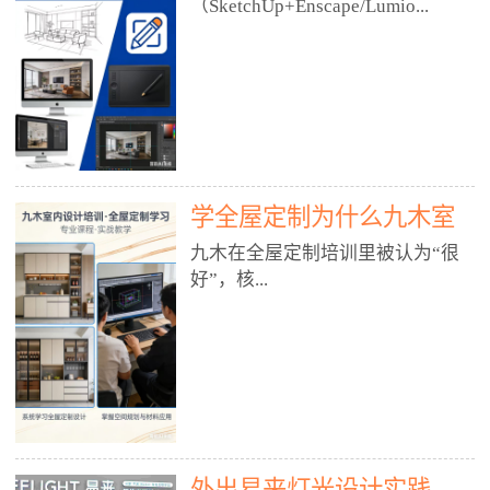
好？
（SketchUp+Enscape/Lumio...
厅、快餐店、奶茶店、火锅店等布
局、动线、后厨、消防、排烟、照
明、材料耐脏耐磨• 办公空间：开
n），九木之所以公认好，核心是
放式办公、会议室、接待区、茶水
只做室内、实战落地、全链路、本
间、强弱电规划• 酒店/民宿：大
地适配、总监带教、就业强，不是
堂、客房、走廊、布草间、消防疏
只教软件，而是教“能直接出图、
散• 商业店铺：服装店、美容院、
谈单、落地”的设计师能力。✅
网咖、展厅、培训机构• 公共空
学全屋定制为什么九木室
一、专一：20年只做室内，草图渲
间：展厅、会所、小型商业综合体
染是核心强项• 湖南少有的只做室
内设计培训机构好？
九木在全屋定制培训里被认为“很
2. 工装必备规范（非常关键）• 消
内设计培训的机构，不搞杂课，
好”，核...
防规范：疏散宽度、喷淋、烟感、
SketchUp+Enscape/Lumion是核心
防火分区、材料阻燃等级• 人体工
课程。• 课程完全贴合长沙本地市
程学：通道宽度、桌椅高度、动线
场：户型、材料、工艺、客户审
心是专注、实战、全链路、本地深
效率• 建筑规范：承重墙、梁位、
美、谈单习惯，学完就能用。• 不
耕、就业强，不是只教软件，而是
层高、设备井、强弱电、给排水•
教泛泛建模，只教室内定制/家装/
教“能直接上岗的设计师能力”。
工装制图标准：平面图、立面图、
工装的草图渲染逻辑。✅ 二、师
一、18年只做室内/全屋定制，够
节点大样、剖面图、材料表3. 全套
资：总监级全职，懂渲染更懂落地
专一• 湖南少有的只做室内设计培
软件技能（工装必备）• CAD：工
• 老师都是10年+实战设计总监，全
外出易来灯光设计实践
训的机构，不搞杂课，全屋定制是