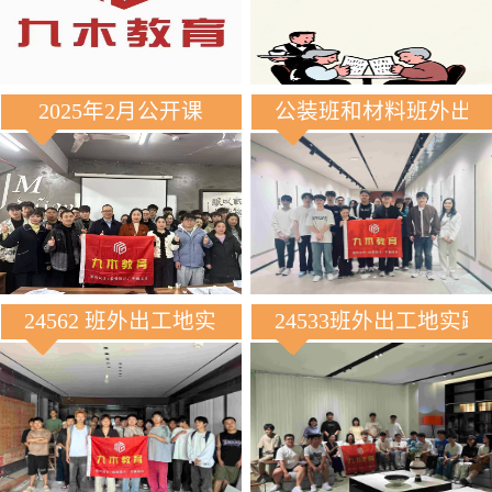
2025年2月公开课
公装班和材料班外出
24562 班外出工地实践
24533班外出工地实践