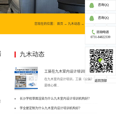
咨询QQ
咨询QQ
您现在的位置：
首页
→
九木动态
→
九木动态
0731-84822339
培
九木动态
更多>>
工装在九木室内设计培训能学到东西吗?
在九木室内设计培训，工装（公装）
返回顶部
是核心模...
长沙学校草图渲染为什么九木室内设计培训机构好？
想
块之一，能学到非常系统、落地、能
学全屋定制为什么九木室内设计培训机构好？
直接用于工作的东西，不是泛泛而