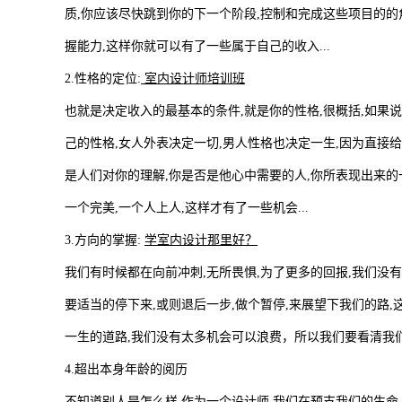
质,你应该尽快跳到你的下一个阶段,控制和完成这些项目的的
握能力,这样你就可以有了一些属于自己的收入...
2.性格的定位:
室内设计师培训班
也就是决定收入的最基本的条件,就是你的性格,很概括,如果
己的性格,女人外表决定一切,男人性格也决定一生,因为直接给我
是人们对你的理解,你是否是他心中需要的人,你所表现出来的
一个完美,一个人上人,这样才有了一些机会...
3.方向的掌握:
学室内设计那里好？
我们有时候都在向前冲刺,无所畏惧,为了更多的回报,我们没有
要适当的停下来,或则退后一步,做个暂停,来展望下我们的路
一生的道路,我们没有太多机会可以浪费，所以我们要看清我们
4.超出本身年龄的阅历
不知道别人是怎么样,作为一个设计师,我们在预支我们的生命