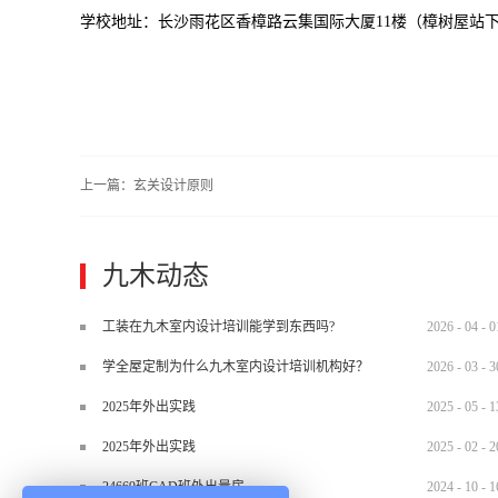
学校地址：长沙雨花区香樟路云集国际大厦11楼（樟树屋站
上一篇：
玄关设计原则
九木动态
工装在九木室内设计培训能学到东西吗?
2026
-
04
-
0
学全屋定制为什么九木室内设计培训机构好？
2026
-
03
-
3
2025年外出实践
2025
-
05
-
1
2025年外出实践
2025
-
02
-
2
24669班CAD班外出量房
2024
-
10
-
1