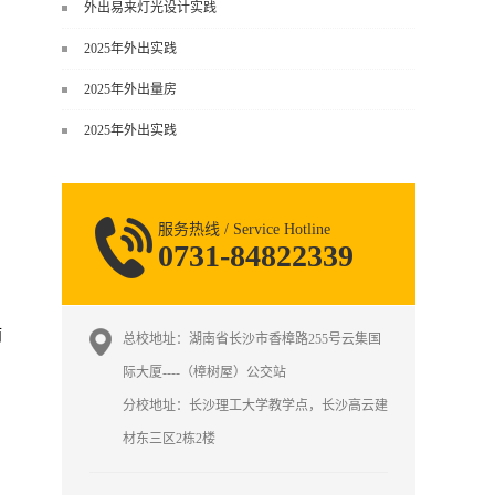
谈，而是从规范、软件、材料、施工
外出易来灯光设计实践
到真实项目全链路覆盖。下面给你讲
2025年外出实践
得非常细、非常全面。一、能学到什
么（工装核心内容）1. 工装类型全覆
2025年外出量房
盖（真实商业空间）• 餐饮空间：中餐
2025年外出实践
厅、西餐厅、快餐店、奶茶店、火锅
店等布局、动线、后厨、消防、排
烟、照明、材料耐脏耐磨• 办公空间：
开放式办公、会议室、接待区、茶
服务热线 / Service Hotline
水...
0731-84822339
而
总校地址：湖南省长沙市香樟路255号云集国
际大厦----（樟树屋）公交站
分校地址：长沙理工大学教学点，长沙高云建
材东三区2栋2楼