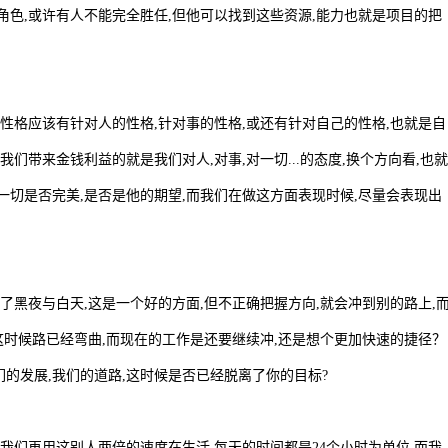
角色,或许有人不能完全胜任,但他可以找到这些资源,能力也就是项目的把
说性格应该有针对人的性格,针对事的性格,或还有针对自己的性格,也就是自
们带来金钱利益的就是我们对人,对事,对一切...的态度,换个方向看,也就
一切是否完美,是否是他的期望,而我们在做这方面表现时候,尽量会表现出
了黑夜与白天,这是一个好的方面,但不正确把握方向,就会冲到别的路上,
,这时候路已经弯曲,而现在的工作是还要继续冲,还是想个更加快速的捷径？
的发展,我们的道路,这时候是否已经脱离了你的目标?
,我们再用这别人两倍的速度在生活,每天的时间都是24个小时为单位,而我