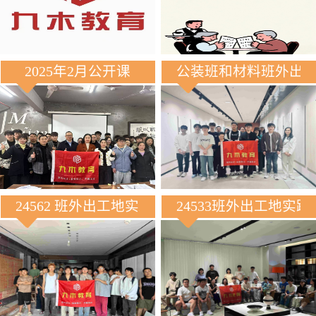
2025年2月公开课
公装班和材料班外出
24562 班外出工地实践
24533班外出工地实践