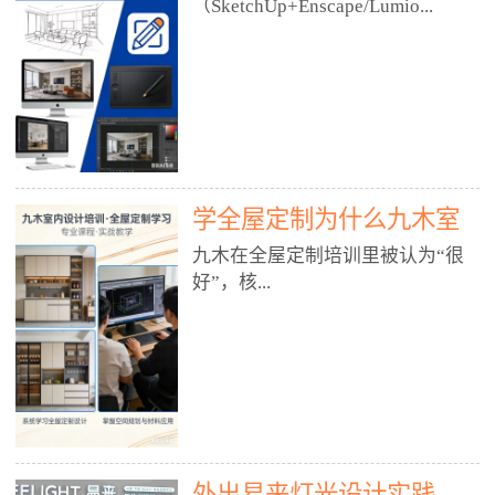
好？
（SketchUp+Enscape/Lumio...
厅、快餐店、奶茶店、火锅店等布
局、动线、后厨、消防、排烟、照
明、材料耐脏耐磨• 办公空间：开
n），九木之所以公认好，核心是
放式办公、会议室、接待区、茶水
只做室内、实战落地、全链路、本
间、强弱电规划• 酒店/民宿：大
地适配、总监带教、就业强，不是
堂、客房、走廊、布草间、消防疏
只教软件，而是教“能直接出图、
散• 商业店铺：服装店、美容院、
谈单、落地”的设计师能力。✅
网咖、展厅、培训机构• 公共空
学全屋定制为什么九木室
一、专一：20年只做室内，草图渲
间：展厅、会所、小型商业综合体
染是核心强项• 湖南少有的只做室
内设计培训机构好？
九木在全屋定制培训里被认为“很
2. 工装必备规范（非常关键）• 消
内设计培训的机构，不搞杂课，
好”，核...
防规范：疏散宽度、喷淋、烟感、
SketchUp+Enscape/Lumion是核心
防火分区、材料阻燃等级• 人体工
课程。• 课程完全贴合长沙本地市
程学：通道宽度、桌椅高度、动线
场：户型、材料、工艺、客户审
心是专注、实战、全链路、本地深
效率• 建筑规范：承重墙、梁位、
美、谈单习惯，学完就能用。• 不
耕、就业强，不是只教软件，而是
层高、设备井、强弱电、给排水•
教泛泛建模，只教室内定制/家装/
教“能直接上岗的设计师能力”。
工装制图标准：平面图、立面图、
工装的草图渲染逻辑。✅ 二、师
一、18年只做室内/全屋定制，够
节点大样、剖面图、材料表3. 全套
资：总监级全职，懂渲染更懂落地
专一• 湖南少有的只做室内设计培
软件技能（工装必备）• CAD：工
• 老师都是10年+实战设计总监，全
外出易来灯光设计实践
训的机构，不搞杂课，全屋定制是