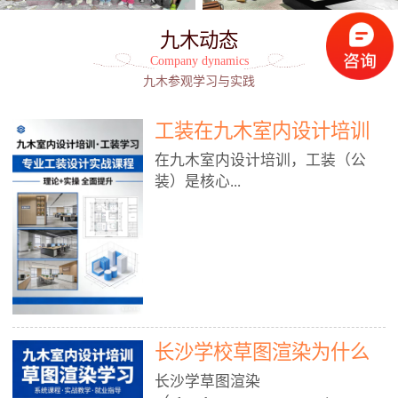
九木动态
Company dynamics
九木参观学习与实践
工装在九木室内设计培训
能学到东西吗?
在九木室内设计培训，工装（公
装）是核心...
模块之一，能学到非常系统、落
地、能直接用于工作的东西，不是
泛泛而谈，而是从规范、软件、材
料、施工到真实项目全链路覆盖。
下面给你讲得非常细、非常全面。
长沙学校草图渲染为什么
一、能学到什么（工装核心内容）
1. 工装类型全覆盖（真实商业空
九木室内设计培训机构
长沙学草图渲染
间）• 餐饮空间：中餐厅、西餐