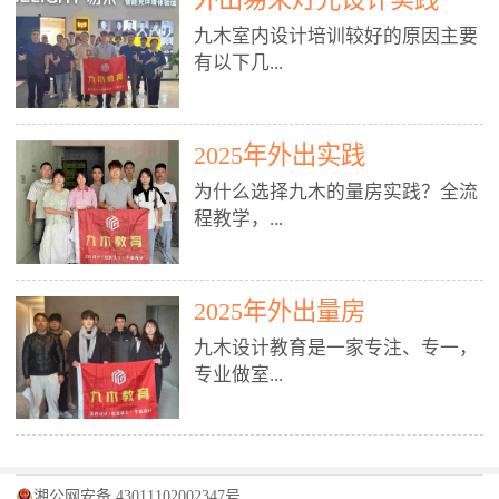
装施工图、深化图、节点大样、规
职授课，每月还在做真实项目。•
核心强项。• 课程完全贴合长沙本
范出图• 3DMAX+Vray：工装效果
九木室内设计培训较好的原因主要
不只教按钮操作，更讲建模逻辑、
地市场（户型、材料、工艺、客户
图、灯光、材质、商业空间表现•
有以下几...
材质真实感、灯光氛围、客户视
习惯），学完就能用。二、总监级
SU草图大师：快速建模、方案推敲
角、出图规范。• 创始人/艺术总监
全职师资，讲真东西• 老师都是10
• 酷家乐：快速出方案、全景图、
亲自带课，拿过行业金奖，懂设计
年+实战设计总监，全职授课，每
谈单展示• PS：效果图后期、方案
点： 1. 专注室内设计教育：是湖南
也懂市场。✅ 三、实战：3倍实操
2025年外出实践
月还在做真实项目。• 不只教软
排版、汇报PPT4. 材料与施工（工
唯一一家专业做室内设计教育的学
+真实项目，拒绝纸上谈兵• 实践课
件，更讲量房、谈单、预算、避
为什么选择九木的量房实践？全流
装最值钱的部分）• 工装常用材
校，专注设计教育20年，是专一、
时是理论3倍+，每周工地/材料市
坑、落地，都是一线经验。• 创始
程教学，...
料：地砖、石材、铝扣板、防火
专业、专注的高端室内设计培训品
场/家具馆实训。• 全程做真实项
人杨程老师亲自授课，拿过行业金
板、乳胶漆、木饰面、玻璃、不锈
牌，采用专业、实战的“理论加实
目：量房→CAD导入→SU建模
奖，懂设计也懂市场。三、实战为
钢• 施工工艺：吊顶、隔墙、地
践”教学模式，能从多方面培养室
→Enscape实时渲染→出图→谈单
王，拒绝纸上谈兵• 实践课时是理
从理论到落地 学习量房核心工
面、水电、防水、强弱电、消防改
内设计人才。2. 师资力量雄厚：由
2025年外出量房
→工地跟进。• 毕业至少15套SU模
论3倍+，每周工地/材料市场实
具：卷尺、激光测距仪、记录本
造• 成本控制：工装预算、报价、
10年以上经验的设计总监亲自授
型+10套高质量渲染图+3套完整方
训。• 学员全程参与真实项目：量
九木设计教育是一家专注、专一，
等，掌握“墙面平整度检测”“管道
损耗、工期管理• 工地实践：量
课，教师均为公司全职设计总监，
案，作品集直接求职。• 建模关联
房→CAD/酷家乐→拆单→预算→
专业做室...
定位”“空间动线规划”等实操技
房、现场交底、施工问题处理5. 方
在本行业从事设计工作8 - 10年以
CAD尺寸，渲染可预览材料/灯光/
谈单→工地跟进。• 毕业至少15套
巧。 结合CAD软件现场绘制原始
案设计能力（从0到完整方案）• 需
上。他们每月都有项目要做，能带
动线，提前发现落地问题。✅ 四、
施工图+3个完整案例，作品集直接
结构图，理解户型优缺点，为设计
求分析：客户定位、预算、风格、
领学生参与量房、谈单等实践活
课程：全链路，学完就是“会渲染
找工作。四、全链路课程，学完就
内设计培训的机构，拥有19年的丰
方案提供精准依据。工地实地教
功能• 平面布局：动线、分区、效
动，让学生学完可直接上岗，且对
的设计师”• 软件精通：SU建模（组
是设计师• 覆盖：软件（CAD/酷家
富经验。无论您是否有设计基础，
学，直面真实挑战 走进真实装修
率、合规• 风格设计：现代、极
学生认真负责。3. 教学模式多样：
件/场景/剖面/联动CAD）+
湘公网安备 43011102002347号