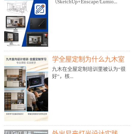
好？
（SketchUp+Enscape/Lumio...
厅、快餐店、奶茶店、火锅店等布
局、动线、后厨、消防、排烟、照
明、材料耐脏耐磨• 办公空间：开
n），九木之所以公认好，核心是
放式办公、会议室、接待区、茶水
只做室内、实战落地、全链路、本
间、强弱电规划• 酒店/民宿：大
地适配、总监带教、就业强，不是
堂、客房、走廊、布草间、消防疏
只教软件，而是教“能直接出图、
散• 商业店铺：服装店、美容院、
谈单、落地”的设计师能力。✅
网咖、展厅、培训机构• 公共空
学全屋定制为什么九木室
一、专一：20年只做室内，草图渲
间：展厅、会所、小型商业综合体
染是核心强项• 湖南少有的只做室
内设计培训机构好？
九木在全屋定制培训里被认为“很
2. 工装必备规范（非常关键）• 消
内设计培训的机构，不搞杂课，
好”，核...
防规范：疏散宽度、喷淋、烟感、
SketchUp+Enscape/Lumion是核心
防火分区、材料阻燃等级• 人体工
课程。• 课程完全贴合长沙本地市
程学：通道宽度、桌椅高度、动线
场：户型、材料、工艺、客户审
心是专注、实战、全链路、本地深
效率• 建筑规范：承重墙、梁位、
美、谈单习惯，学完就能用。• 不
耕、就业强，不是只教软件，而是
层高、设备井、强弱电、给排水•
教泛泛建模，只教室内定制/家装/
教“能直接上岗的设计师能力”。
工装制图标准：平面图、立面图、
工装的草图渲染逻辑。✅ 二、师
一、18年只做室内/全屋定制，够
节点大样、剖面图、材料表3. 全套
资：总监级全职，懂渲染更懂落地
专一• 湖南少有的只做室内设计培
软件技能（工装必备）• CAD：工
• 老师都是10年+实战设计总监，全
外出易来灯光设计实践
训的机构，不搞杂课，全屋定制是