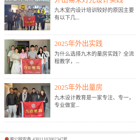
装施工图、深化图、节点大样、规
职授课，每月还在做真实项目。•
核心强项。• 课程完全贴合长沙本
范出图• 3DMAX+Vray：工装效果
九木室内设计培训较好的原因主要
不只教按钮操作，更讲建模逻辑、
地市场（户型、材料、工艺、客户
图、灯光、材质、商业空间表现•
有以下几...
材质真实感、灯光氛围、客户视
习惯），学完就能用。二、总监级
SU草图大师：快速建模、方案推敲
角、出图规范。• 创始人/艺术总监
全职师资，讲真东西• 老师都是10
• 酷家乐：快速出方案、全景图、
亲自带课，拿过行业金奖，懂设计
年+实战设计总监，全职授课，每
谈单展示• PS：效果图后期、方案
点： 1. 专注室内设计教育：是湖南
也懂市场。✅ 三、实战：3倍实操
2025年外出实践
月还在做真实项目。• 不只教软
排版、汇报PPT4. 材料与施工（工
唯一一家专业做室内设计教育的学
+真实项目，拒绝纸上谈兵• 实践课
件，更讲量房、谈单、预算、避
为什么选择九木的量房实践？全流
装最值钱的部分）• 工装常用材
校，专注设计教育20年，是专一、
时是理论3倍+，每周工地/材料市
坑、落地，都是一线经验。• 创始
程教学，...
料：地砖、石材、铝扣板、防火
专业、专注的高端室内设计培训品
场/家具馆实训。• 全程做真实项
人杨程老师亲自授课，拿过行业金
板、乳胶漆、木饰面、玻璃、不锈
牌，采用专业、实战的“理论加实
目：量房→CAD导入→SU建模
奖，懂设计也懂市场。三、实战为
钢• 施工工艺：吊顶、隔墙、地
践”教学模式，能从多方面培养室
→Enscape实时渲染→出图→谈单
王，拒绝纸上谈兵• 实践课时是理
从理论到落地 学习量房核心工
面、水电、防水、强弱电、消防改
内设计人才。2. 师资力量雄厚：由
2025年外出量房
→工地跟进。• 毕业至少15套SU模
论3倍+，每周工地/材料市场实
具：卷尺、激光测距仪、记录本
造• 成本控制：工装预算、报价、
10年以上经验的设计总监亲自授
型+10套高质量渲染图+3套完整方
训。• 学员全程参与真实项目：量
九木设计教育是一家专注、专一，
等，掌握“墙面平整度检测”“管道
损耗、工期管理• 工地实践：量
课，教师均为公司全职设计总监，
案，作品集直接求职。• 建模关联
房→CAD/酷家乐→拆单→预算→
专业做室...
定位”“空间动线规划”等实操技
房、现场交底、施工问题处理5. 方
在本行业从事设计工作8 - 10年以
CAD尺寸，渲染可预览材料/灯光/
谈单→工地跟进。• 毕业至少15套
巧。 结合CAD软件现场绘制原始
案设计能力（从0到完整方案）• 需
上。他们每月都有项目要做，能带
动线，提前发现落地问题。✅ 四、
施工图+3个完整案例，作品集直接
结构图，理解户型优缺点，为设计
求分析：客户定位、预算、风格、
领学生参与量房、谈单等实践活
课程：全链路，学完就是“会渲染
找工作。四、全链路课程，学完就
内设计培训的机构，拥有19年的丰
方案提供精准依据。工地实地教
功能• 平面布局：动线、分区、效
动，让学生学完可直接上岗，且对
的设计师”• 软件精通：SU建模（组
是设计师• 覆盖：软件（CAD/酷家
富经验。无论您是否有设计基础，
学，直面真实挑战 走进真实装修
率、合规• 风格设计：现代、极
学生认真负责。3. 教学模式多样：
件/场景/剖面/联动CAD）+
湘公网安备 43011102002347号