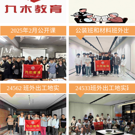
2025年2月公开课
公装班和材料班外出
24562 班外出工地实践
24533班外出工地实践