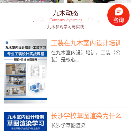
九木动态
Company dynamics
九木参观学习与实践
工装在九木室内设计培训
能学到东西吗?
在九木室内设计培训，工装（公
装）是核心...
模块之一，能学到非常系统、落
地、能直接用于工作的东西，不是
泛泛而谈，而是从规范、软件、材
料、施工到真实项目全链路覆盖。
下面给你讲得非常细、非常全面。
长沙学校草图渲染为什么
一、能学到什么（工装核心内容）
1. 工装类型全覆盖（真实商业空
九木室内设计培训机构
长沙学草图渲染
间）• 餐饮空间：中餐厅、西餐