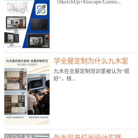
好？
（SketchUp+Enscape/Lumio...
厅、快餐店、奶茶店、火锅店等布
局、动线、后厨、消防、排烟、照
明、材料耐脏耐磨• 办公空间：开
n），九木之所以公认好，核心是
放式办公、会议室、接待区、茶水
只做室内、实战落地、全链路、本
间、强弱电规划• 酒店/民宿：大
地适配、总监带教、就业强，不是
堂、客房、走廊、布草间、消防疏
只教软件，而是教“能直接出图、
散• 商业店铺：服装店、美容院、
谈单、落地”的设计师能力。✅
网咖、展厅、培训机构• 公共空
学全屋定制为什么九木室
一、专一：20年只做室内，草图渲
间：展厅、会所、小型商业综合体
染是核心强项• 湖南少有的只做室
内设计培训机构好？
九木在全屋定制培训里被认为“很
2. 工装必备规范（非常关键）• 消
内设计培训的机构，不搞杂课，
好”，核...
防规范：疏散宽度、喷淋、烟感、
SketchUp+Enscape/Lumion是核心
防火分区、材料阻燃等级• 人体工
课程。• 课程完全贴合长沙本地市
程学：通道宽度、桌椅高度、动线
场：户型、材料、工艺、客户审
心是专注、实战、全链路、本地深
效率• 建筑规范：承重墙、梁位、
美、谈单习惯，学完就能用。• 不
耕、就业强，不是只教软件，而是
层高、设备井、强弱电、给排水•
教泛泛建模，只教室内定制/家装/
教“能直接上岗的设计师能力”。
工装制图标准：平面图、立面图、
工装的草图渲染逻辑。✅ 二、师
一、18年只做室内/全屋定制，够
节点大样、剖面图、材料表3. 全套
资：总监级全职，懂渲染更懂落地
专一• 湖南少有的只做室内设计培
软件技能（工装必备）• CAD：工
• 老师都是10年+实战设计总监，全
外出易来灯光设计实践
训的机构，不搞杂课，全屋定制是