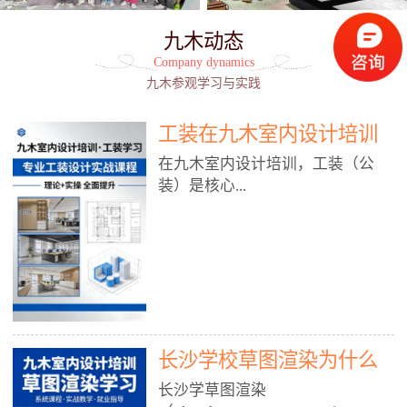
九木动态
Company dynamics
九木参观学习与实践
工装在九木室内设计培训
能学到东西吗?
在九木室内设计培训，工装（公
装）是核心...
模块之一，能学到非常系统、落
地、能直接用于工作的东西，不是
泛泛而谈，而是从规范、软件、材
料、施工到真实项目全链路覆盖。
下面给你讲得非常细、非常全面。
长沙学校草图渲染为什么
一、能学到什么（工装核心内容）
1. 工装类型全覆盖（真实商业空
九木室内设计培训机构
长沙学草图渲染
间）• 餐饮空间：中餐厅、西餐