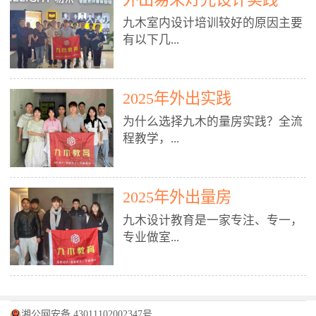
装施工图、深化图、节点大样、规
职授课，每月还在做真实项目。•
核心强项。• 课程完全贴合长沙本
范出图• 3DMAX+Vray：工装效果
九木室内设计培训较好的原因主要
不只教按钮操作，更讲建模逻辑、
地市场（户型、材料、工艺、客户
图、灯光、材质、商业空间表现•
有以下几...
材质真实感、灯光氛围、客户视
习惯），学完就能用。二、总监级
SU草图大师：快速建模、方案推敲
角、出图规范。• 创始人/艺术总监
全职师资，讲真东西• 老师都是10
• 酷家乐：快速出方案、全景图、
亲自带课，拿过行业金奖，懂设计
年+实战设计总监，全职授课，每
谈单展示• PS：效果图后期、方案
点： 1. 专注室内设计教育：是湖南
也懂市场。✅ 三、实战：3倍实操
2025年外出实践
月还在做真实项目。• 不只教软
排版、汇报PPT4. 材料与施工（工
唯一一家专业做室内设计教育的学
+真实项目，拒绝纸上谈兵• 实践课
件，更讲量房、谈单、预算、避
为什么选择九木的量房实践？全流
装最值钱的部分）• 工装常用材
校，专注设计教育20年，是专一、
时是理论3倍+，每周工地/材料市
坑、落地，都是一线经验。• 创始
程教学，...
料：地砖、石材、铝扣板、防火
专业、专注的高端室内设计培训品
场/家具馆实训。• 全程做真实项
人杨程老师亲自授课，拿过行业金
板、乳胶漆、木饰面、玻璃、不锈
牌，采用专业、实战的“理论加实
目：量房→CAD导入→SU建模
奖，懂设计也懂市场。三、实战为
钢• 施工工艺：吊顶、隔墙、地
践”教学模式，能从多方面培养室
→Enscape实时渲染→出图→谈单
王，拒绝纸上谈兵• 实践课时是理
从理论到落地 学习量房核心工
面、水电、防水、强弱电、消防改
内设计人才。2. 师资力量雄厚：由
2025年外出量房
→工地跟进。• 毕业至少15套SU模
论3倍+，每周工地/材料市场实
具：卷尺、激光测距仪、记录本
造• 成本控制：工装预算、报价、
10年以上经验的设计总监亲自授
型+10套高质量渲染图+3套完整方
训。• 学员全程参与真实项目：量
九木设计教育是一家专注、专一，
等，掌握“墙面平整度检测”“管道
损耗、工期管理• 工地实践：量
课，教师均为公司全职设计总监，
案，作品集直接求职。• 建模关联
房→CAD/酷家乐→拆单→预算→
专业做室...
定位”“空间动线规划”等实操技
房、现场交底、施工问题处理5. 方
在本行业从事设计工作8 - 10年以
CAD尺寸，渲染可预览材料/灯光/
谈单→工地跟进。• 毕业至少15套
巧。 结合CAD软件现场绘制原始
案设计能力（从0到完整方案）• 需
上。他们每月都有项目要做，能带
动线，提前发现落地问题。✅ 四、
施工图+3个完整案例，作品集直接
结构图，理解户型优缺点，为设计
求分析：客户定位、预算、风格、
领学生参与量房、谈单等实践活
课程：全链路，学完就是“会渲染
找工作。四、全链路课程，学完就
内设计培训的机构，拥有19年的丰
方案提供精准依据。工地实地教
功能• 平面布局：动线、分区、效
动，让学生学完可直接上岗，且对
的设计师”• 软件精通：SU建模（组
是设计师• 覆盖：软件（CAD/酷家
富经验。无论您是否有设计基础，
学，直面真实挑战 走进真实装修
率、合规• 风格设计：现代、极
学生认真负责。3. 教学模式多样：
件/场景/剖面/联动CAD）+
湘公网安备 43011102002347号