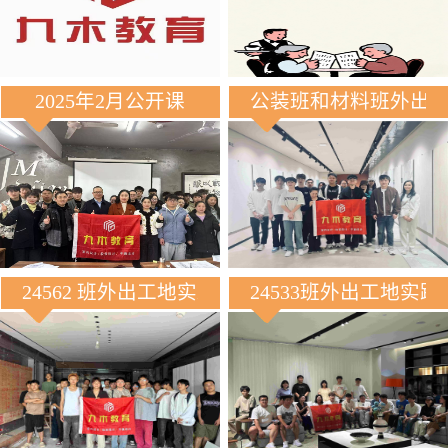
2025年2月公开课
公装班和材料班外出
24562 班外出工地实践
24533班外出工地实践