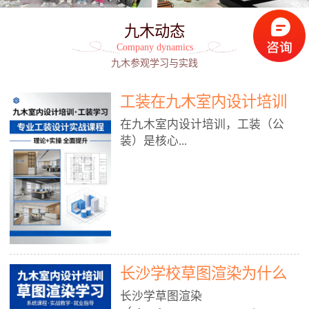
九木动态
Company dynamics
九木参观学习与实践
工装在九木室内设计培训
能学到东西吗?
在九木室内设计培训，工装（公
装）是核心...
模块之一，能学到非常系统、落
地、能直接用于工作的东西，不是
泛泛而谈，而是从规范、软件、材
料、施工到真实项目全链路覆盖。
下面给你讲得非常细、非常全面。
长沙学校草图渲染为什么
一、能学到什么（工装核心内容）
1. 工装类型全覆盖（真实商业空
九木室内设计培训机构
长沙学草图渲染
间）• 餐饮空间：中餐厅、西餐