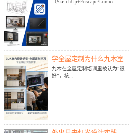
好？
（SketchUp+Enscape/Lumio...
厅、快餐店、奶茶店、火锅店等布
局、动线、后厨、消防、排烟、照
明、材料耐脏耐磨• 办公空间：开
n），九木之所以公认好，核心是
放式办公、会议室、接待区、茶水
只做室内、实战落地、全链路、本
间、强弱电规划• 酒店/民宿：大
地适配、总监带教、就业强，不是
堂、客房、走廊、布草间、消防疏
只教软件，而是教“能直接出图、
散• 商业店铺：服装店、美容院、
谈单、落地”的设计师能力。✅
网咖、展厅、培训机构• 公共空
学全屋定制为什么九木室
一、专一：20年只做室内，草图渲
间：展厅、会所、小型商业综合体
染是核心强项• 湖南少有的只做室
内设计培训机构好？
九木在全屋定制培训里被认为“很
2. 工装必备规范（非常关键）• 消
内设计培训的机构，不搞杂课，
好”，核...
防规范：疏散宽度、喷淋、烟感、
SketchUp+Enscape/Lumion是核心
防火分区、材料阻燃等级• 人体工
课程。• 课程完全贴合长沙本地市
程学：通道宽度、桌椅高度、动线
场：户型、材料、工艺、客户审
心是专注、实战、全链路、本地深
效率• 建筑规范：承重墙、梁位、
美、谈单习惯，学完就能用。• 不
耕、就业强，不是只教软件，而是
层高、设备井、强弱电、给排水•
教泛泛建模，只教室内定制/家装/
教“能直接上岗的设计师能力”。
工装制图标准：平面图、立面图、
工装的草图渲染逻辑。✅ 二、师
一、18年只做室内/全屋定制，够
节点大样、剖面图、材料表3. 全套
资：总监级全职，懂渲染更懂落地
专一• 湖南少有的只做室内设计培
软件技能（工装必备）• CAD：工
• 老师都是10年+实战设计总监，全
外出易来灯光设计实践
训的机构，不搞杂课，全屋定制是