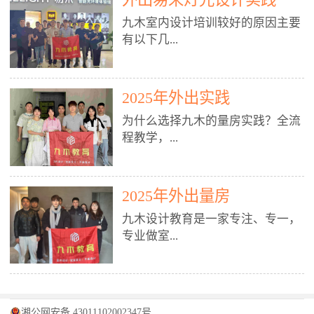
装施工图、深化图、节点大样、规
职授课，每月还在做真实项目。•
核心强项。• 课程完全贴合长沙本
范出图• 3DMAX+Vray：工装效果
九木室内设计培训较好的原因主要
不只教按钮操作，更讲建模逻辑、
地市场（户型、材料、工艺、客户
图、灯光、材质、商业空间表现•
有以下几...
材质真实感、灯光氛围、客户视
习惯），学完就能用。二、总监级
SU草图大师：快速建模、方案推敲
角、出图规范。• 创始人/艺术总监
全职师资，讲真东西• 老师都是10
• 酷家乐：快速出方案、全景图、
亲自带课，拿过行业金奖，懂设计
年+实战设计总监，全职授课，每
谈单展示• PS：效果图后期、方案
点： 1. 专注室内设计教育：是湖南
也懂市场。✅ 三、实战：3倍实操
2025年外出实践
月还在做真实项目。• 不只教软
排版、汇报PPT4. 材料与施工（工
唯一一家专业做室内设计教育的学
+真实项目，拒绝纸上谈兵• 实践课
件，更讲量房、谈单、预算、避
为什么选择九木的量房实践？全流
装最值钱的部分）• 工装常用材
校，专注设计教育20年，是专一、
时是理论3倍+，每周工地/材料市
坑、落地，都是一线经验。• 创始
程教学，...
料：地砖、石材、铝扣板、防火
专业、专注的高端室内设计培训品
场/家具馆实训。• 全程做真实项
人杨程老师亲自授课，拿过行业金
板、乳胶漆、木饰面、玻璃、不锈
牌，采用专业、实战的“理论加实
目：量房→CAD导入→SU建模
奖，懂设计也懂市场。三、实战为
钢• 施工工艺：吊顶、隔墙、地
践”教学模式，能从多方面培养室
→Enscape实时渲染→出图→谈单
王，拒绝纸上谈兵• 实践课时是理
从理论到落地 学习量房核心工
面、水电、防水、强弱电、消防改
内设计人才。2. 师资力量雄厚：由
2025年外出量房
→工地跟进。• 毕业至少15套SU模
论3倍+，每周工地/材料市场实
具：卷尺、激光测距仪、记录本
造• 成本控制：工装预算、报价、
10年以上经验的设计总监亲自授
型+10套高质量渲染图+3套完整方
训。• 学员全程参与真实项目：量
九木设计教育是一家专注、专一，
等，掌握“墙面平整度检测”“管道
损耗、工期管理• 工地实践：量
课，教师均为公司全职设计总监，
案，作品集直接求职。• 建模关联
房→CAD/酷家乐→拆单→预算→
专业做室...
定位”“空间动线规划”等实操技
房、现场交底、施工问题处理5. 方
在本行业从事设计工作8 - 10年以
CAD尺寸，渲染可预览材料/灯光/
谈单→工地跟进。• 毕业至少15套
巧。 结合CAD软件现场绘制原始
案设计能力（从0到完整方案）• 需
上。他们每月都有项目要做，能带
动线，提前发现落地问题。✅ 四、
施工图+3个完整案例，作品集直接
结构图，理解户型优缺点，为设计
求分析：客户定位、预算、风格、
领学生参与量房、谈单等实践活
课程：全链路，学完就是“会渲染
找工作。四、全链路课程，学完就
内设计培训的机构，拥有19年的丰
方案提供精准依据。工地实地教
功能• 平面布局：动线、分区、效
动，让学生学完可直接上岗，且对
的设计师”• 软件精通：SU建模（组
是设计师• 覆盖：软件（CAD/酷家
富经验。无论您是否有设计基础，
学，直面真实挑战 走进真实装修
率、合规• 风格设计：现代、极
学生认真负责。3. 教学模式多样：
件/场景/剖面/联动CAD）+
湘公网安备 43011102002347号