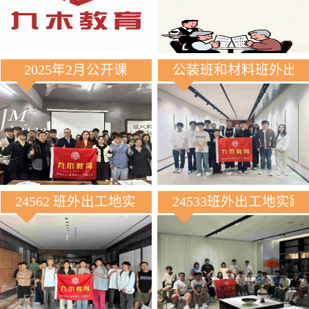
2025年2月公开课
公装班和材料班外出
24562 班外出工地实践
24533班外出工地实践